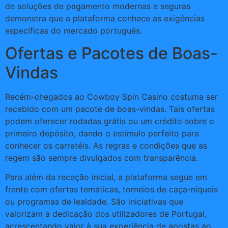
de soluções de pagamento modernas e seguras
demonstra que a plataforma conhece as exigências
específicas do mercado português.
Ofertas e Pacotes de Boas-
Vindas
Recém-chegados ao Cowboy Spin Casino costuma ser
recebido com um pacote de boas-vindas. Tais ofertas
podem oferecer rodadas grátis ou um crédito sobre o
primeiro depósito, dando o estímulo perfeito para
conhecer os carretéis. As regras e condições que as
regem são sempre divulgados com transparência.
Para além da receção inicial, a plataforma segue em
frente com ofertas temáticas, torneios de caça-níqueis
ou programas de lealdade. São iniciativas que
valorizam a dedicação dos utilizadores de Portugal,
acrescentando valor à sua experiência de apostas ao