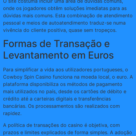
O site costuma incluir uma área de dúvidas comuns,
onde os jogadores obtêm soluções imediatas para as
dúvidas mais comuns. Esta combinação de atendimento
pessoal e meios de autoatendimento traduz-se numa
vivência do cliente positiva, quase sem tropeços.
Formas de Transação e
Levantamento em Euros
Para simplificar a vida aos utilizadores portugueses, o
Cowboy Spin Casino funciona na moeda local, o euro. A
plataforma disponibiliza os métodos de pagamento
mais utilizados no país, desde os cartões de débito e
crédito até a carteiras digitais e transferências
bancárias. Os processamentos são realizados com
rapidez.
A política de transações do casino é objetiva, com
prazos e limites explicados de forma simples. A adoção