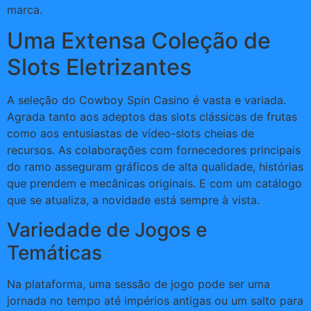
marca.
Uma Extensa Coleção de
Slots Eletrizantes
A seleção do Cowboy Spin Casino é vasta e variada.
Agrada tanto aos adeptos das slots clássicas de frutas
como aos entusiastas de vídeo-slots cheias de
recursos. As colaborações com fornecedores principais
do ramo asseguram gráficos de alta qualidade, histórias
que prendem e mecânicas originais. E com um catálogo
que se atualiza, a novidade está sempre à vista.
Variedade de Jogos e
Temáticas
Na plataforma, uma sessão de jogo pode ser uma
jornada no tempo até impérios antigas ou um salto para