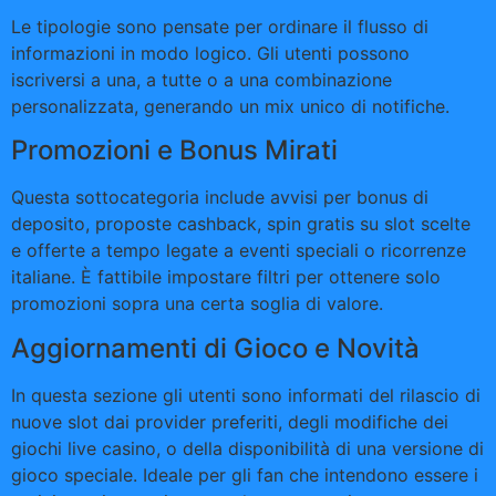
Le tipologie sono pensate per ordinare il flusso di
informazioni in modo logico. Gli utenti possono
iscriversi a una, a tutte o a una combinazione
personalizzata, generando un mix unico di notifiche.
Promozioni e Bonus Mirati
Questa sottocategoria include avvisi per bonus di
deposito, proposte cashback, spin gratis su slot scelte
e offerte a tempo legate a eventi speciali o ricorrenze
italiane. È fattibile impostare filtri per ottenere solo
promozioni sopra una certa soglia di valore.
Aggiornamenti di Gioco e Novità
In questa sezione gli utenti sono informati del rilascio di
nuove slot dai provider preferiti, degli modifiche dei
giochi live casino, o della disponibilità di una versione di
gioco speciale. Ideale per gli fan che intendono essere i