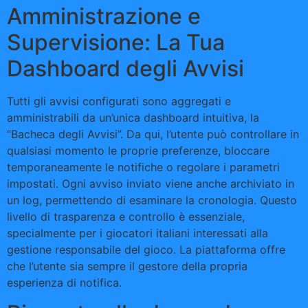
Amministrazione e
Supervisione: La Tua
Dashboard degli Avvisi
Tutti gli avvisi configurati sono aggregati e
amministrabili da un’unica dashboard intuitiva, la
“Bacheca degli Avvisi”. Da qui, l’utente può controllare in
qualsiasi momento le proprie preferenze, bloccare
temporaneamente le notifiche o regolare i parametri
impostati. Ogni avviso inviato viene anche archiviato in
un log, permettendo di esaminare la cronologia. Questo
livello di trasparenza e controllo è essenziale,
specialmente per i giocatori italiani interessati alla
gestione responsabile del gioco. La piattaforma offre
che l’utente sia sempre il gestore della propria
esperienza di notifica.