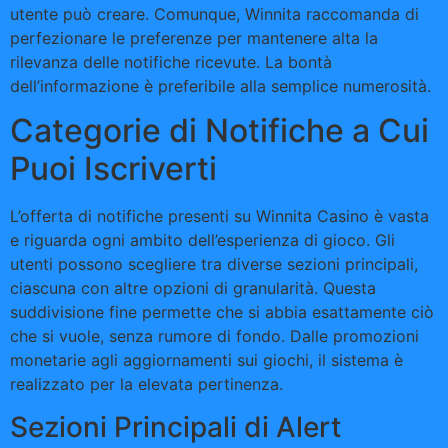
utente può creare. Comunque, Winnita raccomanda di
perfezionare le preferenze per mantenere alta la
rilevanza delle notifiche ricevute. La bontà
dell’informazione è preferibile alla semplice numerosità.
Categorie di Notifiche a Cui
Puoi Iscriverti
L’offerta di notifiche presenti su Winnita Casino è vasta
e riguarda ogni ambito dell’esperienza di gioco. Gli
utenti possono scegliere tra diverse sezioni principali,
ciascuna con altre opzioni di granularità. Questa
suddivisione fine permette che si abbia esattamente ciò
che si vuole, senza rumore di fondo. Dalle promozioni
monetarie agli aggiornamenti sui giochi, il sistema è
realizzato per la elevata pertinenza.
Sezioni Principali di Alert