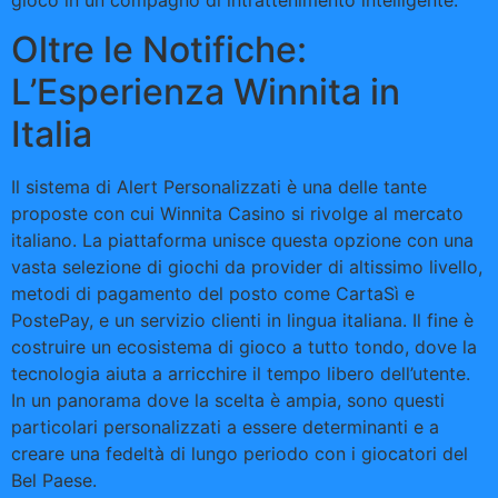
Oltre le Notifiche:
L’Esperienza Winnita in
Italia
Il sistema di Alert Personalizzati è una delle tante
proposte con cui Winnita Casino si rivolge al mercato
italiano. La piattaforma unisce questa opzione con una
vasta selezione di giochi da provider di altissimo livello,
metodi di pagamento del posto come CartaSì e
PostePay, e un servizio clienti in lingua italiana. Il fine è
costruire un ecosistema di gioco a tutto tondo, dove la
tecnologia aiuta a arricchire il tempo libero dell’utente.
In un panorama dove la scelta è ampia, sono questi
particolari personalizzati a essere determinanti e a
creare una fedeltà di lungo periodo con i giocatori del
Bel Paese.