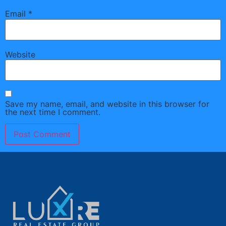
Email
*
Website
Save my name, email, and website in this browser for
the next time I comment.