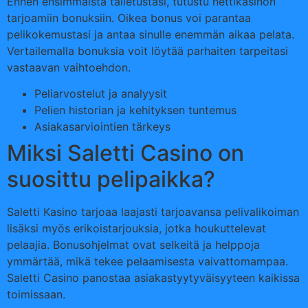
Ennen ensimmäistä talletustasi, tutustu nettikasinon
tarjoamiin bonuksiin. Oikea bonus voi parantaa
pelikokemustasi ja antaa sinulle enemmän aikaa pelata.
Vertailemalla bonuksia voit löytää parhaiten tarpeitasi
vastaavan vaihtoehdon.
Peliarvostelut ja analyysit
Pelien historian ja kehityksen tuntemus
Asiakasarviointien tärkeys
Miksi Saletti Casino on
suosittu pelipaikka?
Saletti Kasino tarjoaa laajasti tarjoavansa pelivalikoiman
lisäksi myös erikoistarjouksia, jotka houkuttelevat
pelaajia. Bonusohjelmat ovat selkeitä ja helppoja
ymmärtää, mikä tekee pelaamisesta vaivattomampaa.
Saletti Casino panostaa asiakastyytyväisyyteen kaikissa
toimissaan.