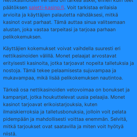
päätöksen
saletti-kasino.fi
. Voit tarkistaa erilaisia
arvioita ja käyttäjien palautetta nähdäksesi, mitkä
kasinot ovat parhaat. Tämä auttaa sinua valitsemaan
alustan, joka vastaa tarpeitasi ja tarjoaa parhaan
pelikokemuksen.
Käyttäjien kokemukset voivat vaihdella suuresti eri
nettikasinoiden välillä. Monet pelaajat arvostavat
erityisesti kasinoita, jotka tarjoavat nopeita talletuksia ja
nostoja. Tämä tekee pelaamisesta sujuvampaa ja
mukavampaa, mikä lisää pelikokemuksen nautintoa.
Tärkeä osa nettikasinoiden vetovoimaa on bonukset ja
kampanjat, jotka houkuttelevat uusia pelaajia. Monet
kasinot tarjoavat erikoistarjouksia, kuten
ilmaiskierroksia ja talletusbonuksia, jolloin voit pelata
pidempään ja mahdollisesti voittaa enemmän. Selvitä,
mitkä tarjoukset ovat saatavilla ja miten voit hyötyä
niistä.