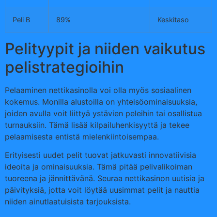
Peli B
89%
Keskitaso
Pelityypit ja niiden vaikutus
pelistrategioihin
Pelaaminen nettikasinolla voi olla myös sosiaalinen
kokemus. Monilla alustoilla on yhteisöominaisuuksia,
joiden avulla voit liittyä ystävien peleihin tai osallistua
turnauksiin. Tämä lisää kilpailuhenkisyyttä ja tekee
pelaamisesta entistä mielenkiintoisempaa.
Erityisesti uudet pelit tuovat jatkuvasti innovatiivisia
ideoita ja ominaisuuksia. Tämä pitää pelivalikoiman
tuoreena ja jännittävänä. Seuraa nettikasinon uutisia ja
päivityksiä, jotta voit löytää uusimmat pelit ja nauttia
niiden ainutlaatuisista tarjouksista.