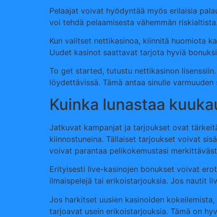
Pelaajat voivat hyödyntää myös erilaisia palaut
voi tehdä pelaamisesta vähemmän riskialtista. 
Kun valitset nettikasinoa, kiinnitä huomiota k
Uudet kasinot saattavat tarjota hyviä bonuksi
To get started, tutustu nettikasinon lisenssiin
löydettävissä. Tämä antaa sinulle varmuuden s
Kuinka lunastaa kuukau
Jatkuvat kampanjat ja tarjoukset ovat tärkeitä
kiinnostuneina. Tällaiset tarjoukset voivat sisä
voivat parantaa pelikokemustasi merkittäväst
Erityisesti live-kasinojen bonukset voivat erot
ilmaispelejä tai erikoistarjouksia. Jos nautit l
Jos harkitset uusien kasinoiden kokeilemista, 
tarjoavat usein erikoistarjouksia. Tämä on hyvä