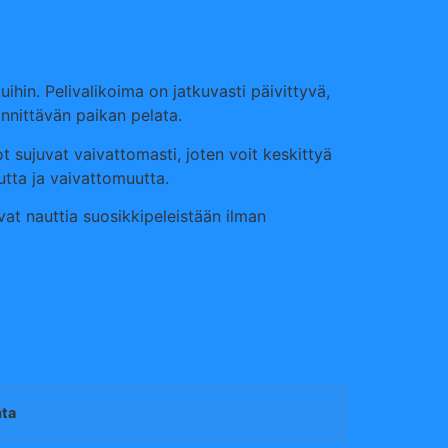
ihin. Pelivalikoima on jatkuvasti päivittyvä,
ännittävän paikan pelata.
t sujuvat vaivattomasti, joten voit keskittyä
tta ja vaivattomuutta.
at nauttia suosikkipeleistään ilman
hta