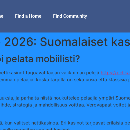
me
Find a Home
Find Community
o 2026: Suomalaiset kas
i pelata mobiilisti?
ettikasinot tarjoavat laajan valikoiman pelejä
https://pelik
mmän pelaajia, koska tarjolla on sekä uusia että klassisia
uksia, ja parhaita niistä houkuttelee pelaajia ympäri Suome
viihde, strategia ja mahdollisuus voittaa. Verovapaat voito
, kun valitset nettikasinoa. Eri kasinot tarjoavat erilaisia 
 sinulle parhaiten sopivat kasinot.