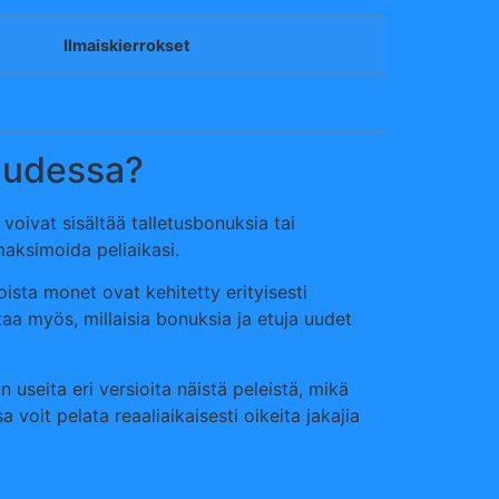
Ilmaiskierrokset
kuudessa?
 voivat sisältää talletusbonuksia tai
 maksimoida peliaikasi.
joista monet ovat kehitetty erityisesti
staa myös, millaisia bonuksia ja etuja uudet
n useita eri versioita näistä peleistä, mikä
voit pelata reaaliaikaisesti oikeita jakajia