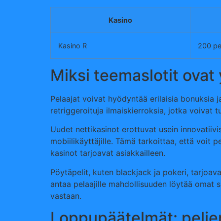
Kasino
Kasino R
200 pe
Miksi teemaslotit ovat
Pelaajat voivat hyödyntää erilaisia bonuksia ja
retriggeroituja ilmaiskierroksia, jotka voivat 
Uudet nettikasinot erottuvat usein innovatiivis
mobiilikäyttäjille. Tämä tarkoittaa, että voit 
kasinot tarjoavat asiakkailleen.
Pöytäpelit, kuten blackjack ja pokeri, tarjoavat
antaa pelaajille mahdollisuuden löytää omat su
vastaan.
Loppupäätelmät: pelien