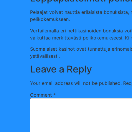
Pelaajat voivat nauttia erilaisista bonuksista
pelikokemukseen.
Vertailemalla eri nettikasinoiden bonuksia voit
vaikuttaa merkittävästi pelikokemukseesi. Kiin
Suomalaiset kasinot ovat tunnettuja erinomais
ystävällisesti.
Leave a Reply
Your email address will not be published.
Req
Comment
*