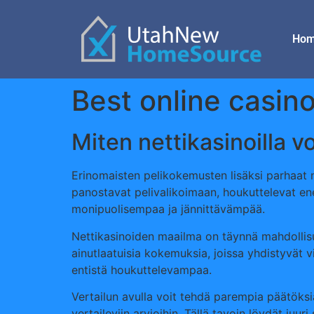
Ho
Best online casin
Miten nettikasinoilla vo
Erinomaisten pelikokemusten lisäksi parhaat n
panostavat pelivalikoimaan, houkuttelevat ene
monipuolisempaa ja jännittävämpää.
Nettikasinoiden maailma on täynnä mahdollisu
ainutlaatuisia kokemuksia, joissa yhdistyvät 
entistä houkuttelevampaa.
Vertailun avulla voit tehdä parempia päätöksiä
vertaileviin arvioihin. Tällä tavoin löydät juuri