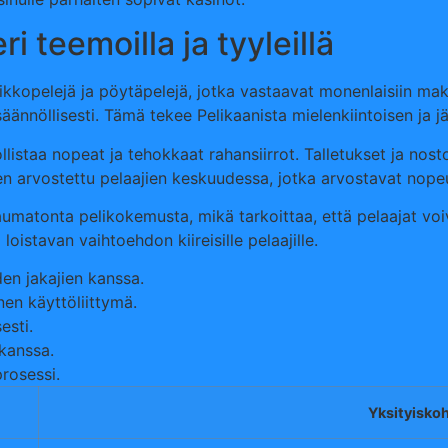
ri teemoilla ja tyyleillä
ikkopelejä ja pöytäpelejä, jotka vastaavat monenlaisiin maku
säännöllisesti. Tämä tekee Pelikaanista mielenkiintoisen ja j
listaa nopeat ja tehokkaat rahansiirrot. Talletukset ja nosto
en arvostettu pelaajien keskuudessa, jotka arvostavat nopeu
umatonta pelikokemusta, mikä tarkoittaa, että pelaajat voiv
oistavan vaihtoehdon kiireisille pelaajille.
den jakajien kanssa.
nen käyttöliittymä.
esti.
 kanssa.
rosessi.
Yksityisko