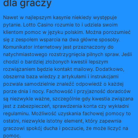
dla graczy
Nawet w najlepszym kasynie niekiedy występuje
pytanie. Lotto Casino rozumie to i udziela swoim
klientom pomoc w języku polskim. Można porozumieć
się z zespołem wsparcia na dwa główne sposoby.
Komunikator internetowy jest przeznaczony do
natychmiastowego rozstrzygnięcia pilnych spraw. Jeśli
chodzi o bardziej złożonych kwestii lepszym
rozwiązaniem będzie kontakt mailowy. Dodatkowo,
obszerna baza wiedzy z artykułami i instrukcjami
pozwala samodzielnie znaleźć odpowiedź o każdej
porze dnia i nocy. Fachowość i przyjazność doradców
są niezwykle ważne, szczególnie gdy kwestia związana
jest z zabezpieczeń, sprawdzenia konta czy wykładni
regulaminu. Możliwość uzyskania fachowej pomocy to
ostatni, niezwykle istotny element, który zapewnia
graczowi spokój ducha i poczucie, że może liczyć na
pomoc.