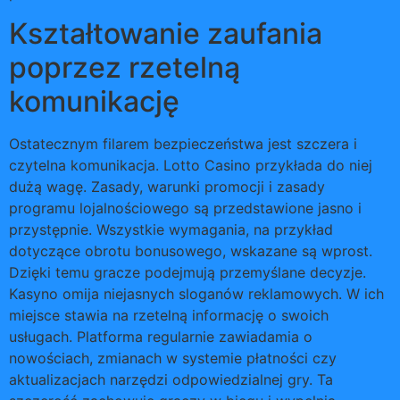
Kształtowanie zaufania
poprzez rzetelną
komunikację
Ostatecznym filarem bezpieczeństwa jest szczera i
czytelna komunikacja. Lotto Casino przykłada do niej
dużą wagę. Zasady, warunki promocji i zasady
programu lojalnościowego są przedstawione jasno i
przystępnie. Wszystkie wymagania, na przykład
dotyczące obrotu bonusowego, wskazane są wprost.
Dzięki temu gracze podejmują przemyślane decyzje.
Kasyno omija niejasnych sloganów reklamowych. W ich
miejsce stawia na rzetelną informację o swoich
usługach. Platforma regularnie zawiadamia o
nowościach, zmianach w systemie płatności czy
aktualizacjach narzędzi odpowiedzialnej gry. Ta