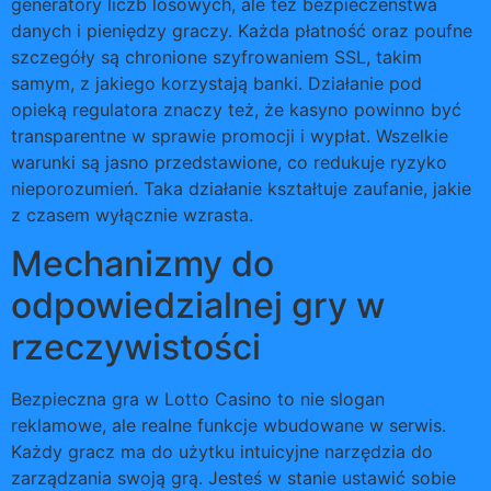
generatory liczb losowych, ale też bezpieczeństwa
danych i pieniędzy graczy. Każda płatność oraz poufne
szczegóły są chronione szyfrowaniem SSL, takim
samym, z jakiego korzystają banki. Działanie pod
opieką regulatora znaczy też, że kasyno powinno być
transparentne w sprawie promocji i wypłat. Wszelkie
warunki są jasno przedstawione, co redukuje ryzyko
nieporozumień. Taka działanie kształtuje zaufanie, jakie
z czasem wyłącznie wzrasta.
Mechanizmy do
odpowiedzialnej gry w
rzeczywistości
Bezpieczna gra w Lotto Casino to nie slogan
reklamowe, ale realne funkcje wbudowane w serwis.
Każdy gracz ma do użytku intuicyjne narzędzia do
zarządzania swoją grą. Jesteś w stanie ustawić sobie