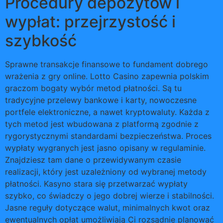
Procedury depozytów i
wypłat: przejrzystość i
szybkość
Sprawne transakcje finansowe to fundament dobrego
wrażenia z gry online. Lotto Casino zapewnia polskim
graczom bogaty wybór metod płatności. Są tu
tradycyjne przelewy bankowe i karty, nowoczesne
portfele elektroniczne, a nawet kryptowaluty. Każda z
tych metod jest wbudowana z platformą zgodnie z
rygorystycznymi standardami bezpieczeństwa. Proces
wypłaty wygranych jest jasno opisany w regulaminie.
Znajdziesz tam dane o przewidywanym czasie
realizacji, który jest uzależniony od wybranej metody
płatności. Kasyno stara się przetwarzać wypłaty
szybko, co świadczy o jego dobrej wierze i stabilności.
Jasne reguły dotyczące walut, minimalnych kwot oraz
ewentualnych opłat umożliwiają Ci rozsądnie planować