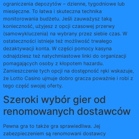
ograniczenia depozytów – dzienne, tygodniowe lub
miesięczne. To łatwa i skuteczna technika
monitorowania budżetu. Jeśli zauważysz taką
konieczność, użyjesz z opcji czasowej przerwy
(samowykluczenia) na wybrany przez siebie czas. W
ostateczności istnieje też możliwość trwałego
dezaktywacji konta. W części pomocy kasyna
odnajdziesz też natychmiastowe linki do organizacji
pomagających osoby z kłopotem hazardu.
Zamieszczenie tych opcji na dostępność ręki wskazuje,
że Lotto Casino ujmuje dobro gracza poważnie i robi z
tego część swojej oferty.
Szeroki wybór gier od
renomowanych dostawców
Pewna gra to także gra sprawiedliwa. Jej
zabezpieczeniem są renomowani dostawcy