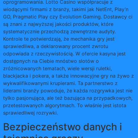
oprogramowania. Lotto Casino współpracuje z
wiodącymi firmami z branży, takimi jak NetEnt, Play’n
GO, Pragmatic Play czy Evolution Gaming. Dostawcy ci
są znani z najwyższej jakości produktów, które
systematycznie przechodzą zewnętrzne audyty.
Kontrole te potwierdzają, że mechanika gry jest
sprawiedliwa, a deklarowany procent zwrotu
odpowiada z rzeczywistością. W ofercie kasyna jest
dostępnych na Ciebie mnóstwo slotów o
zróżnicowanych tematach, wiele wersji ruletki,
blackjacka i pokera, a także innowacyjne gry na żywo z
wykwalifikowanymi krupierami. Ta partnerstwo z
liderami branży powoduje, że każda rozgrywka jest nie
tylko pasjonująca, ale też bazująca na przypadkowych,
przetestowanych algorytmach. To właśnie jest istota
sprawiedliwej rozrywki.
Bezpieczeństwo danych i