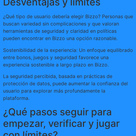
Desventajas y límites
¿Qué tipo de usuario debería elegir Bizzo? Personas que
buscan variedad sin complicaciones y que valoran
herramientas de seguridad y claridad en políticas
pueden encontrar en Bizzo una opción razonable.
Sostenibilidad de la experiencia: Un enfoque equilibrado
entre bonos, juegos y seguridad favorece una
experiencia sostenible a largo plazo en Bizzo.
La seguridad percibida, basada en prácticas de
protección de datos, puede aumentar la confianza del
usuario para explorar más profundamente la
plataforma.
¿Qué pasos seguir para
empezar, verificar y jugar
con límites?