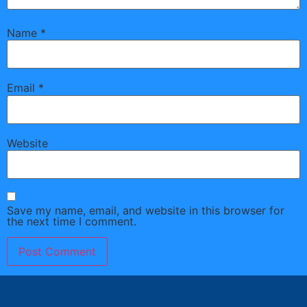
Name
*
Email
*
Website
Save my name, email, and website in this browser for
the next time I comment.