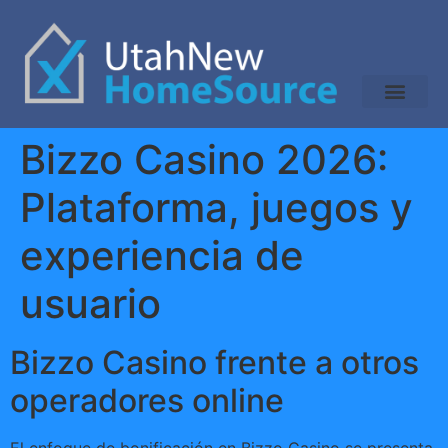
Bizzo Casino 2026:
Plataforma, juegos y
experiencia de
usuario
Bizzo Casino frente a otros
operadores online
El enfoque de bonificación en Bizzo Casino se presenta