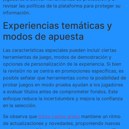
revisar las políticas de la plataforma para proteger su
información.
Experiencias temáticas y
modos de apuesta
Las características especiales pueden incluir ciertas
herramientas de juego, modos de demostración y
opciones de personalización de la experiencia. Si bien
la revisión no se centra en promociones específicas, es
posible señalar que herramientas como la posibilidad de
probar juegos en modo prueba ayudan a los jugadores
a evaluar títulos antes de comprometer fondos. Este
enfoque reduce la incertidumbre y mejora la confianza
en la selección.
Se observa que
bizzo casino gratis
mantiene un ritmo
de actualizaciones y novedades, proponiendo nuevas