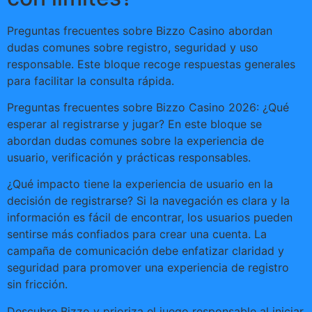
Preguntas frecuentes sobre Bizzo Casino abordan
dudas comunes sobre registro, seguridad y uso
responsable. Este bloque recoge respuestas generales
para facilitar la consulta rápida.
Preguntas frecuentes sobre Bizzo Casino 2026: ¿Qué
esperar al registrarse y jugar? En este bloque se
abordan dudas comunes sobre la experiencia de
usuario, verificación y prácticas responsables.
¿Qué impacto tiene la experiencia de usuario en la
decisión de registrarse? Si la navegación es clara y la
información es fácil de encontrar, los usuarios pueden
sentirse más confiados para crear una cuenta. La
campaña de comunicación debe enfatizar claridad y
seguridad para promover una experiencia de registro
sin fricción.
Descubre Bizzo y prioriza el juego responsable al iniciar