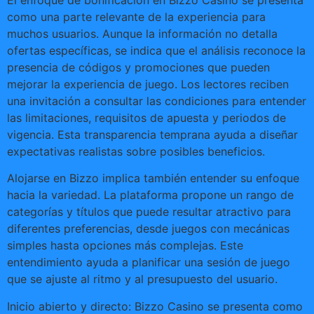
como una parte relevante de la experiencia para
muchos usuarios. Aunque la información no detalla
ofertas específicas, se indica que el análisis reconoce la
presencia de códigos y promociones que pueden
mejorar la experiencia de juego. Los lectores reciben
una invitación a consultar las condiciones para entender
las limitaciones, requisitos de apuesta y periodos de
vigencia. Esta transparencia temprana ayuda a diseñar
expectativas realistas sobre posibles beneficios.
Alojarse en Bizzo implica también entender su enfoque
hacia la variedad. La plataforma propone un rango de
categorías y títulos que puede resultar atractivo para
diferentes preferencias, desde juegos con mecánicas
simples hasta opciones más complejas. Este
entendimiento ayuda a planificar una sesión de juego
que se ajuste al ritmo y al presupuesto del usuario.
Inicio abierto y directo: Bizzo Casino se presenta como