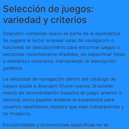
Selección de juegos:
variedad y criterios
Descubrir contenido nuevo es parte de la experiencia.
Se sugiere al lector emplear rutas de navegación o
funciones de descubrimiento para encontrar juegos o
secciones recientemente añadidas, sin especificar listas
o elementos concretos, manteniendo la descripción
genérica.
La velocidad de navegación dentro del catálogo de
juegos ayuda a descubrir títulos nuevos. Si existen
menús de recomendación basados en juego anterior o
historial, estos pueden acelerar la experiencia para
usuarios repetidores, siempre que sean transparentes y
no invasivos.
Exclusividades y promociones específicas no se