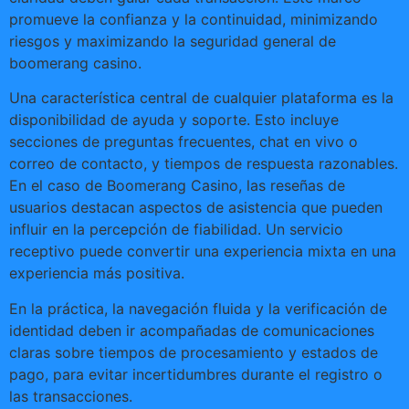
promueve la confianza y la continuidad, minimizando
riesgos y maximizando la seguridad general de
boomerang casino.
Una característica central de cualquier plataforma es la
disponibilidad de ayuda y soporte. Esto incluye
secciones de preguntas frecuentes, chat en vivo o
correo de contacto, y tiempos de respuesta razonables.
En el caso de Boomerang Casino, las reseñas de
usuarios destacan aspectos de asistencia que pueden
influir en la percepción de fiabilidad. Un servicio
receptivo puede convertir una experiencia mixta en una
experiencia más positiva.
En la práctica, la navegación fluida y la verificación de
identidad deben ir acompañadas de comunicaciones
claras sobre tiempos de procesamiento y estados de
pago, para evitar incertidumbres durante el registro o
las transacciones.