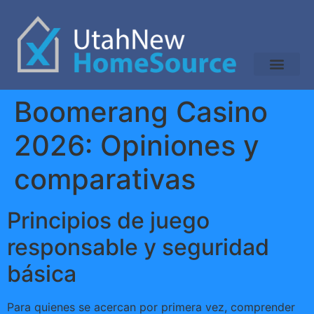
Boomerang Casino
2026: Opiniones y
comparativas
Principios de juego
responsable y seguridad
básica
Para quienes se acercan por primera vez, comprender