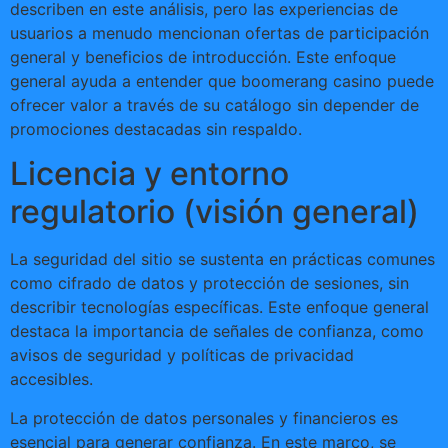
describen en este análisis, pero las experiencias de
usuarios a menudo mencionan ofertas de participación
general y beneficios de introducción. Este enfoque
general ayuda a entender que boomerang casino puede
ofrecer valor a través de su catálogo sin depender de
promociones destacadas sin respaldo.
Licencia y entorno
regulatorio (visión general)
La seguridad del sitio se sustenta en prácticas comunes
como cifrado de datos y protección de sesiones, sin
describir tecnologías específicas. Este enfoque general
destaca la importancia de señales de confianza, como
avisos de seguridad y políticas de privacidad
accesibles.
La protección de datos personales y financieros es
esencial para generar confianza. En este marco, se