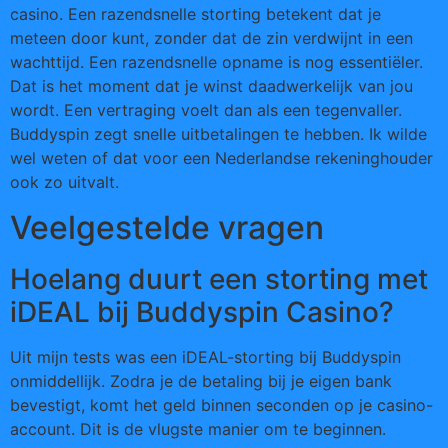
casino. Een razendsnelle storting betekent dat je
meteen door kunt, zonder dat de zin verdwijnt in een
wachttijd. Een razendsnelle opname is nog essentiëler.
Dat is het moment dat je winst daadwerkelijk van jou
wordt. Een vertraging voelt dan als een tegenvaller.
Buddyspin zegt snelle uitbetalingen te hebben. Ik wilde
wel weten of dat voor een Nederlandse rekeninghouder
ook zo uitvalt.
Veelgestelde vragen
Hoelang duurt een storting met
iDEAL bij Buddyspin Casino?
Uit mijn tests was een iDEAL-storting bij Buddyspin
onmiddellijk. Zodra je de betaling bij je eigen bank
bevestigt, komt het geld binnen seconden op je casino-
account. Dit is de vlugste manier om te beginnen.