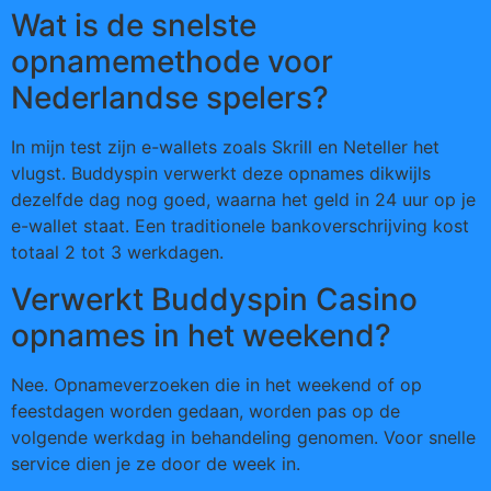
Wat is de snelste
opnamemethode voor
Nederlandse spelers?
In mijn test zijn e-wallets zoals Skrill en Neteller het
vlugst. Buddyspin verwerkt deze opnames dikwijls
dezelfde dag nog goed, waarna het geld in 24 uur op je
e-wallet staat. Een traditionele bankoverschrijving kost
totaal 2 tot 3 werkdagen.
Verwerkt Buddyspin Casino
opnames in het weekend?
Nee. Opnameverzoeken die in het weekend of op
feestdagen worden gedaan, worden pas op de
volgende werkdag in behandeling genomen. Voor snelle
service dien je ze door de week in.