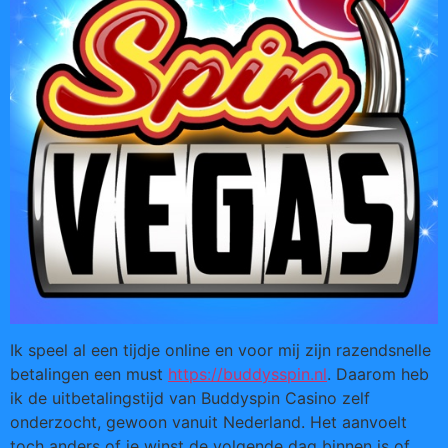
Ik speel al een tijdje online en voor mij zijn razendsnelle
betalingen een must
https://buddysspin.nl
. Daarom heb
ik de uitbetalingstijd van Buddyspin Casino zelf
onderzocht, gewoon vanuit Nederland. Het aanvoelt
toch anders of je winst de volgende dag binnen is of