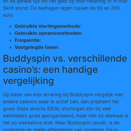
en de gehele tijd tot het geld op mijn rekening of in mijn
Skrill stond. De bedragen lagen tussen de 50 en 200
euro.
Gebruikte stortingsmethode:
Gebruikte opnamemethoden:
Frequentie:
Vastgelegde fasen:
Buddyspin vs. verschillende
casino’s: een handige
vergelijking
Op basis van mijn ervaring bij Buddyspin vergelijk met
andere casino’s waar ik actief ben, dan presteert het
goed. Deze directe iDEAL-stortingen zijn bij veel
aanbieders goed georganiseerd, maar niet bij allemaal is
het zo vlekkeloos snel. Waar Buddyspin opvalt, is de
constante en snelle afhandeling van opnames. De e-