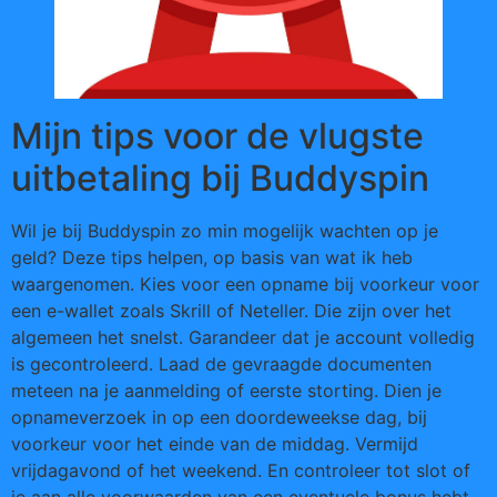
Mijn tips voor de vlugste
uitbetaling bij Buddyspin
Wil je bij Buddyspin zo min mogelijk wachten op je
geld? Deze tips helpen, op basis van wat ik heb
waargenomen. Kies voor een opname bij voorkeur voor
een e-wallet zoals Skrill of Neteller. Die zijn over het
algemeen het snelst. Garandeer dat je account volledig
is gecontroleerd. Laad de gevraagde documenten
meteen na je aanmelding of eerste storting. Dien je
opnameverzoek in op een doordeweekse dag, bij
voorkeur voor het einde van de middag. Vermijd
vrijdagavond of het weekend. En controleer tot slot of
je aan alle voorwaarden van een eventuele bonus hebt