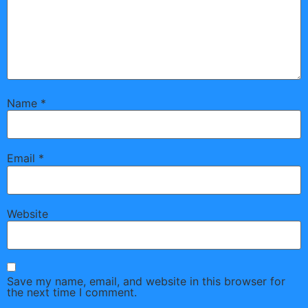
Name
*
Email
*
Website
Save my name, email, and website in this browser for
the next time I comment.