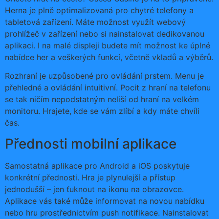
Herna je plně optimalizovaná pro chytré telefony a
tabletová zařízení. Máte možnost využít webový
prohlížeč v zařízení nebo si nainstalovat dedikovanou
aplikaci. I na malé displeji budete mít možnost ke úplné
nabídce her a veškerých funkcí, včetně vkladů a výběrů.
Rozhraní je uzpůsobené pro ovládání prstem. Menu je
přehledné a ovládání intuitivní. Pocit z hraní na telefonu
se tak ničím nepodstatným neliší od hraní na velkém
monitoru. Hrajete, kde se vám zlíbí a kdy máte chvíli
čas.
Přednosti mobilní aplikace
Samostatná aplikace pro Android a iOS poskytuje
konkrétní přednosti. Hra je plynulejší a přístup
jednodušší – jen ťuknout na ikonu na obrazovce.
Aplikace vás také může informovat na novou nabídku
nebo hru prostřednictvím push notifikace. Nainstalovat