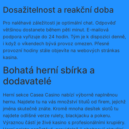
Dosažitelnost a reakční doba
Pro naléhavé záležitosti je optimální chat. Odpověď
většinou dostanete během pěti minut. E-mailová
podpora vyřizuje do 24 hodin. Tým je k dispozici denně,
i když o víkendech bývá provoz omezen. Přesné
provozní hodiny stále objevíte na webových stránkas
kasina.
Bohatá herní sbírka a
dodavatelé
Herní sekce Casea Casino nabízí výborně naplněnou
hernu. Najdete tu na vás množství titulů od firem, jejichž
jména skutečně znáte. Kromě mnoha desítek slotů tu
najdete odlišné verze rulety, blackjacku a pokeru.
Výraznou částí je živé kasino s profesionálními krupiéry.