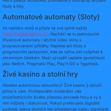
Herní paleta nezůstává, pravidelně ji obohacují aktuální
tituly a hity.
Automatové automaty (Sloty)
Ve nabídce slotů si přijde na své úplně každý
https://caseacasinoo.cz/
. Nachází se tu jednoduché
třívalcové automaty i složité video sloty s
propracovanými příběhy. Najdete ani tituly s
progresivním jackpotem, kde se výhra umí vyšplhat k
ohromným částkám. Mezi vývojáři najdete společnosti
jako NetEnt, Pragmatic Play, Play’n GO a Yggdrasil.
Živé kasino a stolní hry
Hledáte autentickou atmosféru? Živé kasino ji doručí
přímo k vám. Profesionální moderátor vás
prostřednictvím živého přenosu provede hrou a vy s
ním můžete i diskutovat. Pokud preferujete digitální
podobě, sekce stolních her představuje ruletu, blackjack