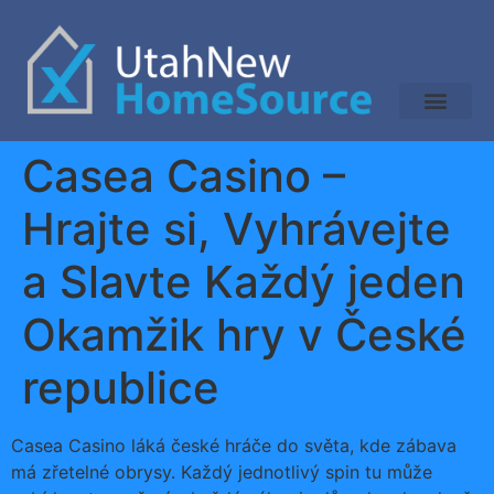
Casea Casino –
Hrajte si, Vyhrávejte
a Slavte Každý jeden
Okamžik hry v České
republice
Casea Casino láká české hráče do světa, kde zábava
má zřetelné obrysy. Každý jednotlivý spin tu může