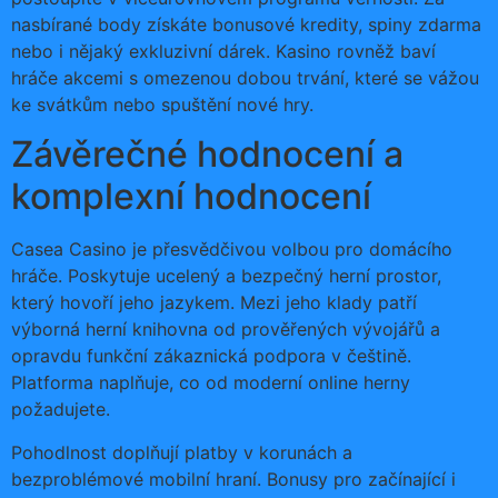
nasbírané body získáte bonusové kredity, spiny zdarma
nebo i nějaký exkluzivní dárek. Kasino rovněž baví
hráče akcemi s omezenou dobou trvání, které se vážou
ke svátkům nebo spuštění nové hry.
Závěrečné hodnocení a
komplexní hodnocení
Casea Casino je přesvědčivou volbou pro domácího
hráče. Poskytuje ucelený a bezpečný herní prostor,
který hovoří jeho jazykem. Mezi jeho klady patří
výborná herní knihovna od prověřených vývojářů a
opravdu funkční zákaznická podpora v češtině.
Platforma naplňuje, co od moderní online herny
požadujete.
Pohodlnost doplňují platby v korunách a
bezproblémové mobilní hraní. Bonusy pro začínající i