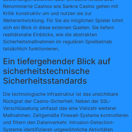
Renommierte Casinos wie Sankra Casino gehen mit
Kritik konstruktiv um und nutzen sie zur
Weiterentwicklung. Für Sie als möglichen Spieler lohnt
sich ein Blick in diese externen Quellen. Sie liefern
realitätsnahe Einblicke, wie die abstrakten
Sicherheitsmaßnahmen im regulären Spielbetrieb
tatsächlich funktionieren.
Ein tiefergehender Blick auf
sicherheitstechnische
Sicherheitsstandards
Die technologische Infrastruktur ist das unsichtbare
Rückgrat der Casino-Sicherheit. Neben der SSL-
Verschlüsselung umfasst das eine Vielzahl weiterer
Maßnahmen. Zeitgemäße Firewall-Systeme kontrollieren
und filtern den Datenverkehr. Intrusion-Detection-
Systeme identifizieren ungewöhnliche Aktivitäten