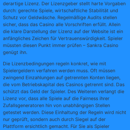
derartige Lizenz. Der Lizenzgeber stellt harte Vorgaben
durch: gerechte Spiele, wirtschaftliche Stabilität und
Schutz vor Geldwäsche. Regelmäßige Audits stellen
sicher, dass das Casino alle Vorschriften erfüllt. Allein
die klare Darstellung der Lizenz auf der Website ist ein
anfängliches Zeichen für Vertrauenswürdigkeit. Spieler
müssten diesen Punkt immer prüfen – Sankra Casino
genügt ihn.
Die Lizenzbedingungen regeln konkret, wie mit
Spielergeldern verfahren werden muss. Oft müssen
zwingend Einzahlungen auf getrennten Konten liegen,
die vom Betriebskapital des Casinos getrennt sind. Das
schützt das Geld der Spieler. Des Weiteren verlangt die
Lizenz vor, dass alle Spiele auf die Fairness ihrer
Zufallsgeneratoren hin von unabhängigen Stellen
getestet werden. Diese Einhaltung der Regeln wird nicht
nur geprüft, sondern auch durch Siegel auf der
Plattform ersichtlich gemacht. Für Sie als Spieler