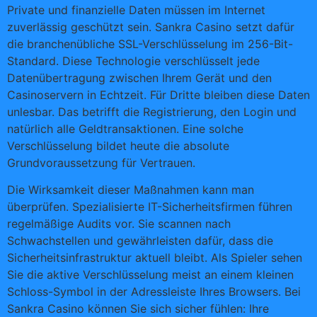
Private und finanzielle Daten müssen im Internet
zuverlässig geschützt sein. Sankra Casino setzt dafür
die branchenübliche SSL-Verschlüsselung im 256-Bit-
Standard. Diese Technologie verschlüsselt jede
Datenübertragung zwischen Ihrem Gerät und den
Casinoservern in Echtzeit. Für Dritte bleiben diese Daten
unlesbar. Das betrifft die Registrierung, den Login und
natürlich alle Geldtransaktionen. Eine solche
Verschlüsselung bildet heute die absolute
Grundvoraussetzung für Vertrauen.
Die Wirksamkeit dieser Maßnahmen kann man
überprüfen. Spezialisierte IT-Sicherheitsfirmen führen
regelmäßige Audits vor. Sie scannen nach
Schwachstellen und gewährleisten dafür, dass die
Sicherheitsinfrastruktur aktuell bleibt. Als Spieler sehen
Sie die aktive Verschlüsselung meist an einem kleinen
Schloss-Symbol in der Adressleiste Ihres Browsers. Bei
Sankra Casino können Sie sich sicher fühlen: Ihre