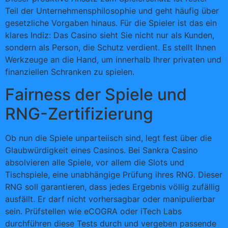
Teil der Unternehmensphilosophie und geht häufig über
gesetzliche Vorgaben hinaus. Für die Spieler ist das ein
klares Indiz: Das Casino sieht Sie nicht nur als Kunden,
sondern als Person, die Schutz verdient. Es stellt Ihnen
Werkzeuge an die Hand, um innerhalb Ihrer privaten und
finanziellen Schranken zu spielen.
Fairness der Spiele und
RNG-Zertifizierung
Ob nun die Spiele unparteiisch sind, legt fest über die
Glaubwürdigkeit eines Casinos. Bei Sankra Casino
absolvieren alle Spiele, vor allem die Slots und
Tischspiele, eine unabhängige Prüfung ihres RNG. Dieser
RNG soll garantieren, dass jedes Ergebnis völlig zufällig
ausfällt. Er darf nicht vorhersagbar oder manipulierbar
sein. Prüfstellen wie eCOGRA oder iTech Labs
durchführen diese Tests durch und vergeben passende