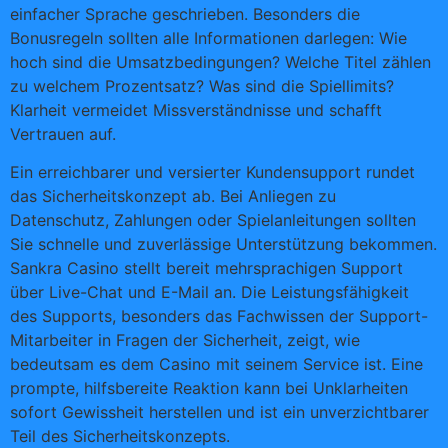
einfacher Sprache geschrieben. Besonders die
Bonusregeln sollten alle Informationen darlegen: Wie
hoch sind die Umsatzbedingungen? Welche Titel zählen
zu welchem Prozentsatz? Was sind die Spiellimits?
Klarheit vermeidet Missverständnisse und schafft
Vertrauen auf.
Ein erreichbarer und versierter Kundensupport rundet
das Sicherheitskonzept ab. Bei Anliegen zu
Datenschutz, Zahlungen oder Spielanleitungen sollten
Sie schnelle und zuverlässige Unterstützung bekommen.
Sankra Casino stellt bereit mehrsprachigen Support
über Live-Chat und E-Mail an. Die Leistungsfähigkeit
des Supports, besonders das Fachwissen der Support-
Mitarbeiter in Fragen der Sicherheit, zeigt, wie
bedeutsam es dem Casino mit seinem Service ist. Eine
prompte, hilfsbereite Reaktion kann bei Unklarheiten
sofort Gewissheit herstellen und ist ein unverzichtbarer
Teil des Sicherheitskonzepts.