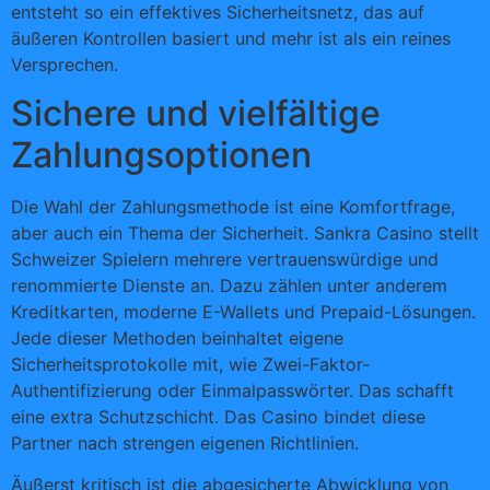
entsteht so ein effektives Sicherheitsnetz, das auf
äußeren Kontrollen basiert und mehr ist als ein reines
Versprechen.
Sichere und vielfältige
Zahlungsoptionen
Die Wahl der Zahlungsmethode ist eine Komfortfrage,
aber auch ein Thema der Sicherheit. Sankra Casino stellt
Schweizer Spielern mehrere vertrauenswürdige und
renommierte Dienste an. Dazu zählen unter anderem
Kreditkarten, moderne E-Wallets und Prepaid-Lösungen.
Jede dieser Methoden beinhaltet eigene
Sicherheitsprotokolle mit, wie Zwei-Faktor-
Authentifizierung oder Einmalpasswörter. Das schafft
eine extra Schutzschicht. Das Casino bindet diese
Partner nach strengen eigenen Richtlinien.
Äußerst kritisch ist die abgesicherte Abwicklung von