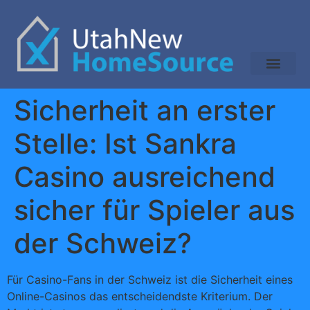
Sicherheit an erster
Stelle: Ist Sankra
Casino ausreichend
sicher für Spieler aus
der Schweiz?
Für Casino-Fans in der Schweiz ist die Sicherheit eines
Online-Casinos das entscheidendste Kriterium. Der