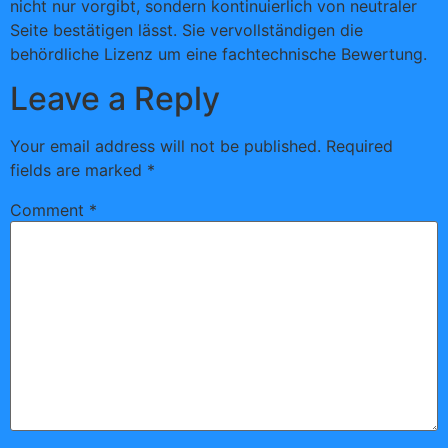
nicht nur vorgibt, sondern kontinuierlich von neutraler
Seite bestätigen lässt. Sie vervollständigen die
behördliche Lizenz um eine fachtechnische Bewertung.
Leave a Reply
Your email address will not be published.
Required
fields are marked
*
Comment
*