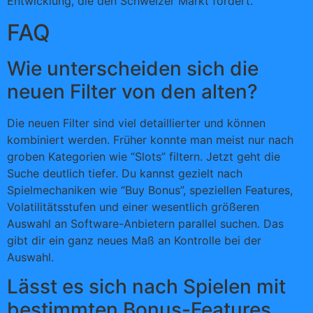
Entwicklung, die den Schweizer Markt fördert.
FAQ
Wie unterscheiden sich die
neuen Filter von den alten?
Die neuen Filter sind viel detaillierter und können
kombiniert werden. Früher konnte man meist nur nach
groben Kategorien wie “Slots” filtern. Jetzt geht die
Suche deutlich tiefer. Du kannst gezielt nach
Spielmechaniken wie “Buy Bonus”, speziellen Features,
Volatilitätsstufen und einer wesentlich größeren
Auswahl an Software-Anbietern parallel suchen. Das
gibt dir ein ganz neues Maß an Kontrolle bei der
Auswahl.
Lässt es sich nach Spielen mit
bestimmten Bonus-Features