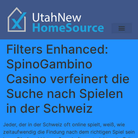
Filters Enhanced:
SpinoGambino
Casino verfeinert die
Suche nach Spielen
in der Schweiz
Jeder, der in der Schweiz oft online spielt, weiß, wie
zeitaufwendig die Findung nach dem richtigen Spiel sein