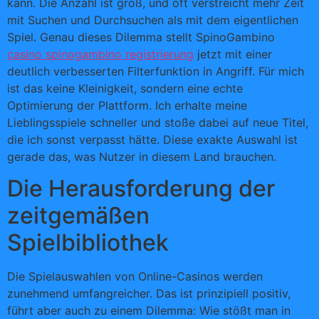
kann. Die Anzahl ist groß, und oft verstreicht mehr Zeit
mit Suchen und Durchsuchen als mit dem eigentlichen
Spiel. Genau dieses Dilemma stellt SpinoGambino
casino spinogambino registrierung
jetzt mit einer
deutlich verbesserten Filterfunktion in Angriff. Für mich
ist das keine Kleinigkeit, sondern eine echte
Optimierung der Plattform. Ich erhalte meine
Lieblingsspiele schneller und stoße dabei auf neue Titel,
die ich sonst verpasst hätte. Diese exakte Auswahl ist
gerade das, was Nutzer in diesem Land brauchen.
Die Herausforderung der
zeitgemäßen
Spielbibliothek
Die Spielauswahlen von Online-Casinos werden
zunehmend umfangreicher. Das ist prinzipiell positiv,
führt aber auch zu einem Dilemma: Wie stößt man in