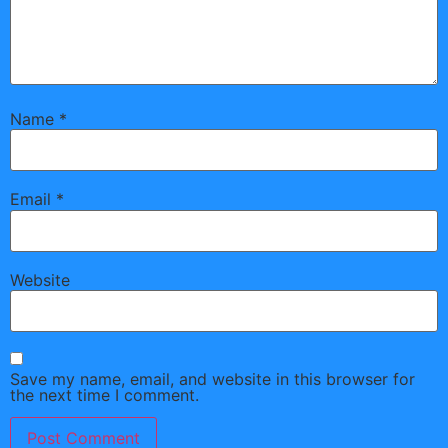
Name
*
Email
*
Website
Save my name, email, and website in this browser for
the next time I comment.