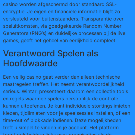
casino worden afgeschermd door standaard SSL-
encryptie. Je eigen en financiële informatie blijft zo
versleuteld voor buitenstaanders. Transparantie over
speluitkomsten, via goedgekeurde Random Number
Generators (RNG’s) en duidelijke processen bij de live
games, geeft het geheel van eerlijkheid compleet.
Verantwoord Spelen als
Hoofdwaarde
Een veilig casino gaat verder dan alleen technische
maatregelen treffen. Het neemt verantwoordelijkheid
serieus. Wintari presenteert daarom een collectie tools
en regels waarmee spelers persoonlijk de controle
kunnen uitoefenen. Je kunt individuele stortingslimieten
kiezen, tijdlimieten voor je speelsessies instellen, of een
time-out of blokkade indienen. Deze mogelijkheden
treft u simpel te vinden in je account. Het platform
toont ook heldere links naar organisaties als de