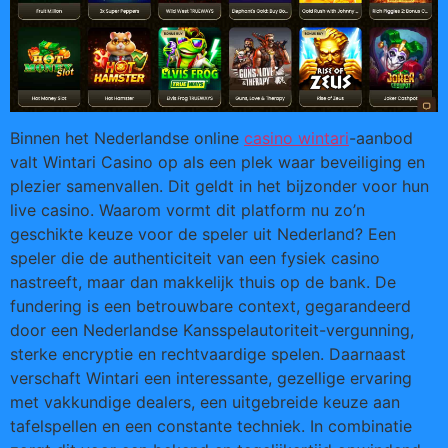
Binnen het Nederlandse online
casino wintari
-aanbod
valt Wintari Casino op als een plek waar beveiliging en
plezier samenvallen. Dit geldt in het bijzonder voor hun
live casino. Waarom vormt dit platform nu zo’n
geschikte keuze voor de speler uit Nederland? Een
speler die de authenticiteit van een fysiek casino
nastreeft, maar dan makkelijk thuis op de bank. De
fundering is een betrouwbare context, gegarandeerd
door een Nederlandse Kansspelautoriteit-vergunning,
sterke encryptie en rechtvaardige spelen. Daarnaast
verschaft Wintari een interessante, gezellige ervaring
met vakkundige dealers, een uitgebreide keuze aan
tafelspellen en een constante techniek. In combinatie