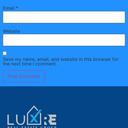
Email
*
Website
Save my name, email, and website in this browser for
the next time I comment.