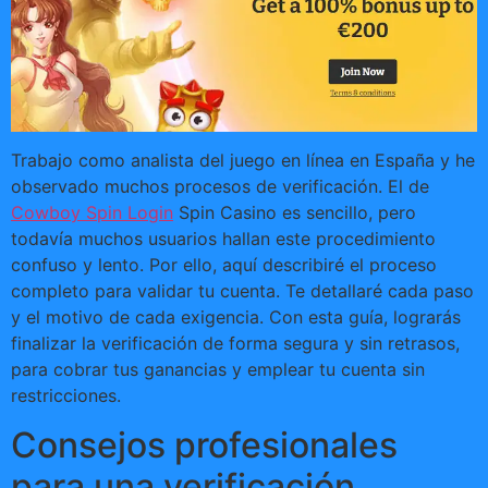
Trabajo como analista del juego en línea en España y he
observado muchos procesos de verificación. El de
Cowboy Spin Login
Spin Casino es sencillo, pero
todavía muchos usuarios hallan este procedimiento
confuso y lento. Por ello, aquí describiré el proceso
completo para validar tu cuenta. Te detallaré cada paso
y el motivo de cada exigencia. Con esta guía, lograrás
finalizar la verificación de forma segura y sin retrasos,
para cobrar tus ganancias y emplear tu cuenta sin
restricciones.
Consejos profesionales
para una verificación