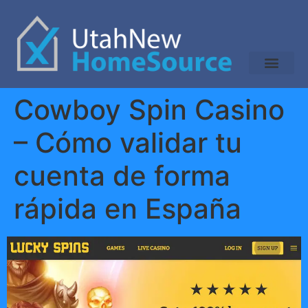
Cowboy Spin Casino
– Cómo validar tu
cuenta de forma
rápida en España