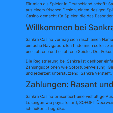
Für mich als Spieler in Deutschland schafft 
aus einem frischen Design, einem riesigen Sp
Casino gemacht für Spieler, die das Besonder
Willkommen bei Sankra
Sankra Casino vermag sich rasch einen Namen
einfache Navigation. Ich finde mich sofort z
unerfahrene und erfahrene Spieler. Der Fokus 
Die Registrierung bei Sankra ist denkbar ein
Zahlungsoptionen wie Sofortüberweisung, Gir
und jederzeit unterstützend. Sankra versteht,
Zahlungen: Rasant und
Sankra Casino präsentiert eine vielfältige A
Lösungen wie paysafecard, SOFORT Überweisun
ich äußerst begrüße.