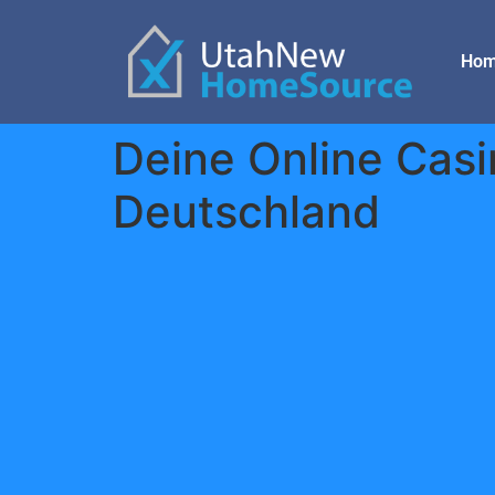
Ho
Deine Online Casi
Deutschland