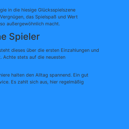
gie in die hiesige Glücksspielszene
n Vergnügen, das Spielspaß und Wert
m so außergewöhnlich macht.
e Spieler
teht dieses über die ersten Einzahlungen und
t. Achte stets auf die neuesten
iere halten den Alltag spannend. Ein gut
ce. Es zahlt sich aus, hier regelmäßig