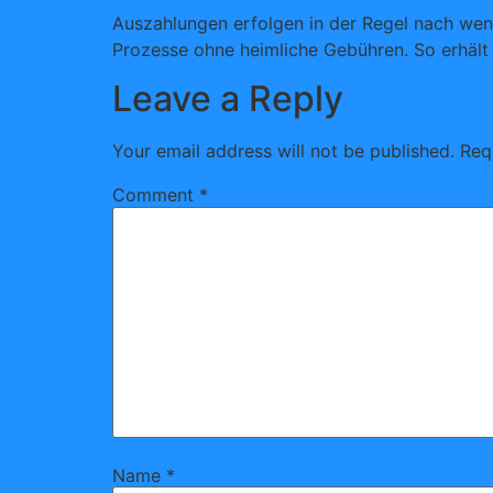
Auszahlungen erfolgen in der Regel nach weni
Prozesse ohne heimliche Gebühren. So erhält 
Leave a Reply
Your email address will not be published.
Req
Comment
*
Name
*