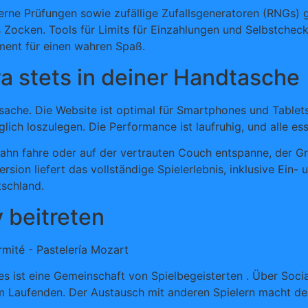
xterne Prüfungen sowie zufällige Zufallsgeneratoren (RNGs) g
ocken. Tools für Limits für Einzahlungen und Selbstcheck s
ment für einen wahren Spaß.
a stets in deiner Handtasche
sache. Die Website ist optimal für Smartphones und Tablets
ich loszulegen. Die Performance ist laufruhig, und alle ess
hn fahre oder auf der vertrauten Couch entspanne, der Gri
 Version liefert das vollständige Spielerlebnis, inklusive E
tschland.
 beitreten
; es ist eine Gemeinschaft von Spielbegeisterten . Über Soc
 Laufenden. Der Austausch mit anderen Spielern macht de