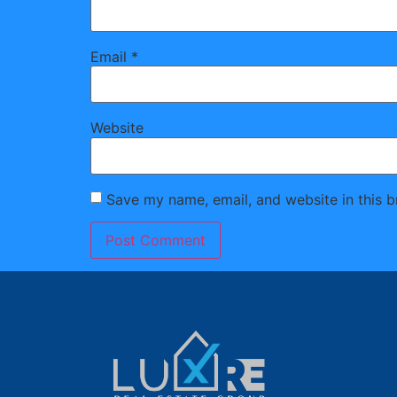
Email
*
Website
Save my name, email, and website in this b