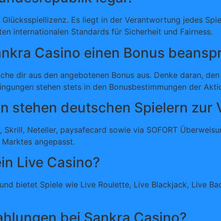
e Glücksspiellizenz. Es liegt in der Verantwortung jedes Spi
en internationalen Standards für Sicherheit und Fairness.
Sankra Casino einen Bonus beansp
suche dir aus den angebotenen Bonus aus. Denke daran, d
edingungen stehen stets in den Bonusbestimmungen der Akti
 stehen deutschen Spielern zur 
, Skrill, Neteller, paysafecard sowie via SOFORT Überweis
 Marktes angepasst.
ein Live Casino?
g und bietet Spiele wie Live Roulette, Live Blackjack, Live 
zahlungen bei Sankra Casino?