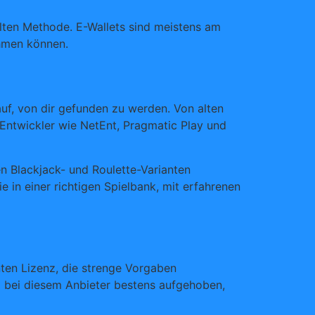
lten Methode. E-Wallets sind meistens am
ehmen können.
uf, von dir gefunden zu werden. Von alten
Entwickler wie NetEnt, Pragmatic Play und
en Blackjack- und Roulette-Varianten
 in einer richtigen Spielbank, mit erfahrenen
nten Lizenz, die strenge Vorgaben
d bei diesem Anbieter bestens aufgehoben,