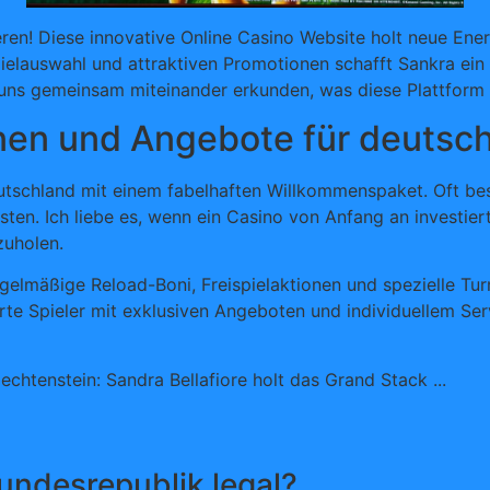
eren! Diese innovative Online Casino Website holt neue Ener
pielauswahl und attraktiven Promotionen schafft Sankra ei
ss uns gemeinsam miteinander erkunden, was diese Plattfor
en und Angebote für deutsch
tschland mit einem fabelhaften Willkommenspaket. Oft bes
esten. Ich liebe es, wenn ein Casino von Anfang an investier
uholen.
gelmäßige Reload-Boni, Freispielaktionen und spezielle Turn
 Spieler mit exklusiven Angeboten und individuellem Servi
Bundesrepublik legal?