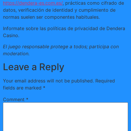
https://dendera-es.com.es/
, prácticas como cifrado de
datos, verificación de identidad y cumplimiento de
normas suelen ser componentes habituales.
Informate sobre las políticas de privacidad de Dendera
Casino.
El juego responsable protege a todos; participa con
moderation.
Leave a Reply
Your email address will not be published.
Required
fields are marked
*
Comment
*