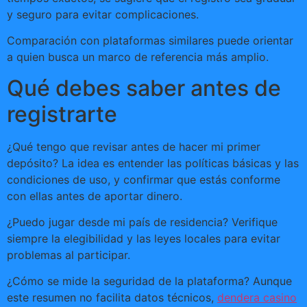
y seguro para evitar complicaciones.
Comparación con plataformas similares puede orientar
a quien busca un marco de referencia más amplio.
Qué debes saber antes de
registrarte
¿Qué tengo que revisar antes de hacer mi primer
depósito? La idea es entender las políticas básicas y las
condiciones de uso, y confirmar que estás conforme
con ellas antes de aportar dinero.
¿Puedo jugar desde mi país de residencia? Verifique
siempre la elegibilidad y las leyes locales para evitar
problemas al participar.
¿Cómo se mide la seguridad de la plataforma? Aunque
este resumen no facilita datos técnicos,
dendera casino