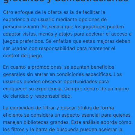
Otro enfoque de la oferta es la de facilitar la
experiencia de usuario mediante opciones de
personalización. Se señala que los jugadores pueden
adaptar vistas, menús y atajos para acelerar el acceso a
juegos preferidos. Se enfatiza que estas mejoras deben
ser usadas con responsabilidad para mantener el
control del juego.
En cuanto a promociones, se apuntan beneficios
generales sin entrar en condiciones específicas. Los
usuarios pueden observar oportunidades para
enriquecer su experiencia, siempre dentro de un marco
de claridad y responsabilidad.
La capacidad de filtrar y buscar títulos de forma
eficiente se considera un aspecto esencial para quienes
manejan bibliotecas grandes. Este análisis aborda cómo
los filtros y la barra de búsqueda pueden acelerar la