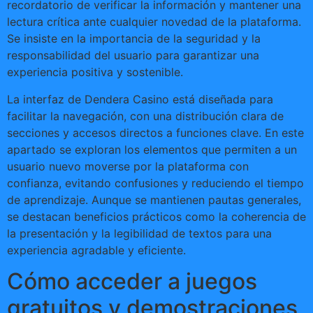
recordatorio de verificar la información y mantener una
lectura crítica ante cualquier novedad de la plataforma.
Se insiste en la importancia de la seguridad y la
responsabilidad del usuario para garantizar una
experiencia positiva y sostenible.
La interfaz de Dendera Casino está diseñada para
facilitar la navegación, con una distribución clara de
secciones y accesos directos a funciones clave. En este
apartado se exploran los elementos que permiten a un
usuario nuevo moverse por la plataforma con
confianza, evitando confusiones y reduciendo el tiempo
de aprendizaje. Aunque se mantienen pautas generales,
se destacan beneficios prácticos como la coherencia de
la presentación y la legibilidad de textos para una
experiencia agradable y eficiente.
Cómo acceder a juegos
gratuitos y demostraciones