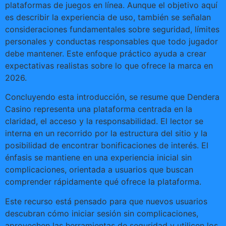
plataformas de juegos en línea. Aunque el objetivo aquí
es describir la experiencia de uso, también se señalan
consideraciones fundamentales sobre seguridad, límites
personales y conductas responsables que todo jugador
debe mantener. Este enfoque práctico ayuda a crear
expectativas realistas sobre lo que ofrece la marca en
2026.
Concluyendo esta introducción, se resume que Dendera
Casino representa una plataforma centrada en la
claridad, el acceso y la responsabilidad. El lector se
interna en un recorrido por la estructura del sitio y la
posibilidad de encontrar bonificaciones de interés. El
énfasis se mantiene en una experiencia inicial sin
complicaciones, orientada a usuarios que buscan
comprender rápidamente qué ofrece la plataforma.
Este recurso está pensado para que nuevos usuarios
descubran cómo iniciar sesión sin complicaciones,
aprovechen las herramientas de seguridad y utilicen los