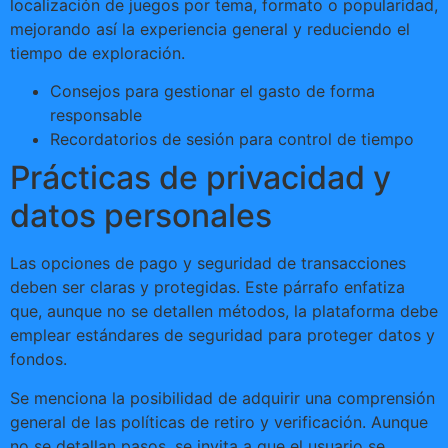
localización de juegos por tema, formato o popularidad,
mejorando así la experiencia general y reduciendo el
tiempo de exploración.
Consejos para gestionar el gasto de forma
responsable
Recordatorios de sesión para control de tiempo
Prácticas de privacidad y
datos personales
Las opciones de pago y seguridad de transacciones
deben ser claras y protegidas. Este párrafo enfatiza
que, aunque no se detallen métodos, la plataforma debe
emplear estándares de seguridad para proteger datos y
fondos.
Se menciona la posibilidad de adquirir una comprensión
general de las políticas de retiro y verificación. Aunque
no se detallan pasos, se invita a que el usuario se