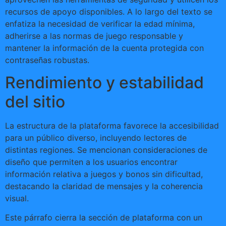
recursos de apoyo disponibles. A lo largo del texto se
enfatiza la necesidad de verificar la edad mínima,
adherirse a las normas de juego responsable y
mantener la información de la cuenta protegida con
contraseñas robustas.
Rendimiento y estabilidad
del sitio
La estructura de la plataforma favorece la accesibilidad
para un público diverso, incluyendo lectores de
distintas regiones. Se mencionan consideraciones de
diseño que permiten a los usuarios encontrar
información relativa a juegos y bonos sin dificultad,
destacando la claridad de mensajes y la coherencia
visual.
Este párrafo cierra la sección de plataforma con un