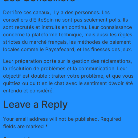
Derrière ces canaux, il y a des personnes. Les
conseillers d’EliteSpin ne sont pas seulement polis. Ils
sont recrutés et instruits en continu. Leur connaissance
concerne la plateforme technique, mais aussi les règles
strictes du marché français, les méthodes de paiement
locales comme le Paysafecard, et les finesses des jeux.
Leur préparation porte sur la gestion des réclamations,
la résolution de problèmes et la communication. Leur
objectif est double : traiter votre problème, et que vous
quittiez ou quittiez le chat avec le sentiment d’avoir été
entendu et considéré.
Leave a Reply
Your email address will not be published.
Required
fields are marked
*