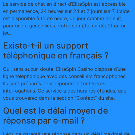
Le service de chat en direct d’EliteSpin est accessible
en permanence, 24 heures sur 24 et 7 jours sur 7. L’aide
est disponible à toute heure, de jour comme de nuit,
pour une urgence liée à votre compte, un dépôt ou un
jeu.
Existe-t-il un support
téléphonique en français ?
Oui, sans aucun doute. EliteSpin Casino dispose d’une
ligne téléphonique avec des conseillers francophones.
Ils sont préparés pour répondre à toutes vos
interrogations. Ce service a des horaires étendus, que
vous trouverez dans la section “Contact” du site.
Quel est le délai moyen de
réponse par e-mail ?
L’équipe garantit une réponse dans un délai maximal de