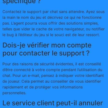
spécifique ?
Contactez le support par chat sans attendre. Ayez sous
la main le nom du jeu et décrivez ce qui ne fonctionne
pas. L’agent pourra vous offrir des solutions simples,
telles que vider le cache de votre navigateur, ou notifier
le bug à l’éditeur du jeu si le souci est de leur ressort.
Dois-je vérifier mon compte
pour contacter le support ?
Pour des raisons de sécurité évidentes, il est conseillé
d’être connecté à votre compte pendant l’utilisation du
chat. Pour un e-mail, pensez à indiquer votre identifiant
de joueur. Cela permet au conseiller de vous identifier
rapidement et de protéger vos informations
personnelles.
Le service client peut-il annuler