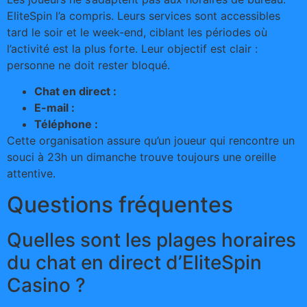
EliteSpin l’a compris. Leurs services sont accessibles
tard le soir et le week-end, ciblant les périodes où
l’activité est la plus forte. Leur objectif est clair :
personne ne doit rester bloqué.
Chat en direct :
E-mail :
Téléphone :
Cette organisation assure qu’un joueur qui rencontre un
souci à 23h un dimanche trouve toujours une oreille
attentive.
Questions fréquentes
Quelles sont les plages horaires
du chat en direct d’EliteSpin
Casino ?