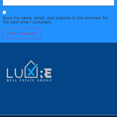
Save my name, email, and website in this browser for
the next time I comment.