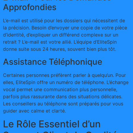
Approfondies
L’e-mail est utilisé pour les dossiers qui nécessitent de
la précision. Besoin d’envoyer une copie de votre pièce
d’identité, d’expliquer un différend complexe sur un
retrait ? L’e-mail est votre allié. L’équipe d’EliteSpin
donne suite sous 24 heures, souvent bien plus tôt.
Assistance Téléphonique
Certaines personnes préfèrent parler à quelqu’un. Pour
elles, EliteSpin offre un numéro de téléphone. L’échange
vocal permet une communication plus personnelle,
parfois plus rassurante dans des situations délicates.
Les conseillers au téléphone sont préparés pour vous
guider avec calme et clarté.
Le Rôle Essentiel d’un