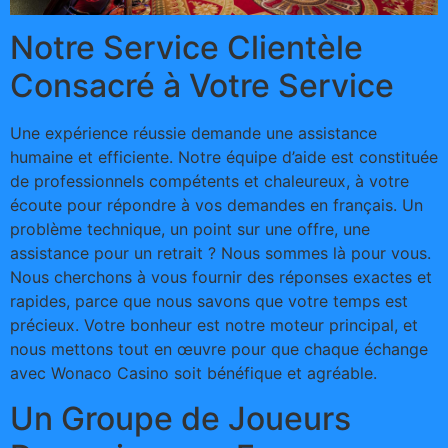
Notre Service Clientèle
Consacré à Votre Service
Une expérience réussie demande une assistance
humaine et efficiente. Notre équipe d’aide est constituée
de professionnels compétents et chaleureux, à votre
écoute pour répondre à vos demandes en français. Un
problème technique, un point sur une offre, une
assistance pour un retrait ? Nous sommes là pour vous.
Nous cherchons à vous fournir des réponses exactes et
rapides, parce que nous savons que votre temps est
précieux. Votre bonheur est notre moteur principal, et
nous mettons tout en œuvre pour que chaque échange
avec Wonaco Casino soit bénéfique et agréable.
Un Groupe de Joueurs