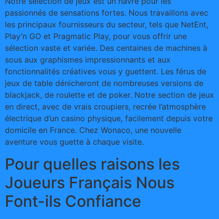
Notre sélection de jeux est un havre pour les
passionnés de sensations fortes. Nous travaillons avec
les principaux fournisseurs du secteur, tels que NetEnt,
Play’n GO et Pragmatic Play, pour vous offrir une
sélection vaste et variée. Des centaines de machines à
sous aux graphismes impressionnants et aux
fonctionnalités créatives vous y guettent. Les férus de
jeux de table dénicheront de nombreuses versions de
blackjack, de roulette et de poker. Notre section de jeux
en direct, avec de vrais croupiers, recrée l’atmosphère
électrique d’un casino physique, facilement depuis votre
domicile en France. Chez Wonaco, une nouvelle
aventure vous guette à chaque visite.
Pour quelles raisons les
Joueurs Français Nous
Font-ils Confiance