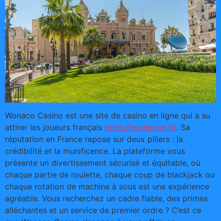
Wonaco Casino est une site de casino en ligne qui a su
attirer les joueurs français
https://wonacoo.fr/
. Sa
réputation en France repose sur deux piliers : la
crédibilité et la munificence. La plateforme vous
présente un divertissement sécurisé et équitable, où
chaque partie de roulette, chaque coup de blackjack ou
chaque rotation de machine à sous est une expérience
agréable. Vous recherchez un cadre fiable, des primes
alléchantes et un service de premier ordre ? C’est ce