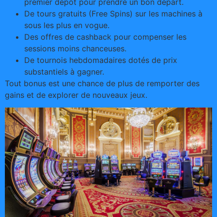
premier dépôt pour prendre un bon départ.
De tours gratuits (Free Spins) sur les machines à
sous les plus en vogue.
Des offres de cashback pour compenser les
sessions moins chanceuses.
De tournois hebdomadaires dotés de prix
substantiels à gagner.
Tout bonus est une chance de plus de remporter des
gains et de explorer de nouveaux jeux.