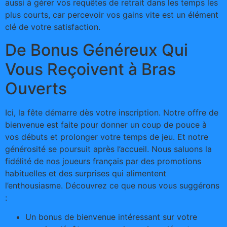
aussi à gérer vos requêtes de retrait dans les temps les
plus courts, car percevoir vos gains vite est un élément
clé de votre satisfaction.
De Bonus Généreux Qui
Vous Reçoivent à Bras
Ouverts
Ici, la fête démarre dès votre inscription. Notre offre de
bienvenue est faite pour donner un coup de pouce à
vos débuts et prolonger votre temps de jeu. Et notre
générosité se poursuit après l’accueil. Nous saluons la
fidélité de nos joueurs français par des promotions
habituelles et des surprises qui alimentent
l’enthousiasme. Découvrez ce que nous vous suggérons
:
Un bonus de bienvenue intéressant sur votre