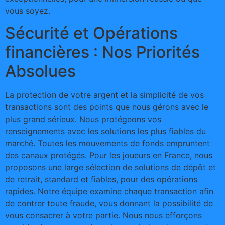
vous soyez.
Sécurité et Opérations
financières : Nos Priorités
Absolues
La protection de votre argent et la simplicité de vos
transactions sont des points que nous gérons avec le
plus grand sérieux. Nous protégeons vos
renseignements avec les solutions les plus fiables du
marché. Toutes les mouvements de fonds empruntent
des canaux protégés. Pour les joueurs en France, nous
proposons une large sélection de solutions de dépôt et
de retrait, standard et fiables, pour des opérations
rapides. Notre équipe examine chaque transaction afin
de contrer toute fraude, vous donnant la possibilité de
vous consacrer à votre partie. Nous nous efforçons