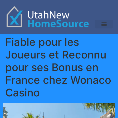
Fiable pour les
Joueurs et Reconnu
pour ses Bonus en
France chez Wonaco
Casino