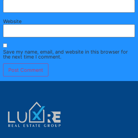
Website
Save my name, email, and website in this browser for
the next time I comment.