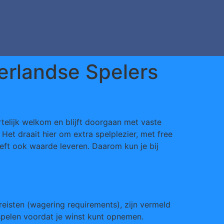
erlandse Spelers
rtelijk welkom en blijft doorgaan met vaste
t draait hier om extra spelplezier, met free
ft ook waarde leveren. Daarom kun je bij
reisten (wagering requirements), zijn vermeld
spelen voordat je winst kunt opnemen.