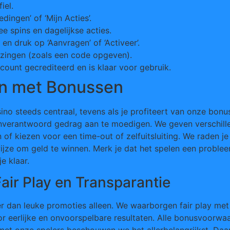
iel.
dingen’ of ‘Mijn Acties’.
ee spins en dagelijkse acties.
n druk op ‘Aanvragen’ of ‘Activeer’.
jzingen (zoals een code opgeven).
count gecrediteerd en is klaar voor gebruik.
en met Bonussen
ino steeds centraal, tevens als je profiteert van onze bon
nverantwoord gedrag aan te moedigen. We geven verschillen
en of kiezen voor een time-out of zelfuitsluiting. We raden 
wijze om geld te winnen. Merk je dat het spelen een problee
e klaar.
ir Play en Transparantie
er dan leuke promoties alleen. We waarborgen fair play m
oor eerlijke en onvoorspelbare resultaten. Alle bonusvoorwa