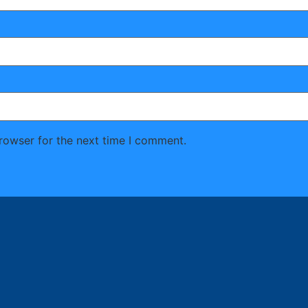
rowser for the next time I comment.