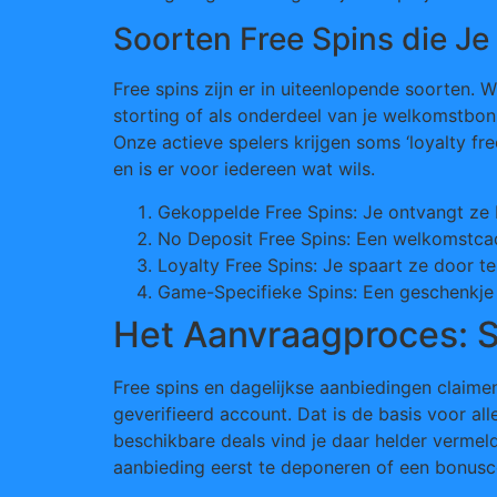
Soorten Free Spins die J
Free spins zijn er in uiteenlopende soorten. W
storting of als onderdeel van je welkomstbonus
Onze actieve spelers krijgen soms ‘loyalty fre
en is er voor iedereen wat wils.
Gekoppelde Free Spins: Je ontvangt ze b
No Deposit Free Spins: Een welkomstcad
Loyalty Free Spins: Je spaart ze door te
Game-Specifieke Spins: Een geschenkje 
Het Aanvraagproces: 
Free spins en dagelijkse aanbiedingen claime
geverifieerd account. Dat is de basis voor alle
beschikbare deals vind je daar helder vermeld.
aanbieding eerst te deponeren of een bonuscod