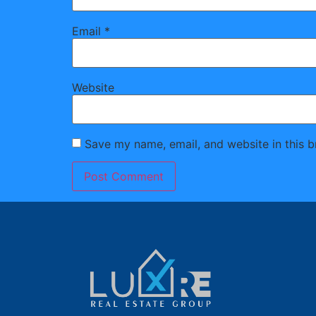
Email
*
Website
Save my name, email, and website in this b