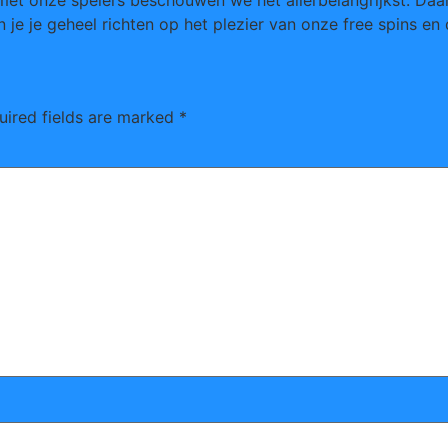
 met onze spelers beschouwen we het allerbelangrijkst. Da
n je je geheel richten op het plezier van onze free spins en 
uired fields are marked
*