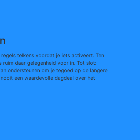
en
regels telkens voordat je iets activeert. Ten
s ruim daar gelegenheid voor in. Tot slot:
 kan ondersteunen om je tegoed op de langere
e nooit een waardevolle dagdeal over het