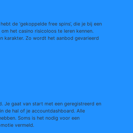
hebt de ‘gekoppelde free spins’, die je bij een
r om het casino risicoloos te leren kennen.
s en karakter. Zo wordt het aanbod gevarieerd
d. Je gaat van start met een geregistreerd en
 in de hal of je accountdashboard. Alle
t hebben. Soms is het nodig voor een
romotie vermeld.