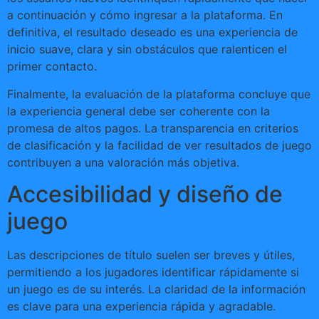
a continuación y cómo ingresar a la plataforma. En
definitiva, el resultado deseado es una experiencia de
inicio suave, clara y sin obstáculos que ralenticen el
primer contacto.
Finalmente, la evaluación de la plataforma concluye que
la experiencia general debe ser coherente con la
promesa de altos pagos. La transparencia en criterios
de clasificación y la facilidad de ver resultados de juego
contribuyen a una valoración más objetiva.
Accesibilidad y diseño de
juego
Las descripciones de título suelen ser breves y útiles,
permitiendo a los jugadores identificar rápidamente si
un juego es de su interés. La claridad de la información
es clave para una experiencia rápida y agradable.