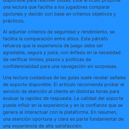
una lectura que facilita a los jugadores comparar
opciones y decidir con base en criterios objetivos y
prácticos.
Al adjuntar criterios de seguridad y rendimiento, se
facilita la comparación entre sitios. Este párrafo
refuerza que la experiencia de juego debe ser
agradable, segura y justa, con énfasis en la necesidad
de verificar límites, plazos y políticas de
confidencialidad para una navegación sin sorpresas.
Una lectura cuidadosa de las guías suele revelar señales
de soporte disponible. El artículo recomienda probar el
servicio de atención al cliente en distintas horas para
evaluar la rapidez de respuesta. La calidad del soporte
puede influir en la experiencia y en la confianza que se
genera al interactuar con la plataforma. En resumen,
una atención oportuna y clara es parte fundamental de
una experiencia de alta satisfacción.