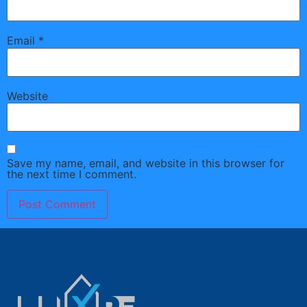
Email
*
Website
Save my name, email, and website in this browser for
the next time I comment.