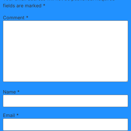
fields are marked
*
Comment
*
Name
*
Email
*