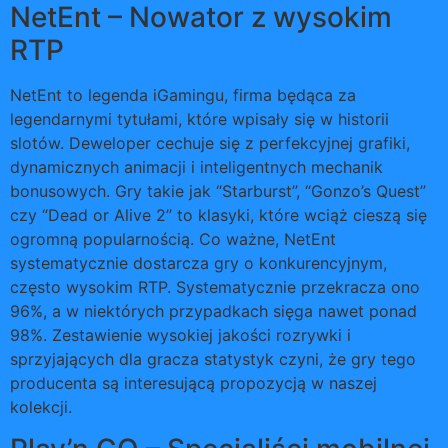
NetEnt – Nowator z wysokim
RTP
NetEnt to legenda iGamingu, firma będąca za
legendarnymi tytułami, które wpisały się w historii
slotów. Deweloper cechuje się z perfekcyjnej grafiki,
dynamicznych animacji i inteligentnych mechanik
bonusowych. Gry takie jak “Starburst”, “Gonzo’s Quest”
czy “Dead or Alive 2” to klasyki, które wciąż cieszą się
ogromną popularnością. Co ważne, NetEnt
systematycznie dostarcza gry o konkurencyjnym,
często wysokim RTP. Systematycznie przekracza ono
96%, a w niektórych przypadkach sięga nawet ponad
98%. Zestawienie wysokiej jakości rozrywki i
sprzyjających dla gracza statystyk czyni, że gry tego
producenta są interesującą propozycją w naszej
kolekcji.