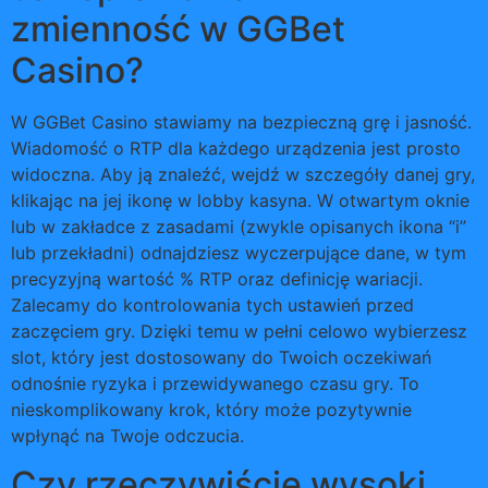
zmienność w GGBet
Casino?
W GGBet Casino stawiamy na bezpieczną grę i jasność.
Wiadomość o RTP dla każdego urządzenia jest prosto
widoczna. Aby ją znaleźć, wejdź w szczegóły danej gry,
klikając na jej ikonę w lobby kasyna. W otwartym oknie
lub w zakładce z zasadami (zwykle opisanych ikona “i”
lub przekładni) odnajdziesz wyczerpujące dane, w tym
precyzyjną wartość % RTP oraz definicję wariacji.
Zalecamy do kontrolowania tych ustawień przed
zaczęciem gry. Dzięki temu w pełni celowo wybierzesz
slot, który jest dostosowany do Twoich oczekiwań
odnośnie ryzyka i przewidywanego czasu gry. To
nieskomplikowany krok, który może pozytywnie
wpłynąć na Twoje odczucia.
Czy rzeczywiście wysoki