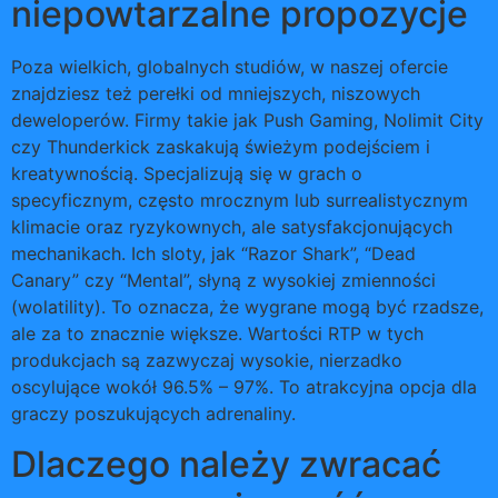
niepowtarzalne propozycje
Poza wielkich, globalnych studiów, w naszej ofercie
znajdziesz też perełki od mniejszych, niszowych
deweloperów. Firmy takie jak Push Gaming, Nolimit City
czy Thunderkick zaskakują świeżym podejściem i
kreatywnością. Specjalizują się w grach o
specyficznym, często mrocznym lub surrealistycznym
klimacie oraz ryzykownych, ale satysfakcjonujących
mechanikach. Ich sloty, jak “Razor Shark”, “Dead
Canary” czy “Mental”, słyną z wysokiej zmienności
(wolatility). To oznacza, że wygrane mogą być rzadsze,
ale za to znacznie większe. Wartości RTP w tych
produkcjach są zazwyczaj wysokie, nierzadko
oscylujące wokół 96.5% – 97%. To atrakcyjna opcja dla
graczy poszukujących adrenaliny.
Dlaczego należy zwracać