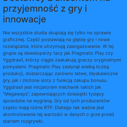
przyjemność z gry i
innowacje
Nie wszystkie studia skupiają się tylko na oprawie
graficznej. Część postawiają na głębię gry i nowe
rozwiązania, które utrzymują zaangażowanie. W tej
grupie są deweloperzy tacy jak Pragmatic Play czy
Yggdrasil, którzy ciągle zaskakują graczy oryginalnymi
pomysłami. Pragmatic Play zasłynął wielką liczbą
produkcji, dostarczając zarówno łatwe, błyskawiczne
gry, jak i złożone sloty z funkcją zakupu bonusu.
Yggdrasil jest inicjatorem mechanik takich jak
“Megaways”, zapewniających dziesiątki tysięcy
sposobów na wygraną. Gry od tych producentów
często mają różne RTP. Dlatego tak ważne jest
skontrolowanie tej wartości w danych o grze przed
startem rozgrywki.