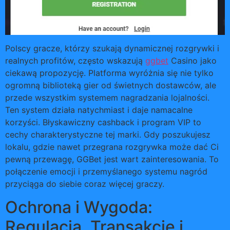
Polscy gracze, którzy szukają dynamicznej rozgrywki i
realnych profitów, często wskazują
ggbet
Casino jako
ciekawą propozycję. Platforma wyróżnia się nie tylko
ogromną biblioteką gier od świetnych dostawców, ale
przede wszystkim systemem nagradzania lojalności.
Ten system działa natychmiast i daje namacalne
korzyści. Błyskawiczny cashback i program VIP to
cechy charakterystyczne tej marki. Gdy poszukujesz
lokalu, gdzie nawet przegrana rozgrywka może dać Ci
pewną przewagę, GGBet jest wart zainteresowania. To
połączenie emocji i przemyślanego systemu nagród
przyciąga do siebie coraz więcej graczy.
Ochrona i Wygoda:
Regulacja, Transakcje i