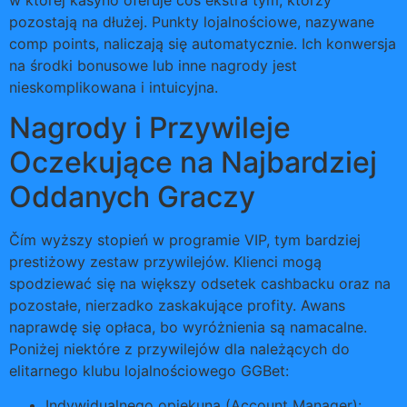
pozostają na dłużej. Punkty lojalnościowe, nazywane
comp points, naliczają się automatycznie. Ich konwersja
na środki bonusowe lub inne nagrody jest
nieskomplikowana i intuicyjna.
Nagrody i Przywileje
Oczekujące na Najbardziej
Oddanych Graczy
Čím wyższy stopień w programie VIP, tym bardziej
prestiżowy zestaw przywilejów. Klienci mogą
spodziewać się na większy odsetek cashbacku oraz na
pozostałe, nierzadko zaskakujące profity. Awans
naprawdę się opłaca, bo wyróżnienia są namacalne.
Poniżej niektóre z przywilejów dla należących do
elitarnego klubu lojalnościowego GGBet:
Indywidualnego opiekuna (Account Manager):