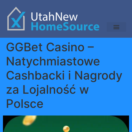
GGBet Casino –
Natychmiastowe
Cashbacki i Nagrody
za Lojalność w
Polsce