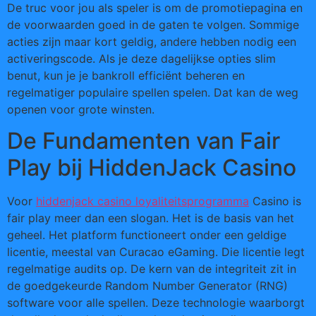
De truc voor jou als speler is om de promotiepagina en
de voorwaarden goed in de gaten te volgen. Sommige
acties zijn maar kort geldig, andere hebben nodig een
activeringscode. Als je deze dagelijkse opties slim
benut, kun je je bankroll efficiënt beheren en
regelmatiger populaire spellen spelen. Dat kan de weg
openen voor grote winsten.
De Fundamenten van Fair
Play bij HiddenJack Casino
Voor
hiddenjack casino loyaliteitsprogramma
Casino is
fair play meer dan een slogan. Het is de basis van het
geheel. Het platform functioneert onder een geldige
licentie, meestal van Curacao eGaming. Die licentie legt
regelmatige audits op. De kern van de integriteit zit in
de goedgekeurde Random Number Generator (RNG)
software voor alle spellen. Deze technologie waarborgt