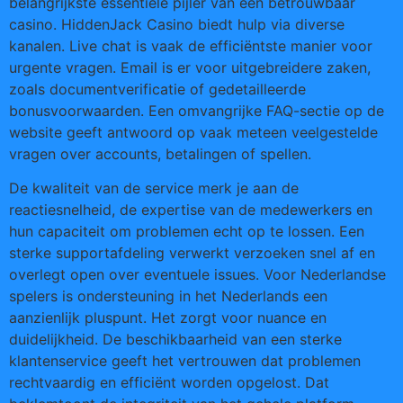
belangrijkste essentiële pijler van een betrouwbaar
casino. HiddenJack Casino biedt hulp via diverse
kanalen. Live chat is vaak de efficiëntste manier voor
urgente vragen. Email is er voor uitgebreidere zaken,
zoals documentverificatie of gedetailleerde
bonusvoorwaarden. Een omvangrijke FAQ-sectie op de
website geeft antwoord op vaak meteen veelgestelde
vragen over accounts, betalingen of spellen.
De kwaliteit van de service merk je aan de
reactiesnelheid, de expertise van de medewerkers en
hun capaciteit om problemen echt op te lossen. Een
sterke supportafdeling verwerkt verzoeken snel af en
overlegt open over eventuele issues. Voor Nederlandse
spelers is ondersteuning in het Nederlands een
aanzienlijk pluspunt. Het zorgt voor nuance en
duidelijkheid. De beschikbaarheid van een sterke
klantenservice geeft het vertrouwen dat problemen
rechtvaardig en efficiënt worden opgelost. Dat