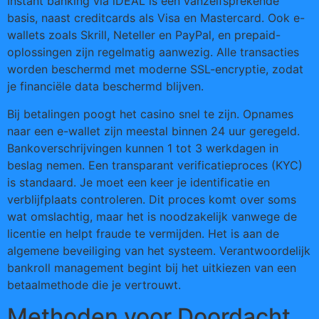
Instant banking via iDEAL is een vanzelfsprekende
basis, naast creditcards als Visa en Mastercard. Ook e-
wallets zoals Skrill, Neteller en PayPal, en prepaid-
oplossingen zijn regelmatig aanwezig. Alle transacties
worden beschermd met moderne SSL-encryptie, zodat
je financiële data beschermd blijven.
Bij betalingen poogt het casino snel te zijn. Opnames
naar een e-wallet zijn meestal binnen 24 uur geregeld.
Bankoverschrijvingen kunnen 1 tot 3 werkdagen in
beslag nemen. Een transparant verificatieproces (KYC)
is standaard. Je moet een keer je identificatie en
verblijfplaats controleren. Dit proces komt over soms
wat omslachtig, maar het is noodzakelijk vanwege de
licentie en helpt fraude te vermijden. Het is aan de
algemene beveiliging van het systeem. Verantwoordelijk
bankroll management begint bij het uitkiezen van een
betaalmethode die je vertrouwt.
Methoden voor Doordacht