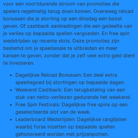
voor een voortdurende stroom van promoties die
spelers regelmatig terug doen komen. Overweeg reload
bonussen die je storting op een dinsdag een boost
geven. Of cashback aanbiedingen die een gedeelte van
je verlies op bepaalde spellen vergoeden. En free spin
wedstrijden op recente slots. Deze promoties zijn
bestemd om je speelsessie te uitbreiden en meer
kansen te geven, zonder dat je zelf veel extra geld dient
te investeren.
Dagelijkse Reload Bonussen: Een deel extra
speeltegoed bij stortingen op bepaalde dagen.
Weekend Cashback: Een terugbetaling van een
stuk van netto-verliezen gedurende het weekend.
Free Spin Festivals: Dagelijkse free spins op een
geselecteerde slot van de week.
Leaderboard Wedstrijden: Dagelijkse ranglijsten
waarbij forse inzetten op bepaalde spellen
gehonoreerd worden met prijzenpotten.