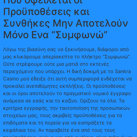
Προϋποθέσεις και
Συνθήκες Μην Αποτελούν
Μόνο Ενα “Συμφωνώ”
Λόγω της βιασύνη σας να ξεκινήσουμε, διάφοροι από
μας κλικάρουμε απερίσκεπτα το πλήκτρο “Συμφωνώ”.
Ούτε στρέφουμε ούτε μια ματιά στο εκτενές
περιεχόμενο που υπάρχει. Η δική δοκιμή με το Sankra
Casino μού έδειξε ότι αυτή συμπεριφορά ενδέχεται να
προκαλεί ανεπιθύμητες εκπλήξεις. Οι προϋποθέσεις
και οι όροι αποτελούν το πραγματικό νομικό έγγραφο
ανάμεσα σε εσάς και το καζίνο. Ορίζουν τα όλα. Τα
κριτήρια εγγραφής, την ταυτοποίηση της προσωπικών
στοιχείων μας, τους ακριβείς προϋποθέσεις για τα
επιδόματα και τη πορεία για να εισπράξετε τα
κεφάλαια του. Αν παραβείτε ένα από τους τους