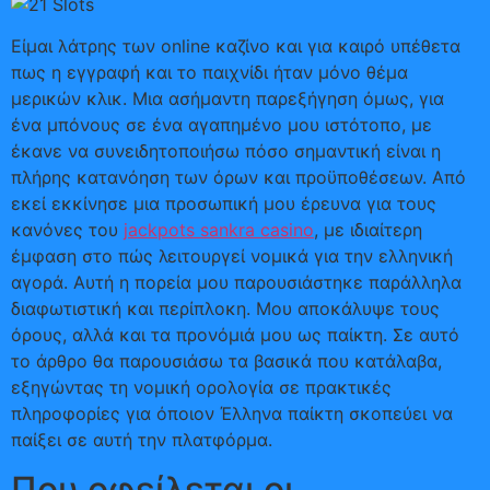
Είμαι λάτρης των online καζίνο και για καιρό υπέθετα
πως η εγγραφή και το παιχνίδι ήταν μόνο θέμα
μερικών κλικ. Μια ασήμαντη παρεξήγηση όμως, για
ένα μπόνους σε ένα αγαπημένο μου ιστότοπο, με
έκανε να συνειδητοποιήσω πόσο σημαντική είναι η
πλήρης κατανόηση των όρων και προϋποθέσεων. Από
εκεί εκκίνησε μια προσωπική μου έρευνα για τους
κανόνες του
jackpots sankra casino
, με ιδιαίτερη
έμφαση στο πώς λειτουργεί νομικά για την ελληνική
αγορά. Αυτή η πορεία μου παρουσιάστηκε παράλληλα
διαφωτιστική και περίπλοκη. Μου αποκάλυψε τους
όρους, αλλά και τα προνόμιά μου ως παίκτη. Σε αυτό
το άρθρο θα παρουσιάσω τα βασικά που κατάλαβα,
εξηγώντας τη νομική ορολογία σε πρακτικές
πληροφορίες για όποιον Έλληνα παίκτη σκοπεύει να
παίξει σε αυτή την πλατφόρμα.
Που οφείλεται οι