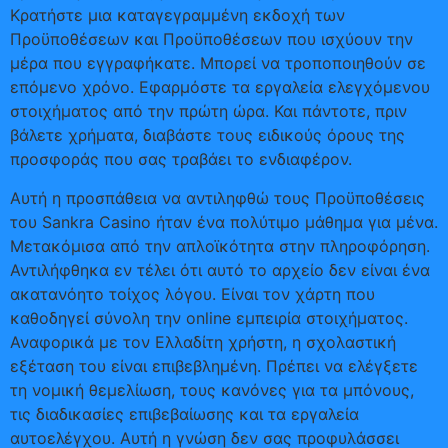
Κρατήστε μια καταγεγραμμένη εκδοχή των
Προϋποθέσεων και Προϋποθέσεων που ισχύουν την
μέρα που εγγραφήκατε. Μπορεί να τροποποιηθούν σε
επόμενο χρόνο. Εφαρμόστε τα εργαλεία ελεγχόμενου
στοιχήματος από την πρώτη ώρα. Και πάντοτε, πριν
βάλετε χρήματα, διαβάστε τους ειδικούς όρους της
προσφοράς που σας τραβάει το ενδιαφέρον.
Αυτή η προσπάθεια να αντιληφθώ τους Προϋποθέσεις
του Sankra Casino ήταν ένα πολύτιμο μάθημα για μένα.
Μετακόμισα από την απλοϊκότητα στην πληροφόρηση.
Αντιλήφθηκα εν τέλει ότι αυτό το αρχείο δεν είναι ένα
ακατανόητο τοίχος λόγου. Είναι τον χάρτη που
καθοδηγεί σύνολη την online εμπειρία στοιχήματος.
Αναφορικά με τον Ελλαδίτη χρήστη, η σχολαστική
εξέταση του είναι επιβεβλημένη. Πρέπει να ελέγξετε
τη νομική θεμελίωση, τους κανόνες για τα μπόνους,
τις διαδικασίες επιβεβαίωσης και τα εργαλεία
αυτοελέγχου. Αυτή η γνώση δεν σας προφυλάσσει