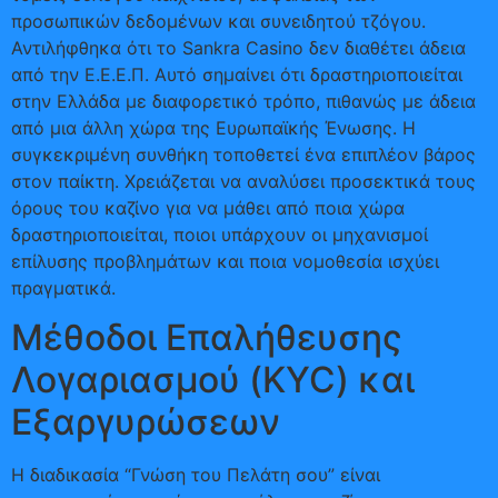
προσωπικών δεδομένων και συνειδητού τζόγου.
Αντιλήφθηκα ότι το Sankra Casino δεν διαθέτει άδεια
από την Ε.Ε.Ε.Π. Αυτό σημαίνει ότι δραστηριοποιείται
στην Ελλάδα με διαφορετικό τρόπο, πιθανώς με άδεια
από μια άλλη χώρα της Ευρωπαϊκής Ένωσης. Η
συγκεκριμένη συνθήκη τοποθετεί ένα επιπλέον βάρος
στον παίκτη. Χρειάζεται να αναλύσει προσεκτικά τους
όρους του καζίνο για να μάθει από ποια χώρα
δραστηριοποιείται, ποιοι υπάρχουν οι μηχανισμοί
επίλυσης προβλημάτων και ποια νομοθεσία ισχύει
πραγματικά.
Μέθοδοι Επαλήθευσης
Λογαριασμού (KYC) και
Εξαργυρώσεων
Η διαδικασία “Γνώση του Πελάτη σου” είναι