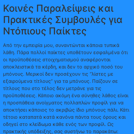
Κοινές Παραλείψεις και
Πρακτικές Συμβουλές για
Ντόπιους Παίκτες
Από την εμπειρία μου, συναντώνται κάποια τυπικά
λάθη. Πάρα πολλοί παίκτες υποθέτουν εσφαλμένα ότι
οι προϋποθέσεις στοιχηματισμού αναφέρονται
αποκλειστικά τα κέρδη, και δεν το αρχικό ποσό του
μπόνους. Μερικοί δεν προσέχουν τις “λίστες με
εξαιρούμενα τίτλους” για τα μπόνους. Παίζουν σε
τίτλους που στο τέλος δεν μετράνε για τις
προϋποθέσεις. Κάποιο ακόμη ένα σύνηθες λάθος είναι
η προσπάθεια ανοίγματος πολλαπλών προφίλ για να
αποκτήσει κάποιος το ακριβώς ίδιο μπόνους πάλι. Κάτι
τέτοιο καταπατά κατά κανόνα πάντα τους όρους και
οδηγεί στο κλείδωμα κάθε ενός των προφίλ. Ως
πρακτικής υπόδειξης, σας συστήνω το παρακάτω: