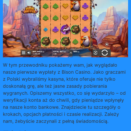
W tym przewodniku pokażemy wam, jak wyglądało
nasze pierwsze wypłaty z Bison Casino. Jako graczami
z Polski wybraliśmy kasyna, które oferuje nie tylko
doskonałą grę, ale też jasne zasady pobierania
wygranych. Opiszemy wszystko, co się wydarzyło – od
weryfikacji konta aż do chwili, gdy pieniądze wpłynęły
na nasze konto bankowe. Znajdziecie tu szczegóły o
krokach, opcjach płatności i czasie realizacji. Zależy
nam, żebyście zaczynali z pełną świadomością.