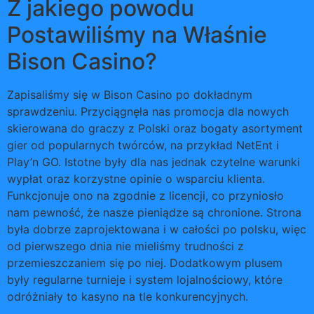
Z jakiego powodu
Postawiliśmy na Właśnie
Bison Casino?
Zapisaliśmy się w Bison Casino po dokładnym
sprawdzeniu. Przyciągnęła nas promocja dla nowych
skierowana do graczy z Polski oraz bogaty asortyment
gier od popularnych twórców, na przykład NetEnt i
Play’n GO. Istotne były dla nas jednak czytelne warunki
wypłat oraz korzystne opinie o wsparciu klienta.
Funkcjonuje ono na zgodnie z licencji, co przyniosło
nam pewność, że nasze pieniądze są chronione. Strona
była dobrze zaprojektowana i w całości po polsku, więc
od pierwszego dnia nie mieliśmy trudności z
przemieszczaniem się po niej. Dodatkowym plusem
były regularne turnieje i system lojalnościowy, które
odróżniały to kasyno na tle konkurencyjnych.