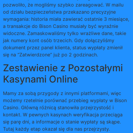
pozwoliło, że mogliśmy szybko zareagować. W mailu
od działu bezpieczeństwa przekazano precyzyjne
wymagania: historia miała zawierać ostatnie 3 miesiące,
a transakcje do Bison Casino musiały być wyraźnie
widoczne. Zamaskowaliśmy tylko wrażliwe dane, takie
jak numery kont osób trzecich. Gdy dołączyliśmy
dokument przez panel klienta, status wypłaty zmienił
się na “Zatwierdzone” już po 2 godzinach.
Zestawienie z Pozostałymi
Kasynami Online
Mamy za sobą przygody z innymi platformami, więc
możemy rzetelnie porównać przebieg wypłaty w Bison
Casino. Główną różnicą stanowiła przejrzystość i
kontakt. W pewnych kasynach weryfikacja przeciąga
się parę dni, a informacje o stanie wypłaty są skąpe.
Tutaj każdy etap okazał się dla nas przejrzysty.