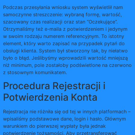
Podczas przesyłania wniosku system wyświetlił nam
samoczynne streszczenie: wybraną formę, wartość,
szacowany czas realizacji oraz stan “Oczekujące”.
Otrzymaliśmy też e-maila z potwierdzeniem i jedynym
w swoim rodzaju numerem referencyjnym. To istotny
element, który warto zapisać na przypadek pytań do
obsługi klienta. System był stworzony tak, by niełatwo
było o błąd. Jeślibyśmy wprowadzili wartość mniejszą
niż minimum, pole zostałoby podświetlone na czerwono
z stosownym komunikatem.
Procedura Rejestracji i
Potwierdzenia Konta
Rejestracja nie różniła się od tej w innych platformach –
wpisaliśmy podstawowe dane, login i hasło. Głównym
warunkiem do pierwszej wypłaty była jednak
potwierdzenie tożsamości. Aby przetransferować