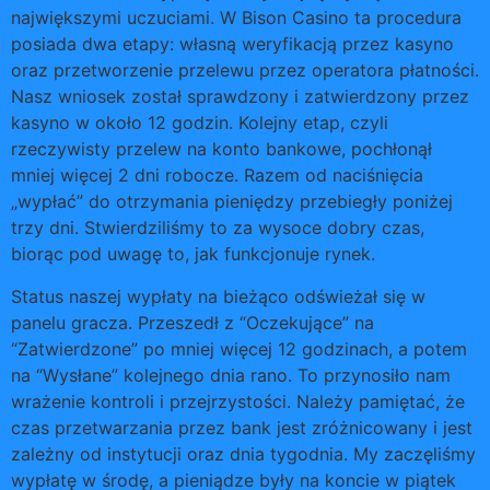
największymi uczuciami. W Bison Casino ta procedura
posiada dwa etapy: własną weryfikacją przez kasyno
oraz przetworzenie przelewu przez operatora płatności.
Nasz wniosek został sprawdzony i zatwierdzony przez
kasyno w około 12 godzin. Kolejny etap, czyli
rzeczywisty przelew na konto bankowe, pochłonął
mniej więcej 2 dni robocze. Razem od naciśnięcia
„wypłać” do otrzymania pieniędzy przebiegły poniżej
trzy dni. Stwierdziliśmy to za wysoce dobry czas,
biorąc pod uwagę to, jak funkcjonuje rynek.
Status naszej wypłaty na bieżąco odświeżał się w
panelu gracza. Przeszedł z “Oczekujące” na
“Zatwierdzone” po mniej więcej 12 godzinach, a potem
na “Wysłane” kolejnego dnia rano. To przynosiło nam
wrażenie kontroli i przejrzystości. Należy pamiętać, że
czas przetwarzania przez bank jest zróżnicowany i jest
zależny od instytucji oraz dnia tygodnia. My zaczęliśmy
wypłatę w środę, a pieniądze były na koncie w piątek