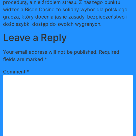
procedurą, a nie źródłem stresu. Z naszego punktu
widzenia Bison Casino to solidny wybór dla polskiego
gracza, który docenia jasne zasady, bezpieczeństwo i
dość szybki dostęp do swoich wygranych.
Leave a Reply
Your email address will not be published.
Required
fields are marked
*
Comment
*