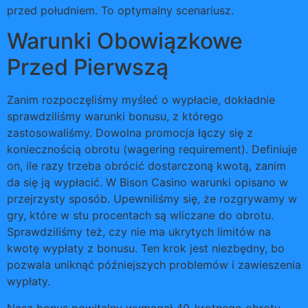
przed południem. To optymalny scenariusz.
Warunki Obowiązkowe
Przed Pierwszą
Zanim rozpoczęliśmy myśleć o wypłacie, dokładnie
sprawdziliśmy warunki bonusu, z którego
zastosowaliśmy. Dowolna promocja łączy się z
koniecznością obrotu (wagering requirement). Definiuje
on, ile razy trzeba obrócić dostarczoną kwotą, zanim
da się ją wypłacić. W Bison Casino warunki opisano w
przejrzysty sposób. Upewniliśmy się, że rozgrywamy w
gry, które w stu procentach są wliczane do obrotu.
Sprawdziliśmy też, czy nie ma ukrytych limitów na
kwotę wypłaty z bonusu. Ten krok jest niezbędny, bo
pozwala uniknąć późniejszych problemów i zawieszenia
wypłaty.
Nasz bonus powitalny wymagał 40-krotnego obrotu