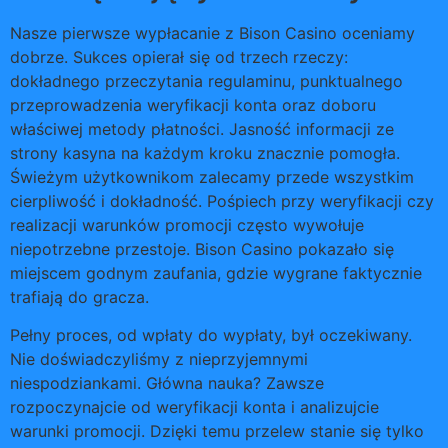
Nasze pierwsze wypłacanie z Bison Casino oceniamy
dobrze. Sukces opierał się od trzech rzeczy:
dokładnego przeczytania regulaminu, punktualnego
przeprowadzenia weryfikacji konta oraz doboru
właściwej metody płatności. Jasność informacji ze
strony kasyna na każdym kroku znacznie pomogła.
Świeżym użytkownikom zalecamy przede wszystkim
cierpliwość i dokładność. Pośpiech przy weryfikacji czy
realizacji warunków promocji często wywołuje
niepotrzebne przestoje. Bison Casino pokazało się
miejscem godnym zaufania, gdzie wygrane faktycznie
trafiają do gracza.
Pełny proces, od wpłaty do wypłaty, był oczekiwany.
Nie doświadczyliśmy z nieprzyjemnymi
niespodziankami. Główna nauka? Zawsze
rozpoczynajcie od weryfikacji konta i analizujcie
warunki promocji. Dzięki temu przelew stanie się tylko