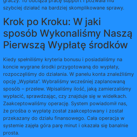
graczy. To odciąża pracę support i pozwala mu
szybciej działać na bardziej skomplikowane sprawy.
Krok po Kroku: W jaki
sposób Wykonaliśmy Naszą
Pierwszą Wypłatę środków
Kiedy spełniliśmy kryteria bonusu i posiadaliśmy na
koncie wygrane środki przygotowaną do wypłaty,
rozpoczęliśmy do działania. W panelu konta znaleźliśmy
opcję „Wypłata”. Wybraliśmy wcześniej zaplanowaną
sposób – przelew. Wpisaliśmy ilość, jaką zamierzaliśmy
wypłacić, sprawdzając, czy znajduje się w widełkach.
Zaakceptowaliśmy operację. System powiadomił nas,
że prośba o wypłatę został zaakceptowany i został
przekazany do działu finansowego. Cała operacja w
systemie zajęła góra parę minut i okazała się banalnie
prosta.