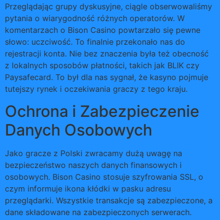
Przeglądając grupy dyskusyjne, ciągle obserwowaliśmy
pytania o wiarygodność różnych operatorów. W
komentarzach o Bison Casino powtarzało się pewne
słowo: uczciwość. To finalnie przekonało nas do
rejestracji konta. Nie bez znaczenia była też obecność
z lokalnych sposobów płatności, takich jak BLIK czy
Paysafecard. To był dla nas sygnał, że kasyno pojmuje
tutejszy rynek i oczekiwania graczy z tego kraju.
Ochrona i Zabezpieczenie
Danych Osobowych
Jako gracze z Polski zwracamy dużą uwagę na
bezpieczeństwo naszych danych finansowych i
osobowych. Bison Casino stosuje szyfrowania SSL, o
czym informuje ikona kłódki w pasku adresu
przeglądarki. Wszystkie transakcje są zabezpieczone, a
dane składowane na zabezpieczonych serwerach.