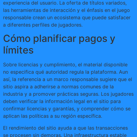
experiencia del usuario. La oferta de títulos variados,
las herramientas de interacción y el énfasis en el juego
responsable crean un ecosistema que puede satisfacer
a diferentes perfiles de jugadores.
Cómo planificar pagos y
límites
Sobre licencias y cumplimiento, el material disponible
no especifica qué autoridad regula la plataforma. Aun
así, la referencia a un marco responsable sugiere que el
sitio aspira a adherirse a normas comunes de la
industria y a promover prácticas seguras. Los jugadores
deben verificar la información legal en el sitio para
confirmar licencias y garantías, y comprender cómo se
aplican las políticas a su región específica.
El rendimiento del sitio ayuda a que las transacciones
se procesen sin demoras. Una infraestructura estable