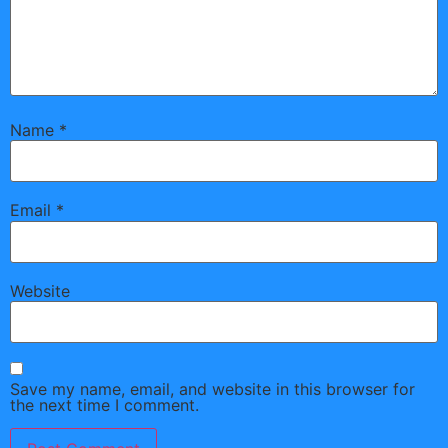
Name
*
Email
*
Website
Save my name, email, and website in this browser for
the next time I comment.