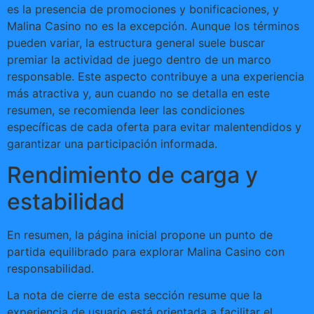
es la presencia de promociones y bonificaciones, y
Malina Casino no es la excepción. Aunque los términos
pueden variar, la estructura general suele buscar
premiar la actividad de juego dentro de un marco
responsable. Este aspecto contribuye a una experiencia
más atractiva y, aun cuando no se detalla en este
resumen, se recomienda leer las condiciones
específicas de cada oferta para evitar malentendidos y
garantizar una participación informada.
Rendimiento de carga y
estabilidad
En resumen, la página inicial propone un punto de
partida equilibrado para explorar Malina Casino con
responsabilidad.
La nota de cierre de esta sección resume que la
experiencia de usuario está orientada a facilitar el