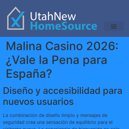
Malina Casino 2026:
¿Vale la Pena para
España?
Diseño y accesibilidad para
nuevos usuarios
La combinación de diseño limpio y mensajes de
seguridad crea una sensación de equilibrio para el
visitante nuevo. La experiencia de bienvenida no solo