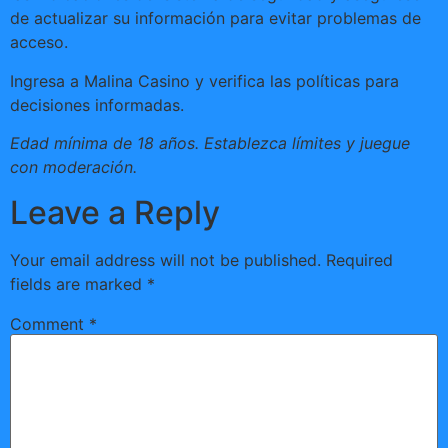
de actualizar su información para evitar problemas de
acceso.
Ingresa a Malina Casino y verifica las políticas para
decisiones informadas.
Edad mínima de 18 años. Establezca límites y juegue
con moderación.
Leave a Reply
Your email address will not be published.
Required
fields are marked
*
Comment
*