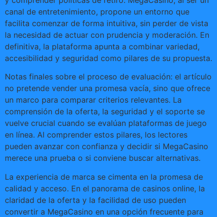
canal de entretenimiento, propone un entorno que
facilita comenzar de forma intuitiva, sin perder de vista
la necesidad de actuar con prudencia y moderación. En
definitiva, la plataforma apunta a combinar variedad,
accesibilidad y seguridad como pilares de su propuesta.
Notas finales sobre el proceso de evaluación: el artículo
no pretende vender una promesa vacía, sino que ofrece
un marco para comparar criterios relevantes. La
comprensión de la oferta, la seguridad y el soporte se
vuelve crucial cuando se evalúan plataformas de juego
en línea. Al comprender estos pilares, los lectores
pueden avanzar con confianza y decidir si MegaCasino
merece una prueba o si conviene buscar alternativas.
La experiencia de marca se cimenta en la promesa de
calidad y acceso. En el panorama de casinos online, la
claridad de la oferta y la facilidad de uso pueden
convertir a MegaCasino en una opción frecuente para