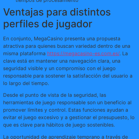
tiempos de procesamiento
Ventajas para distintos
perfiles de jugador
En conjunto, MegaCasino presenta una propuesta
atractiva para quienes buscan variedad dentro de una
misma plataforma
https://megacasino-es.com.es/
. La
clave está en mantener una navegación clara, una
seguridad visible y un compromiso con el juego
responsable para sostener la satisfacción del usuario a
lo largo del tiempo.
Desde el punto de vista de la seguridad, las
herramientas de juego responsable son un beneficio al
promover límites y control. Estas funciones ayudan a
evitar el juego excesivo y a gestionar el presupuesto, lo
que es clave para hábitos de juego sostenibles.
La oportunidad de aprendizaje temprano a través de