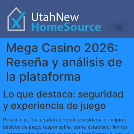
Mega Casino 2026:
Reseña y análisis de
la plataforma
Lo que destaca: seguridad
y experiencia de juego
Para iniciar, los jugadores deben considerar principios
básicos de juego responsable, como establecer límites
y comprender políticas de retiro. MegaCasino, al ser un