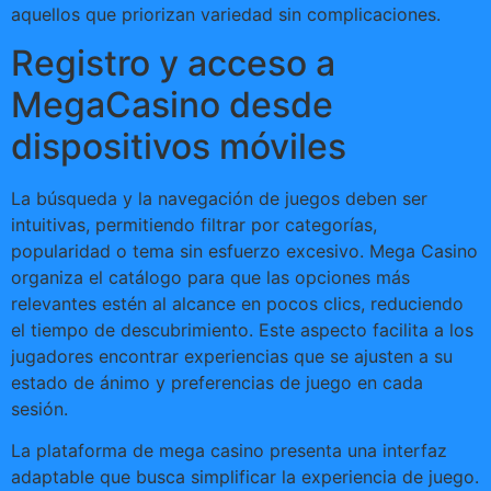
aquellos que priorizan variedad sin complicaciones.
Registro y acceso a
MegaCasino desde
dispositivos móviles
La búsqueda y la navegación de juegos deben ser
intuitivas, permitiendo filtrar por categorías,
popularidad o tema sin esfuerzo excesivo. Mega Casino
organiza el catálogo para que las opciones más
relevantes estén al alcance en pocos clics, reduciendo
el tiempo de descubrimiento. Este aspecto facilita a los
jugadores encontrar experiencias que se ajusten a su
estado de ánimo y preferencias de juego en cada
sesión.
La plataforma de mega casino presenta una interfaz
adaptable que busca simplificar la experiencia de juego.