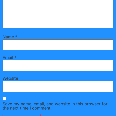
Name
*
Email
*
Website
Save my name, email, and website in this browser for
the next time I comment.