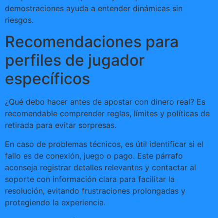
demostraciones ayuda a entender dinámicas sin
riesgos.
Recomendaciones para
perfiles de jugador
específicos
¿Qué debo hacer antes de apostar con dinero real? Es
recomendable comprender reglas, límites y políticas de
retirada para evitar sorpresas.
En caso de problemas técnicos, es útil identificar si el
fallo es de conexión, juego o pago. Este párrafo
aconseja registrar detalles relevantes y contactar al
soporte con información clara para facilitar la
resolución, evitando frustraciones prolongadas y
protegiendo la experiencia.