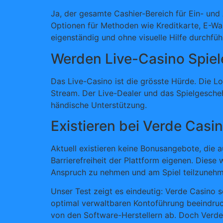
Ja, der gesamte Cashier-Bereich für Ein- und
Optionen für Methoden wie Kreditkarte, E-Wal
eigenständig und ohne visuelle Hilfe durchfü
Werden Live-Casino Spiel
Das Live-Casino ist die grösste Hürde. Die L
Stream. Der Live-Dealer und das Spielgescheh
händische Unterstützung.
Existieren bei Verde Cas
Aktuell existieren keine Bonusangebote, die au
Barrierefreiheit der Plattform eigenen. Diese
Anspruch zu nehmen und am Spiel teilzunehm
Unser Test zeigt es eindeutig: Verde Casino s
optimal verwaltbaren Kontoführung beeindruck
von den Software-Herstellern ab. Doch Verde 