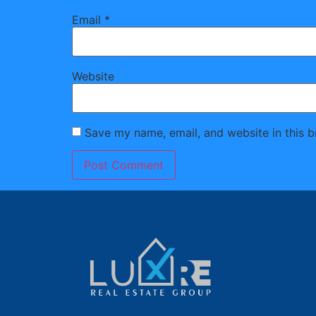
Email
*
Website
Save my name, email, and website in this b