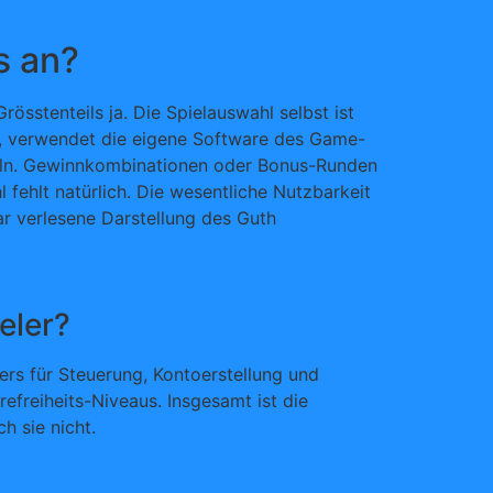
s an?
rösstenteils ja. Die Spielauswahl selbst ist
lot, verwendet die eigene Software des Game-
regeln. Gewinnkombinationen oder Bonus-Runden
 fehlt natürlich. Die wesentliche Nutzbarkeit
ar verlesene Darstellung des Guth
eler?
ers für Steuerung, Kontoerstellung und
freiheits-Niveaus. Insgesamt ist die
h sie nicht.