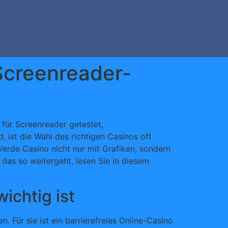
 Screenreader-
t für Screenreader getestet,
d, ist die Wahl des richtigen Casinos oft
Verde Casino nicht nur mit Grafiken, sondern
 das so weitergeht, lesen Sie in diesem
ichtig ist
 Für sie ist ein barrierefreies Online-Casino