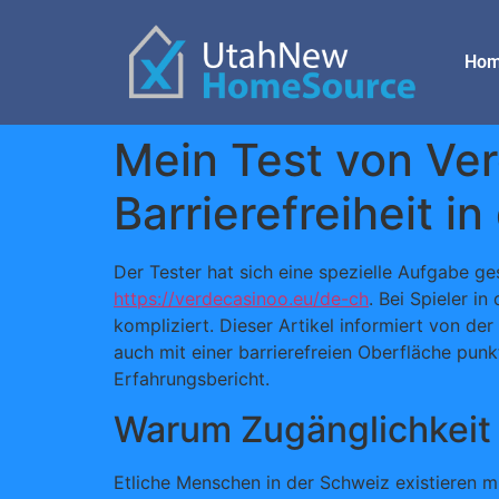
Ho
Mein Test von Ver
Barrierefreiheit i
Der Tester hat sich eine spezielle Aufgabe ges
https://verdecasinoo.eu/de-ch
. Bei Spieler i
kompliziert. Dieser Artikel informiert von de
auch mit einer barrierefreien Oberfläche punk
Erfahrungsbericht.
Warum Zugänglichkeit i
Etliche Menschen in der Schweiz existieren mi