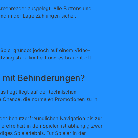
creenreader ausgelegt. Alle Buttons und
nd in der Lage Zahlungen sicher,
 Spiel gründet jedoch auf einem Video-
zung stark limitiert und es braucht oft
r mit Behinderungen?
us liegt liegt auf der technischen
lbe Chance, die normalen Promotionen zu in
 der benutzerfreundlichen Navigation bis zur
erefreiheit in den Spielen ist abhängig zwar
ges Spielerlebnis. Für Spieler in der