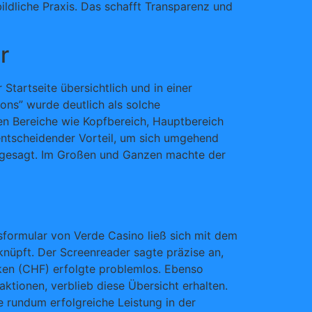
bildliche Praxis. Das schafft Transparenz und
r
Startseite übersichtlich und in einer
ions” wurde deutlich als solche
 Bereiche wie Kopfbereich, Hauptbereich
 entscheidender Vorteil, um sich umgehend
angesagt. Im Großen und Ganzen machte der
n
ngsformular von Verde Casino ließ sich mit dem
nüpft. Der Screenreader sagte präzise an,
ken (CHF) erfolgte problemlos. Ebenso
ktionen, verblieb diese Übersicht erhalten.
e rundum erfolgreiche Leistung in der