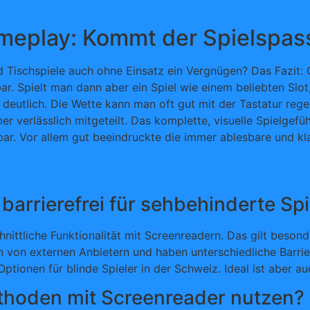
meplay: Kommt der Spielspas
nd Tischspiele auch ohne Einsatz ein Vergnügen? Das Fazit: G
dbar. Spielt man dann aber ein Spiel wie einem beliebten S
heit deutlich. Die Wette kann man oft gut mit der Tastatur 
erlässlich mitgeteilt. Das komplette, visuelle Spielgefühl
gbar. Vor allem gut beeindruckte die immer ablesbare und kl
barrierefrei für sehbehinderte Spi
nittliche Funktionalität mit Screenreadern. Das gilt besond
von externen Anbietern und haben unterschiedliche Barriere
tionen für blinde Spieler in der Schweiz. Ideal ist aber auc
thoden mit Screenreader nutzen?