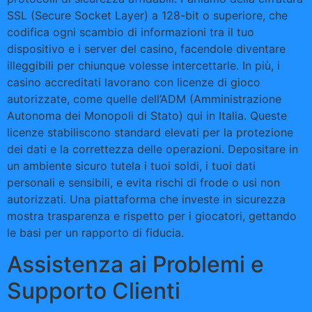
SSL (Secure Socket Layer) a 128-bit o superiore, che
codifica ogni scambio di informazioni tra il tuo
dispositivo e i server del casino, facendole diventare
illeggibili per chiunque volesse intercettarle. In più, i
casino accreditati lavorano con licenze di gioco
autorizzate, come quelle dell’ADM (Amministrazione
Autonoma dei Monopoli di Stato) qui in Italia. Queste
licenze stabiliscono standard elevati per la protezione
dei dati e la correttezza delle operazioni. Depositare in
un ambiente sicuro tutela i tuoi soldi, i tuoi dati
personali e sensibili, e evita rischi di frode o usi non
autorizzati. Una piattaforma che investe in sicurezza
mostra trasparenza e rispetto per i giocatori, gettando
le basi per un rapporto di fiducia.
Assistenza ai Problemi e
Supporto Clienti