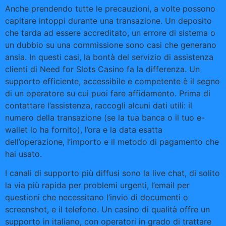
Anche prendendo tutte le precauzioni, a volte possono
capitare intoppi durante una transazione. Un deposito
che tarda ad essere accreditato, un errore di sistema o
un dubbio su una commissione sono casi che generano
ansia. In questi casi, la bontà del servizio di assistenza
clienti di Need for Slots Casino fa la differenza. Un
supporto efficiente, accessibile e competente è il segno
di un operatore su cui puoi fare affidamento. Prima di
contattare l’assistenza, raccogli alcuni dati utili: il
numero della transazione (se la tua banca o il tuo e-
wallet lo ha fornito), l’ora e la data esatta
dell’operazione, l’importo e il metodo di pagamento che
hai usato.
I canali di supporto più diffusi sono la live chat, di solito
la via più rapida per problemi urgenti, l’email per
questioni che necessitano l’invio di documenti o
screenshot, e il telefono. Un casino di qualità offre un
supporto in italiano, con operatori in grado di trattare