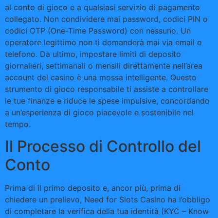
al conto di gioco e a qualsiasi servizio di pagamento
collegato. Non condividere mai password, codici PIN o
codici OTP (One-Time Password) con nessuno. Un
operatore legittimo non ti domanderà mai via email o
telefono. Da ultimo, impostare limiti di deposito
giornalieri, settimanali o mensili direttamente nell’area
account del casino è una mossa intelligente. Questo
strumento di gioco responsabile ti assiste a controllare
le tue finanze e riduce le spese impulsive, concordando
a un’esperienza di gioco piacevole e sostenibile nel
tempo.
Il Processo di Controllo del
Conto
Prima di il primo deposito e, ancor più, prima di
chiedere un prelievo, Need for Slots Casino ha l’obbligo
di completare la verifica della tua identità (KYC – Know