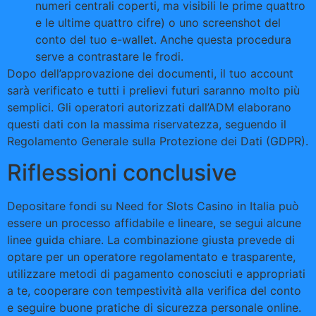
numeri centrali coperti, ma visibili le prime quattro
e le ultime quattro cifre) o uno screenshot del
conto del tuo e-wallet. Anche questa procedura
serve a contrastare le frodi.
Dopo dell’approvazione dei documenti, il tuo account
sarà verificato e tutti i prelievi futuri saranno molto più
semplici. Gli operatori autorizzati dall’ADM elaborano
questi dati con la massima riservatezza, seguendo il
Regolamento Generale sulla Protezione dei Dati (GDPR).
Riflessioni conclusive
Depositare fondi su Need for Slots Casino in Italia può
essere un processo affidabile e lineare, se segui alcune
linee guida chiare. La combinazione giusta prevede di
optare per un operatore regolamentato e trasparente,
utilizzare metodi di pagamento conosciuti e appropriati
a te, cooperare con tempestività alla verifica del conto
e seguire buone pratiche di sicurezza personale online.