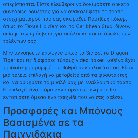
απερίσπαστα. Είστε ελεύθεροι να δοκιμάσετε αρκετά
συνεδρίες ρουλέτας για να ανακαλύψετε το τρόπο
στοιχηματισμού που σας εκφράζει. Παρτίδες πόκερ,
όπως το Texas Hold’em και το Caribbean Stud, δίνουν
επίσης την πρόσβαση για απόλαυση και απόδειξη των
ταλέντων σας.
Μην αγνοήσετε επιλογές όπως το Sic Bo, το Dragon
Tiger και τις διάφορες τύπους video poker. Καθένα έχει
τη ιδιαίτερη ομορφιά και βαθμό πολυπλοκότητας. Είναι
μια τέλεια επιλογή να μεταβείτε από τα φρουτάκτες
και να ασκήσετε το μυαλό σας με εναλλακτικό τρόπο.
Η επιλογή είναι πάρα καλά οργανωμένη που θα
εντοπίσετε άμεσα ένα παιχνίδι που να σας αρέσει.
Προσφορές και Μπόνους
Βασισμένα σε τα
Παιχνιδάκια