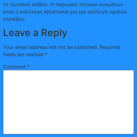
το ζωντανό καζίνο. Η παρουσία τέτοιων ονομάτων
είναι η καλύτερη προστασία για μια συλλογή υψηλού
επιπέδου.
Leave a Reply
Your email address will not be published.
Required
fields are marked
*
Comment
*