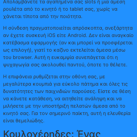
Απολαμβάνετε τα αγαπημένα σας slots ή μια άμεση
ρουλέτα από το κινητό ή το tablet σας, χωρίς να
χάνεται τίποτα από την ποιότητα.
Η σύνδεση πραγματοποιείται απρόσκοπτα, ανεξάρτητα
αν έχετε συσκευή iOS είτε Android. Δεν είναι αναγκαίο
κατέβασμα εφαρμογής (αν και μπορεί να προσφέρεται
ως επιλογή), γιατί το καζίνο εκτελείται άμεσα μέσω
του browser. Αυτή η ευκαμψία συνεπάγεται ότι η
ψυχαγωγία σας ακολουθεί παντού, όποτε το θέλετε.
Η επιφάνεια ρυθμίζεται στην οθόνη σας, με
μεγαλύτερα κουμπιά για εύκολο πάτημα και όλες τις
δυνατότητες των παιχνιδιών παρούσες. Είστε σε θέση
να κάνετε κατάθεση, να αιτηθείτε ανάληψη και να
μιλήσετε με την υποστήριξη πελατών άμεσα από το
κινητό σας. Για τον σημερινό παίκτη, αυτή η ελευθερία
είναι θεμελιώδης.
Κουλοχέρηδες: Ένας