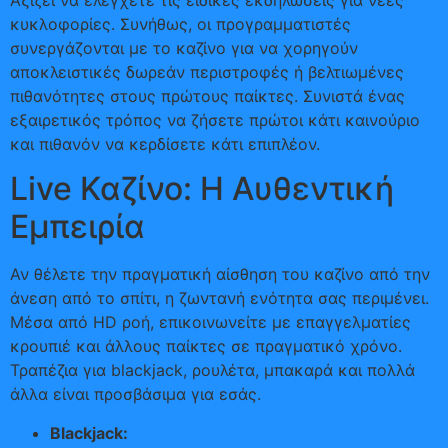
Αξίζει να ελέγχετε τις ειδικές εκδηλώσεις για νέες
κυκλοφορίες. Συνήθως, οι προγραμματιστές
συνεργάζονται με το καζίνο για να χορηγούν
αποκλειστικές δωρεάν περιστροφές ή βελτιωμένες
πιθανότητες στους πρώτους παίκτες. Συνιστά ένας
εξαιρετικός τρόπος να ζήσετε πρώτοι κάτι καινούριο
και πιθανόν να κερδίσετε κάτι επιπλέον.
Live Καζίνο: Η Αυθεντική
Εμπειρία
Αν θέλετε την πραγματική αίσθηση του καζίνο από την
άνεση από το σπίτι, η ζωντανή ενότητα σας περιμένει.
Μέσα από HD ροή, επικοινωνείτε με επαγγελματίες
κρουπιέ και άλλους παίκτες σε πραγματικό χρόνο.
Τραπέζια για blackjack, ρουλέτα, μπακαρά και πολλά
άλλα είναι προσβάσιμα για εσάς.
Blackjack: