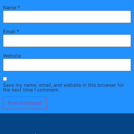
Name
*
Email
*
Website
Save my name, email, and website in this browser for
the next time I comment.