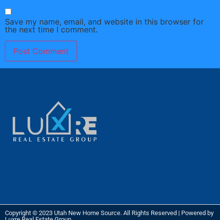
Save my name, email, and website in this browser for
the next time I comment.
Copyright © 2023 Utah New Home Source. All Rights Reserved | Powered by
Luxre Real Estate Group