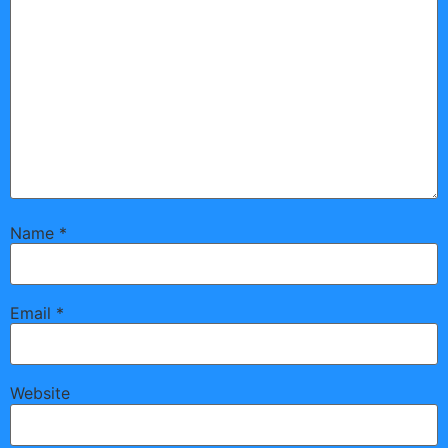
Name
*
Email
*
Website