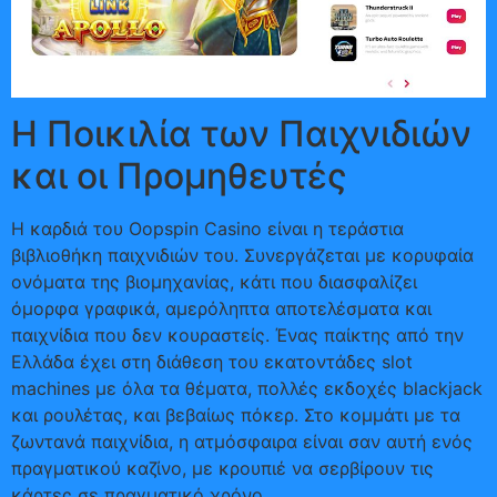
Η Ποικιλία των Παιχνιδιών
και οι Προμηθευτές
Η καρδιά του Oopspin Casino είναι η τεράστια
βιβλιοθήκη παιχνιδιών του. Συνεργάζεται με κορυφαία
ονόματα της βιομηχανίας, κάτι που διασφαλίζει
όμορφα γραφικά, αμερόληπτα αποτελέσματα και
παιχνίδια που δεν κουραστείς. Ένας παίκτης από την
Ελλάδα έχει στη διάθεση του εκατοντάδες slot
machines με όλα τα θέματα, πολλές εκδοχές blackjack
και ρουλέτας, και βεβαίως πόκερ. Στο κομμάτι με τα
ζωντανά παιχνίδια, η ατμόσφαιρα είναι σαν αυτή ενός
πραγματικού καζίνο, με κρουπιέ να σερβίρουν τις
κάρτες σε πραγματικό χρόνο.