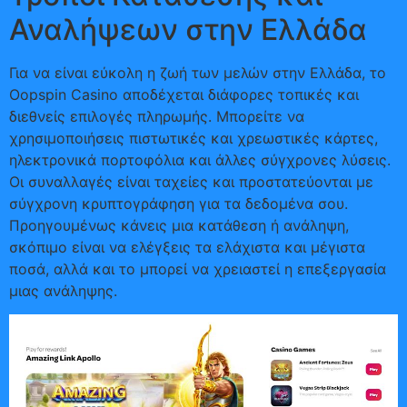
Αναλήψεων στην Ελλάδα
Για να είναι εύκολη η ζωή των μελών στην Ελλάδα, το
Oopspin Casino αποδέχεται διάφορες τοπικές και
διεθνείς επιλογές πληρωμής. Μπορείτε να
χρησιμοποιήσεις πιστωτικές και χρεωστικές κάρτες,
ηλεκτρονικά πορτοφόλια και άλλες σύγχρονες λύσεις.
Οι συναλλαγές είναι ταχείες και προστατεύονται με
σύγχρονη κρυπτογράφηση για τα δεδομένα σου.
Προηγουμένως κάνεις μια κατάθεση ή ανάληψη,
σκόπιμο είναι να ελέγξεις τα ελάχιστα και μέγιστα
ποσά, αλλά και το μπορεί να χρειαστεί η επεξεργασία
μιας ανάληψης.