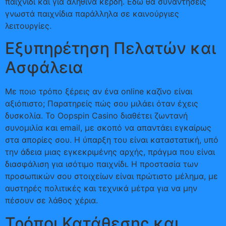
παιχνίδι και για αληθινά κέρδη. Εδώ θα συναντήσεις
γνωστά παιχνίδια παράλληλα σε καινούργιες
λειτουργίες.
Εξυπηρέτηση Πελατών και
Ασφάλεια
Με ποιο τρόπο ξέρεις αν ένα online καζίνο είναι
αξιόπιστο; Παρατηρείς πώς σου μιλάει όταν έχεις
δυσκολία. Το Oopspin Casino διαθέτει ζωντανή
συνομιλία και email, με σκοπό να απαντάει εγκαίρως
στα απορίες σου. Η ύπαρξη του είναι καταστατική, υπό
την άδεια μιας εγκεκριμένης αρχής, πράγμα που είναι
διασφάλιση για ισότιμο παιχνίδι. Η προστασία των
προσωπικών σου στοιχείων είναι πρώτιστο μέλημα, με
αυστηρές πολιτικές και τεχνικά μέτρα για να μην
πέσουν σε λάθος χέρια.
Τρόποι Κατάθεσης και