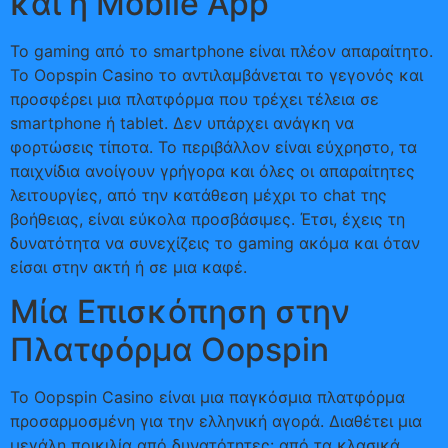
και η Mobile App
Το gaming από το smartphone είναι πλέον απαραίτητο.
Το Oopspin Casino το αντιλαμβάνεται το γεγονός και
προσφέρει μια πλατφόρμα που τρέχει τέλεια σε
smartphone ή tablet. Δεν υπάρχει ανάγκη να
φορτώσεις τίποτα. Το περιβάλλον είναι εύχρηστο, τα
παιχνίδια ανοίγουν γρήγορα και όλες οι απαραίτητες
λειτουργίες, από την κατάθεση μέχρι το chat της
βοήθειας, είναι εύκολα προσβάσιμες. Έτσι, έχεις τη
δυνατότητα να συνεχίζεις το gaming ακόμα και όταν
είσαι στην ακτή ή σε μια καφέ.
Μία Επισκόπηση στην
Πλατφόρμα Oopspin
Το Oopspin Casino είναι μια παγκόσμια πλατφόρμα
προσαρμοσμένη για την ελληνική αγορά. Διαθέτει μια
μεγάλη ποικιλία από δυνατότητες: από τα κλασικά