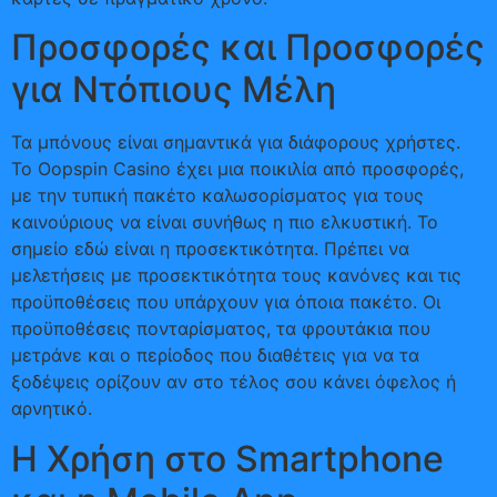
Προσφορές και Προσφορές
για Ντόπιους Μέλη
Τα μπόνους είναι σημαντικά για διάφορους χρήστες.
Το Oopspin Casino έχει μια ποικιλία από προσφορές,
με την τυπική πακέτο καλωσορίσματος για τους
καινούριους να είναι συνήθως η πιο ελκυστική. Το
σημείο εδώ είναι η προσεκτικότητα. Πρέπει να
μελετήσεις με προσεκτικότητα τους κανόνες και τις
προϋποθέσεις που υπάρχουν για όποια πακέτο. Οι
προϋποθέσεις πονταρίσματος, τα φρουτάκια που
μετράνε και ο περίοδος που διαθέτεις για να τα
ξοδέψεις ορίζουν αν στο τέλος σου κάνει όφελος ή
αρνητικό.
Η Χρήση στο Smartphone