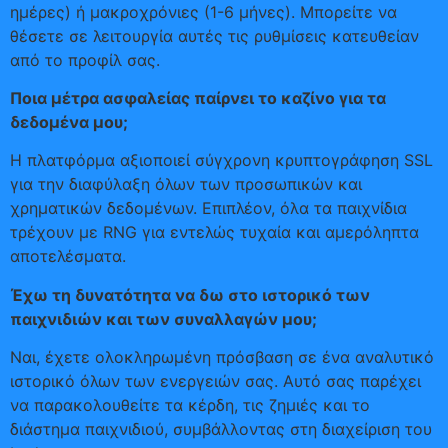
ημέρες) ή μακροχρόνιες (1-6 μήνες). Μπορείτε να
θέσετε σε λειτουργία αυτές τις ρυθμίσεις κατευθείαν
από το προφίλ σας.
Ποια μέτρα ασφαλείας παίρνει το καζίνο για τα
δεδομένα μου;
Η πλατφόρμα αξιοποιεί σύγχρονη κρυπτογράφηση SSL
για την διαφύλαξη όλων των προσωπικών και
χρηματικών δεδομένων. Επιπλέον, όλα τα παιχνίδια
τρέχουν με RNG για εντελώς τυχαία και αμερόληπτα
αποτελέσματα.
Έχω τη δυνατότητα να δω στο ιστορικό των
παιχνιδιών και των συναλλαγών μου;
Ναι, έχετε ολοκληρωμένη πρόσβαση σε ένα αναλυτικό
ιστορικό όλων των ενεργειών σας. Αυτό σας παρέχει
να παρακολουθείτε τα κέρδη, τις ζημιές και το
διάστημα παιχνιδιού, συμβάλλοντας στη διαχείριση του