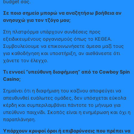
budget σας.
Σε ποιο σημείο μπορώ να αναζητήσω βοήθεια αν
ανησυχώ για τον τζόγο μου;
Στη πλατφόρμα υπάρχουν συνδέσεις προς
εξειδικευμένους οργανισμούς όπως το ΚΕΘΕΑ.
Συμβουλεύουμε να επικοινωνήσετε άμεσα μαζί τους
για καθοδήγηση και υποστήριξη, αν αισθάνεστε ότι
χάνετε τον έλεγχο.
Τι εννοεί “υπεύθυνη διαφήμιση” από το Cowboy Spin
Casino;
Σημαίνει ότι η διαφήμιση του καζίνου αποφεύγει να
απευθυνθεί ευάλωτες ομάδες, δεν υπόσχεται εύκολα
κέρδη και συμπεριλαμβάνει πάντοτε το μήνυμα για
υπεύθυνο παιχνίδι. Σκοπός είναι η ενημέρωση και όχι η
παραπλάνηση.
Υπάρχουν κρυφοί όροι ή επιβαρύνσεις που πρέπει να