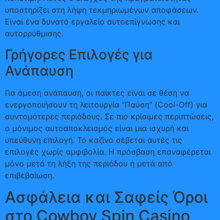
υποστηρίζει στη λήψη τεκμηριωμένων αποφάσεων.
Είναι ένα δυνατό εργαλείο αυτοεπίγνωσης και
αυτορρύθμισης.
Γρήγορες Επιλογές για
Ανάπαυση
Για άμεση ανάπαυση, οι παίκτες είναι σε θέση να
ενεργοποιήσουν τη λειτουργία “Παύση” (Cool-Off) για
συντομότερες περιόδους. Σε πιο κρίσιμες περιπτώσεις,
ο μόνιμος αυτοαποκλεισμός είναι μια ισχυρή και
υπεύθυνη επιλογή. Το καζίνο σέβεται αυτές τις
επιλογές χωρίς αμφιβολία. Η πρόσβαση επαναφέρεται
μόνο μετά τη λήξη της περιόδου ή μετά από
επιβεβαίωση.
Ασφάλεια και Σαφείς Όροι
στο Cowboy Spin Casino