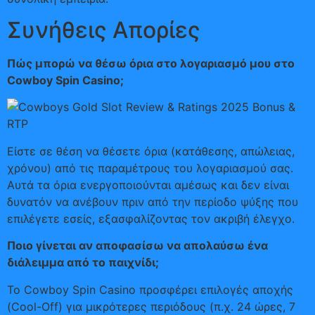
Συνήθεις Απορίες
Πώς μπορώ να θέσω όρια στο λογαριασμό μου στο
Cowboy Spin Casino;
Είστε σε θέση να θέσετε όρια (κατάθεσης, απώλειας,
χρόνου) από τις παραμέτρους του λογαριασμού σας.
Αυτά τα όρια ενεργοποιούνται αμέσως και δεν είναι
δυνατόν να ανέβουν πριν από την περίοδο ψύξης που
επιλέγετε εσείς, εξασφαλίζοντας τον ακριβή έλεγχο.
Ποιο γίνεται αν αποφασίσω να απολαύσω ένα
διάλειμμα από το παιχνίδι;
Το Cowboy Spin Casino προσφέρει επιλογές αποχής
(Cool-Off) για μικρότερες περιόδους (π.χ. 24 ώρες, 7