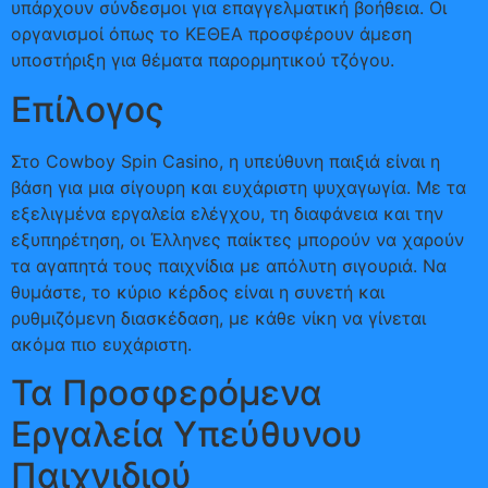
υπάρχουν σύνδεσμοι για επαγγελματική βοήθεια. Οι
οργανισμοί όπως το ΚΕΘΕΑ προσφέρουν άμεση
υποστήριξη για θέματα παρορμητικού τζόγου.
Επίλογος
Στο Cowboy Spin Casino, η υπεύθυνη παιξιά είναι η
βάση για μια σίγουρη και ευχάριστη ψυχαγωγία. Με τα
εξελιγμένα εργαλεία ελέγχου, τη διαφάνεια και την
εξυπηρέτηση, οι Έλληνες παίκτες μπορούν να χαρούν
τα αγαπητά τους παιχνίδια με απόλυτη σιγουριά. Να
θυμάστε, το κύριο κέρδος είναι η συνετή και
ρυθμιζόμενη διασκέδαση, με κάθε νίκη να γίνεται
ακόμα πιο ευχάριστη.
Τα Προσφερόμενα
Εργαλεία Υπεύθυνου
Παιχνιδιού