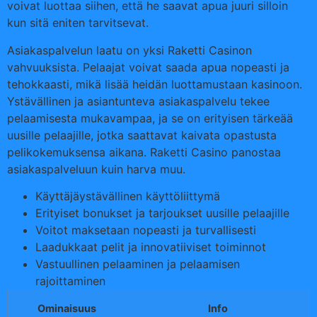
voivat luottaa siihen, että he saavat apua juuri silloin
kun sitä eniten tarvitsevat.
Asiakaspalvelun laatu on yksi Raketti Casinon
vahvuuksista. Pelaajat voivat saada apua nopeasti ja
tehokkaasti, mikä lisää heidän luottamustaan kasinoon.
Ystävällinen ja asiantunteva asiakaspalvelu tekee
pelaamisesta mukavampaa, ja se on erityisen tärkeää
uusille pelaajille, jotka saattavat kaivata opastusta
pelikokemuksensa aikana. Raketti Casino panostaa
asiakaspalveluun kuin harva muu.
Käyttäjäystävällinen käyttöliittymä
Erityiset bonukset ja tarjoukset uusille pelaajille
Voitot maksetaan nopeasti ja turvallisesti
Laadukkaat pelit ja innovatiiviset toiminnot
Vastuullinen pelaaminen ja pelaamisen
rajoittaminen
Ominaisuus
Info