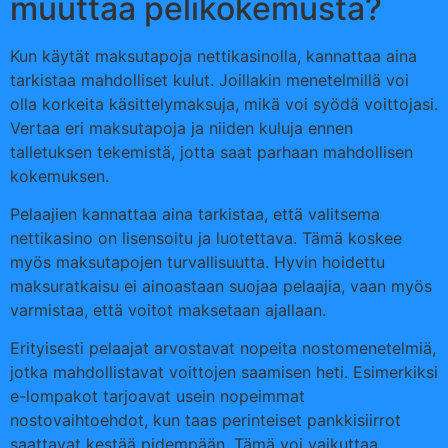
muuttaa pelikokemusta?
Kun käytät maksutapoja nettikasinolla, kannattaa aina
tarkistaa mahdolliset kulut. Joillakin menetelmillä voi
olla korkeita käsittelymaksuja, mikä voi syödä voittojasi.
Vertaa eri maksutapoja ja niiden kuluja ennen
talletuksen tekemistä, jotta saat parhaan mahdollisen
kokemuksen.
Pelaajien kannattaa aina tarkistaa, että valitsema
nettikasino on lisensoitu ja luotettava. Tämä koskee
myös maksutapojen turvallisuutta. Hyvin hoidettu
maksuratkaisu ei ainoastaan suojaa pelaajia, vaan myös
varmistaa, että voitot maksetaan ajallaan.
Erityisesti pelaajat arvostavat nopeita nostomenetelmiä,
jotka mahdollistavat voittojen saamisen heti. Esimerkiksi
e-lompakot tarjoavat usein nopeimmat
nostovaihtoehdot, kun taas perinteiset pankkisiirrot
saattavat kestää pidempään. Tämä voi vaikuttaa