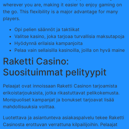
wherever you are, making it easier to enjoy gaming on
the go. This flexibility is a major advantage for many
players.
Opi pelien säännöt ja taktiikat
Valitse kasino, joka tarjoaa turvallisia maksutapoja
Hyödynnä erilaisia kampanjoita
Pelaa vain sellaisilla kasinoilla, joilla on hyvä maine
Raketti Casino:
Suosituimmat pelityypit
Pelaajat ovat innoissaan Raketti Casinon tarjoamista
erikoistarjouksista, jotka rikastuttavat pelikokemusta.
Monipuoliset kampanjat ja bonukset tarjoavat lisää
mahdollisuuksia voittaa.
Luotettava ja asiantunteva asiakaspalvelu tekee Raketti
Casinosta erottuvan verrattuna kilpailijoihin. Pelaajat