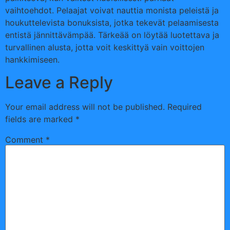
vaihtoehdot. Pelaajat voivat nauttia monista peleistä ja
houkuttelevista bonuksista, jotka tekevät pelaamisesta
entistä jännittävämpää. Tärkeää on löytää luotettava ja
turvallinen alusta, jotta voit keskittyä vain voittojen
hankkimiseen.
Leave a Reply
Your email address will not be published.
Required
fields are marked
*
Comment
*