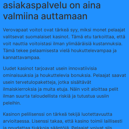
asiakaspalvelu on aina
valmiina auttamaan
Verovapaat voitot ovat tärkeä syy, miksi monet pelaajat
valitsevat suomalaiset kasinot. Tämä etu tarkoittaa, että
voit nauttia voitoistasi ilman ylimääräisiä kustannuksia.
Tämä tekee pelaamisesta vielä houkuttelevampaa ja
kannattavampaa.
Uudet kasinot tarjoavat usein innovatiivisia
ominaisuuksia ja houkuttelevia bonuksia. Pelaajat saavat
usein tervetulopaketteja, jotka sisältävät
ilmaiskierroksia ja muita etuja. Näin voit aloittaa pelit
ilman suurta taloudellista riskiä ja tutustua uusiin
peleihin.
Kasinon pelilisenssi on tärkeä tekijä luotettavuutta
arvioitaessa. Lisenssi takaa, että kasino toimii laillisesti
ja noudattaa tiukkoja sääntöjä. Pelaajat voivat siis