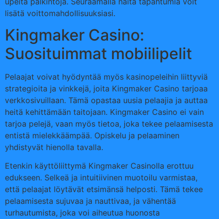
upeita palkintoja. Seuraamalla näitä tapahtumia voit
lisätä voittomahdollisuuksiasi.
Kingmaker Casino:
Suosituimmat mobiilipelit
Pelaajat voivat hyödyntää myös kasinopeleihin liittyviä
strategioita ja vinkkejä, joita Kingmaker Casino tarjoaa
verkkosivuillaan. Tämä opastaa uusia pelaajia ja auttaa
heitä kehittämään taitojaan. Kingmaker Casino ei vain
tarjoa pelejä, vaan myös tietoa, joka tekee pelaamisesta
entistä mielekkäämpää. Opiskelu ja pelaaminen
yhdistyvät hienolla tavalla.
Etenkin käyttöliittymä Kingmaker Casinolla erottuu
edukseen. Selkeä ja intuitiivinen muotoilu varmistaa,
että pelaajat löytävät etsimänsä helposti. Tämä tekee
pelaamisesta sujuvaa ja nauttivaa, ja vähentää
turhautumista, joka voi aiheutua huonosta