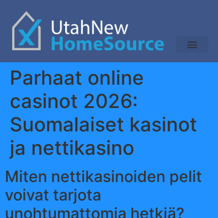
Parhaat online
casinot 2026:
Suomalaiset kasinot
ja nettikasino
Miten nettikasinoiden pelit
voivat tarjota
unohtumattomia hetkiä?