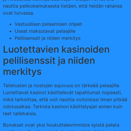
nauttia pelikokemuksesta tietäen, että heidän rahansa
ovat turvassa.
Vastuullisen pelaamisen ohjeet
Useat maksutavat pelaajille
Pelilisenssit ja niiden merkitys
Luotettavien kasinoiden
pelilisenssit ja niiden
merkitys
Talletusten ja nostojen sujuvuus on tärkeää pelaajille.
Luotettavat kasinot käsittelevät tapahtumat nopeasti,
mikä tarkoittaa, että voit nauttia voitoistasi ilman pitkää
odotusaikaa. Tarkista kasinon käsittelyajat ennen kuin
teet talletuksia.
Bonukset ovat yksi houkuttelevimmista syistä pelata