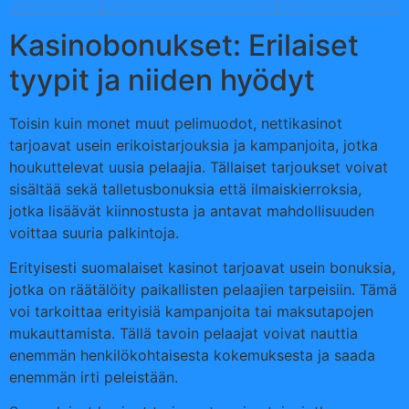
Kasinobonukset: Erilaiset
tyypit ja niiden hyödyt
Toisin kuin monet muut pelimuodot, nettikasinot
tarjoavat usein erikoistarjouksia ja kampanjoita, jotka
houkuttelevat uusia pelaajia. Tällaiset tarjoukset voivat
sisältää sekä talletusbonuksia että ilmaiskierroksia,
jotka lisäävät kiinnostusta ja antavat mahdollisuuden
voittaa suuria palkintoja.
Erityisesti suomalaiset kasinot tarjoavat usein bonuksia,
jotka on räätälöity paikallisten pelaajien tarpeisiin. Tämä
voi tarkoittaa erityisiä kampanjoita tai maksutapojen
mukauttamista. Tällä tavoin pelaajat voivat nauttia
enemmän henkilökohtaisesta kokemuksesta ja saada
enemmän irti peleistään.