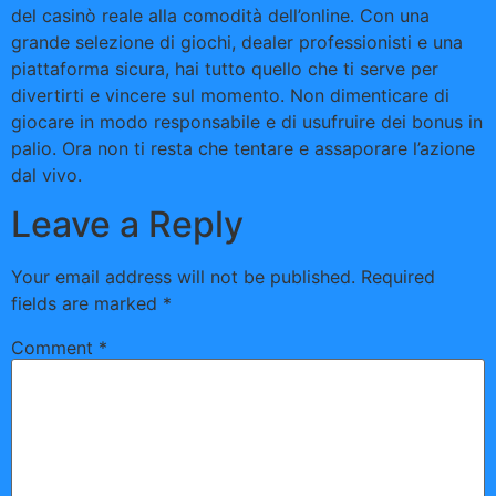
del casinò reale alla comodità dell’online. Con una
grande selezione di giochi, dealer professionisti e una
piattaforma sicura, hai tutto quello che ti serve per
divertirti e vincere sul momento. Non dimenticare di
giocare in modo responsabile e di usufruire dei bonus in
palio. Ora non ti resta che tentare e assaporare l’azione
dal vivo.
Leave a Reply
Your email address will not be published.
Required
fields are marked
*
Comment
*