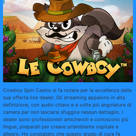
Cowboy Spin Casino si fa notare per la eccellenza della
sua offerta live dealer. Gli streaming appaiono in alta
definizione, con audio chiaro e a volte più angolature di
camera per non lasciarsi sfuggire nessun dettaglio. I
dealer sono professionisti amichevoli e conoscono più
lingue, preparati per creare un’ambiente ospitale e
allegro. Ho constatato che questo grado di cura fa