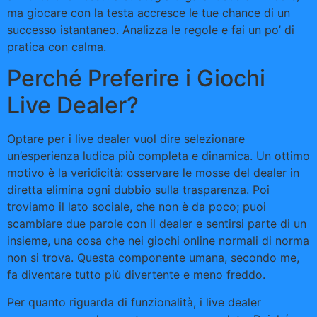
ma giocare con la testa accresce le tue chance di un
successo istantaneo. Analizza le regole e fai un po’ di
pratica con calma.
Perché Preferire i Giochi
Live Dealer?
Optare per i live dealer vuol dire selezionare
un’esperienza ludica più completa e dinamica. Un ottimo
motivo è la veridicità: osservare le mosse del dealer in
diretta elimina ogni dubbio sulla trasparenza. Poi
troviamo il lato sociale, che non è da poco; puoi
scambiare due parole con il dealer e sentirsi parte di un
insieme, una cosa che nei giochi online normali di norma
non si trova. Questa componente umana, secondo me,
fa diventare tutto più divertente e meno freddo.
Per quanto riguarda di funzionalità, i live dealer