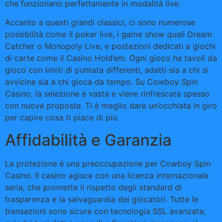
che funzionano perfettamente in modalità live.
Accanto a questi grandi classici, ci sono numerose
possibilità come il poker live, i game show quali Dream
Catcher o Monopoly Live, e postazioni dedicati a giochi
di carte come il Casino Hold’em. Ogni gioco ha tavoli da
gioco con limiti di puntata differenti, adatti sia a chi si
avvicina sia a chi gioca da tempo. Su Cowboy Spin
Casino, la selezione è vasta e viene rinfrescata spesso
con nuove proposte. Ti è meglio dare un’occhiata in giro
per capire cosa ti piace di più.
Affidabilità e Garanzia
La protezione è una preoccupazione per Cowboy Spin
Casino. Il casino agisce con una licenza internazionale
seria, che promette il rispetto degli standard di
trasparenza e la salvaguardia dei giocatori. Tutte le
transazioni sono sicure con tecnologia SSL avanzata,