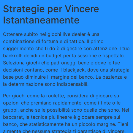
Strategie per Vincere
Istantaneamente
Ottenere subito nei giochi live dealer è una
combinazione di fortuna e di tattica. Il primo
suggerimento che ti do è di gestire con attenzione il tuo
bankroll: decidi un budget per la sessione e rispettalo.
Seleziona giochi che padroneggi bene e dove le tue
decisioni contano, come il blackjack, dove una strategia
base può diminuire il margine del banco. La pazienza e
la determinazione sono indispensabili.
Per giochi come la roulette, considera di giocare su
opzioni che premiano rapidamente, come i tinte o le
gruppi, anche se le possibilità sono quelle che sono. Nel
baccarat, la tecnica più lineare è giocare sempre sul
banco, che statisticamente ha un piccolo margine. Tieni
a mente che nessuna strategia ti garantisce di vincere,