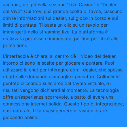
account, dirigiti nella sezione “Live Casino” o “Dealer
dal Vivo”. Qui trovi una grande scelta di tavoli, ciascuno
con le informazioni sul dealer, sul gioco in corso e sui
limiti di puntata. Ti basta un clic su un tavolo per
immergerti nello streaming live. La piattaforma è
realizzata per essere immediata, perfino per chi è alle
prime armi.
L’interfaccia è chiara: al centro c’è il video del dealer,
intorno ci sono le scelte per giocare e puntare. Puoi
utilizzare la chat per interagire con il dealer, che spesso
ribatte alle domande e accoglie i giocatori. Collochi le
puntate cliccando sulle aree del tavolo virtuale, e i
risultati vengono dichiarati al momento. La tecnologia
offre un’esperienza scorrevole, a patto di avere una
connessione internet solida. Questo tipo di integrazione,
così naturale, ti fa quasi perdere di vista di stare
giocando online.