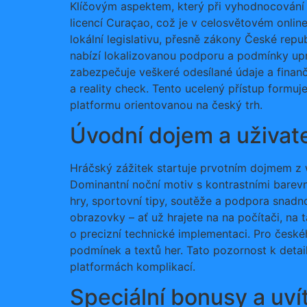
Klíčovým aspektem, který při vyhodnocování j
licencí Curaçao, což je v celosvětovém online
lokální legislativu, přesně zákony České rep
nabízí lokalizovanou podporu a podmínky upr
zabezpečuje veškeré odesílané údaje a finančn
a reality check. Tento ucelený přístup formu
platformu orientovanou na český trh.
Úvodní dojem a uživate
Hráčský zážitek startuje prvotním dojmem z w
Dominantní noční motiv s kontrastními barevn
hry, sportovní tipy, soutěže a podpora snadno
obrazovky – ať už hrajete na na počítači, na 
o precizní technické implementaci. Pro české
podmínek a textů her. Tato pozornost k detai
platformách komplikací.
Speciální bonusy a uvít