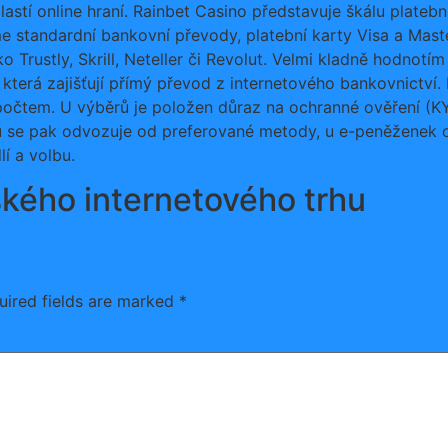
lastí online hraní. Rainbet Casino představuje škálu plateb
me standardní bankovní převody, platební karty Visa a Mas
ko Trustly, Skrill, Neteller či Revolut. Velmi kladně hodnot
, která zajišťují přímý převod z internetového bankovnictví.
zpočtem. U výběrů je položen důraz na ochranné ověření (K
rů se pak odvozuje od preferované metody, u e-peněženek 
í a volbu.
ského internetového trhu
uired fields are marked
*