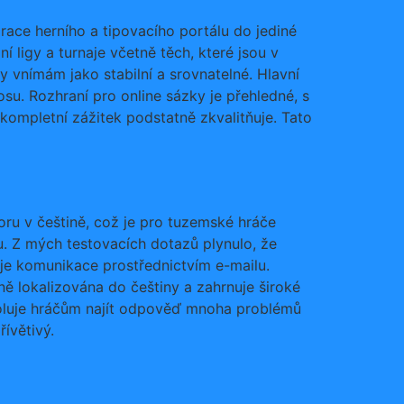
race herního a tipovacího portálu do jediné
ligy a turnaje včetně těch, které jsou v
y vnímám jako stabilní a srovnatelné. Hlavní
su. Rozhraní pro online sázky je přehledné, s
ž kompletní zážitek podstatně zkvalitňuje. Tato
ru v češtině, což je pro tuzemské hráče
u. Z mých testovacích dotazů plynulo, že
 je komunikace prostřednictvím e-mailu.
ě lokalizována do češtiny a zahrnuje široké
voluje hráčům najít odpověď mnoha problémů
ívětivý.