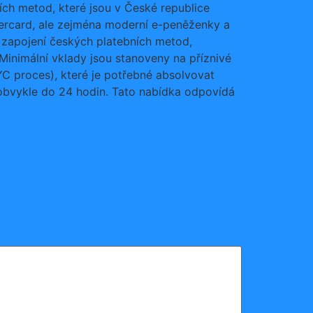
ních metod, které jsou v České republice
tercard, ale zejména moderní e-peněženky a
ím zapojení českých platebních metod,
 Minimální vklady jsou stanoveny na příznivé
YC proces), které je potřebné absolvovat
obvykle do 24 hodin. Tato nabídka odpovídá