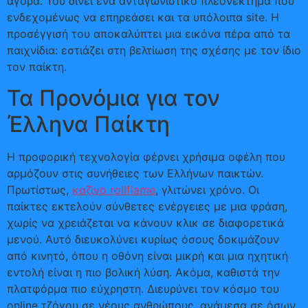
αγορά. Του δίνει ένα ανταγωνιστικό πλεονέκτημα που
ενδεχομένως να επηρεάσει και τα υπόλοιπα site. Η
προσέγγισή του αποκαλύπτει μια εικόνα πέρα από τα
παιχνίδια: εστιάζει στη βελτίωση της σχέσης με τον ίδιο
τον παίκτη.
Τα Προνόμια για τον
Έλληνα Παίκτη
Η προφορική τεχνολογία φέρνει χρήσιμα οφέλη που
αρμόζουν στις συνήθειες των Ελλήνων παικτών.
Πρωτίστως,
καζίνο rollflame
, γλιτώνει χρόνο. Οι
παίκτες εκτελούν σύνθετες ενέργειες με μια φράση,
χωρίς να χρειάζεται να κάνουν κλικ σε διαφορετικά
μενού. Αυτό διευκολύνει κυρίως όσους δοκιμάζουν
από κινητό, όπου η οθόνη είναι μικρή και μια ηχητική
εντολή είναι η πιο βολική λύση. Ακόμα, καθιστά την
πλατφόρμα πιο εύχρηστη. Διευρύνει τον κόσμο του
online τζόγου σε νέους ανθρώπους, ανάμεσα σε όσων