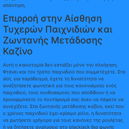
απάντηση.
Επιρροή στην Αίσθηση
Τυχερών Παιχνιδιών και
Ζωντανής Μετάδοσης
Καζίνο
Αυτή η καινοτομία δεν εστιάζει μόνο την πλοήγηση.
Φτάνει και τον τρόπο παιχνιδιού που συμμετέχετε. Στα
slot, για παράδειγμα, έχετε τη δυνατότητα να
αναζητήσετε φωνητικά για τους κανονισμούς ενός
παιχνιδιού, τους συνδυασμούς που αποδίδουν ή να
προσαρμόσετε το ποντάρισμά σας άνευ να πάψετε να
συνεχίζετε. Στα ζωντανής μετάδοσης καζίνο, εκεί που
ο χρόνος παιχνιδιού έχει κρίσιμο ρόλο, η δυνατότητα
να ρωτήσετε γρήγορα για τους κανόνες της ρουλέτας
ή να ζητήσετε αναλύσεις στο blackjack δια φωνής