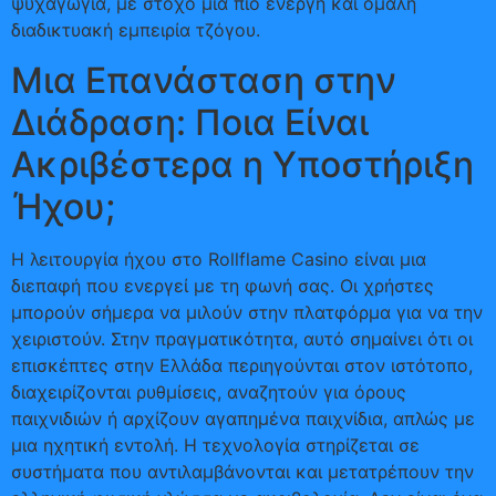
ψυχαγωγία, με στόχο μια πιο ενεργή και ομαλή
διαδικτυακή εμπειρία τζόγου.
Μια Επανάσταση στην
Διάδραση: Ποια Είναι
Ακριβέστερα η Υποστήριξη
Ήχου;
Η λειτουργία ήχου στο Rollflame Casino είναι μια
διεπαφή που ενεργεί με τη φωνή σας. Οι χρήστες
μπορούν σήμερα να μιλούν στην πλατφόρμα για να την
χειριστούν. Στην πραγματικότητα, αυτό σημαίνει ότι οι
επισκέπτες στην Ελλάδα περιηγούνται στον ιστότοπο,
διαχειρίζονται ρυθμίσεις, αναζητούν για όρους
παιχνιδιών ή αρχίζουν αγαπημένα παιχνίδια, απλώς με
μια ηχητική εντολή. Η τεχνολογία στηρίζεται σε
συστήματα που αντιλαμβάνονται και μετατρέπουν την