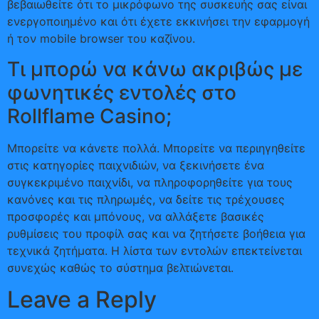
βεβαιωθείτε ότι το μικρόφωνο της συσκευής σας είναι
ενεργοποιημένο και ότι έχετε εκκινήσει την εφαρμογή
ή τον mobile browser του καζίνου.
Τι μπορώ να κάνω ακριβώς με
φωνητικές εντολές στο
Rollflame Casino;
Μπορείτε να κάνετε πολλά. Μπορείτε να περιηγηθείτε
στις κατηγορίες παιχνιδιών, να ξεκινήσετε ένα
συγκεκριμένο παιχνίδι, να πληροφορηθείτε για τους
κανόνες και τις πληρωμές, να δείτε τις τρέχουσες
προσφορές και μπόνους, να αλλάξετε βασικές
ρυθμίσεις του προφίλ σας και να ζητήσετε βοήθεια για
τεχνικά ζητήματα. Η λίστα των εντολών επεκτείνεται
συνεχώς καθώς το σύστημα βελτιώνεται.
Leave a Reply