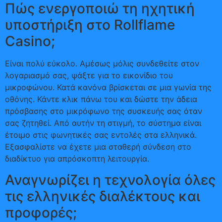
Πώς ενεργοποιώ τη ηχητική
υποστήριξη στο Rollflame
Casino;
Είναι πολύ εύκολο. Αμέσως μόλις συνδεθείτε στον
λογαριασμό σας, ψάξτε για το εικονίδιο του
μικροφώνου. Κατά κανόνα βρίσκεται σε μια γωνία της
οθόνης. Κάντε κλικ πάνω του και δώστε την άδεια
πρόσβασης στο μικρόφωνο της συσκευής σας όταν
σας ζητηθεί. Από αυτήν τη στιγμή, το σύστημα είναι
έτοιμο στις φωνητικές σας εντολές στα ελληνικά.
Εξασφαλίστε να έχετε μια σταθερή σύνδεση στο
διαδίκτυο για απρόσκοπτη λειτουργία.
Αναγνωρίζει η τεχνολογία όλες
τις ελληνικές διαλέκτους και
προφορές;