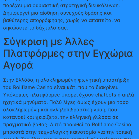
παρέχει μια ουσιαστική στρατηγική διευκόλυνση.
Δημιουργεί μια αίσθηση συνεχούς δράσης και
βαθύτερης απορρόφησης, χωρίς να απαιτείται να
σηκώσετε το δάχτυλο σας.
Σύγκριση με Άλλες
Πλατφόρμες στην Εγχώρια
Αγορά
Στην Ελλάδα, η ολοκληρωμένη φωνητική υποστήριξη
του Rollflame Casino είναι κάτι που το διακρίνει.
Υπόλοιπες πλατφόρμες μπορεί έχουν chatbots ή απλά
ηχητικά μηνύματα. Πολύ λίγες όμως έχουν μια τόσο
ολοκληρωμένη και αλληλεπιδραστική λύση, που
κατανοεί και χειρίζεται την ελληνική γλώσσα σε
πραγματικό βάθος. Αυτό προωθεί το Rollflame Casino
μπροστά στην τεχνολογική καινοτομία για την τοπική