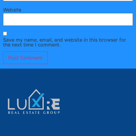
Website
Save my name, email, and website in this browser for
the next time I comment.