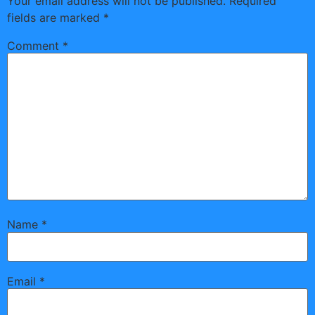
Your email address will not be published.
Required
fields are marked
*
Comment
*
Name
*
Email
*