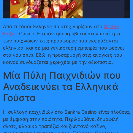
Από τι τόσοι Έλληνες παίκτες γυρίζουν στο
Sankra
Καζίνο
Casino; Η απάντηση κρύβεται στην ποιότητα
των παιχνιδιών, στις προσφορές που εκφράζονται
ελληνικά, και σε μια γενικότερη εμπειρία που φέρνει
στο νου σπίτι. Εδώ, η προσαρμογή στις ανάγκες του
κοινού συνδυάζεται χέρι-χέρι με την αξιοπιστία.
Μία Πύλη Παιχνιδιών που
Αναδεικνύει τα Ελληνικά
Γούστα
Η συλλογή παιχνιδιών στο Sankra Casino είναι πλούσια,
με έμφαση στην ποιότητα. Περιλαμβάνει δημοφιλή
σλατς, κλασικά τραπέζια και ζωντανό καζίνο,