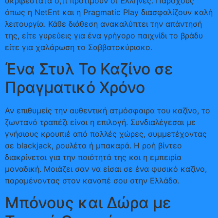
ακριβέστατα ό,τι προτιμούν οι Έλληνες. Παρόχους
όπως η NetEnt και η Pragmatic Play διασφαλίζουν καλή
λειτουργία. Κάθε διάθεση ανακαλύπτει την απάντησή
της, είτε γυρεύεις για ένα γρήγορο παιχνίδι το βράδυ
είτε για χαλάρωση το Σαββατοκύριακο.
Ένα Στυλ Το Καζίνο σε
Πραγματικό Χρόνο
Αν επιθυμείς την αυθεντική ατμόσφαιρα του καζίνο, το
ζωντανό τραπέζι είναι η επιλογή. Συνδιαλέγεσαι με
γνήσιους κρουπιέ από πολλές χώρες, συμμετέχοντας
σε blackjack, ρουλέτα ή μπακαρά. Η ροή βίντεο
διακρίνεται για την ποιότητά της και η εμπειρία
μοναδική. Μοιάζει σαν να είσαι σε ένα φυσικό καζίνο,
παραμένοντας στον καναπέ σου στην Ελλάδα.
Μπόνους και Δώρα με