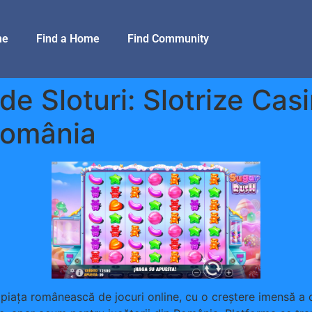
me
Find a Home
Find Community
i de Sloturi: Slotrize Ca
 România
piața românească de jocuri online, cu o creștere imensă a ca