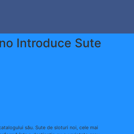
sino Introduce Sute
talogului său. Sute de sloturi noi, cele mai