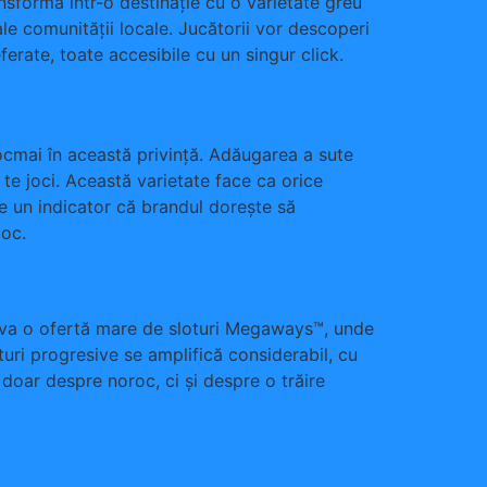
nsformă într-o destinație cu o varietate greu
ale comunității locale. Jucătorii vor descoperi
ferate, toate accesibile cu un singur click.
ocmai în această privință. Adăugarea a sute
 te joci. Această varietate face ca orice
e un indicator că brandul dorește să
loc.
serva o ofertă mare de sloturi Megaways™, unde
turi progresive se amplifică considerabil, cu
doar despre noroc, ci și despre o trăire