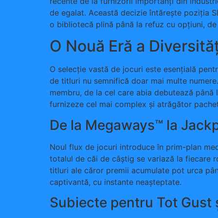
recente de la furnizorii importanți din indust
de egalat. Această decizie întărește poziția Sl
o bibliotecă plină până la refuz cu opțiuni, de 
O Nouă Eră a Diversităț
O selecție vastă de jocuri este esențială pent
de titluri nu semnifică doar mai multe numere. 
membru, de la cel care abia debutează până l
furnizeze cel mai complex și atrăgător pachet 
De la Megaways™ la Jackp
Noul flux de jocuri introduce în prim-plan me
totalul de căi de câștig se variază la fiecare
titluri ale căror premii acumulate pot urca p
captivantă, cu instante neașteptate.
Subiecte pentru Tot Gust