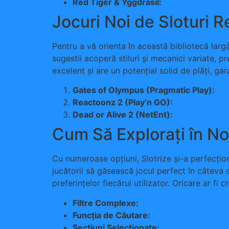
Red Tiger & Yggdrasil:
Jocuri Noi de Sloturi
Pentru a vă orienta în această bibliotecă larg
sugestii acoperă stiluri și mecanici variate, 
excelent și are un potențial solid de plăți, g
Gates of Olympus (Pragmatic Play):
Reactoonz 2 (Play’n GO):
Dead or Alive 2 (NetEnt):
Cum Să Explorați în No
Cu numeroase opțiuni, Slotrize și-a perfecționa
jucătorii să găsească jocul perfect în câteva c
preferințelor fiecărui utilizator. Oricare ar f
Filtre Complexe:
Funcția de Căutare:
Secțiuni Selecționate: