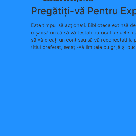
Pregătiți-vă Pentru Ex
Este timpul să acționați. Biblioteca extinsă d
o șansă unică să vă testați norocul pe cele mai
să vă creați un cont sau să vă reconectați la
titlul preferat, setați-vă limitele cu grijă și b