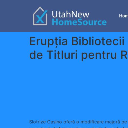
Ho
Erupția Biblioteci
de Titluri pentru
Slotrize Casino oferă o modificare majoră pe 