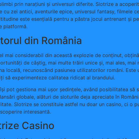
mbi prin narațiuni și universuri diferite. Slotrize a acoperit
cu zei antici, aventurile epice, universul fantasy, filmele ce
titudine este esențială pentru a păstra jocul antrenant și 
e platformă.
ătorul din România
cel mai considerabil din această explozie de conținut, obți
rtunități de câștig, mai multe trăiri unice și, mai ales, mai
na locală, recunoscând pasiunea utilizatorilor români. Este
ți să experimenteze calitatea ridicat al brandului.
i își pot gestiona mai ușor ședințele, având posibilitatea să 
lansări globale, alături de sloturile deja apreciate în Român
ate. Slotrize se constituie astfel nu doar un casino, ci o 
scoperire interesantă.
otrize Casino