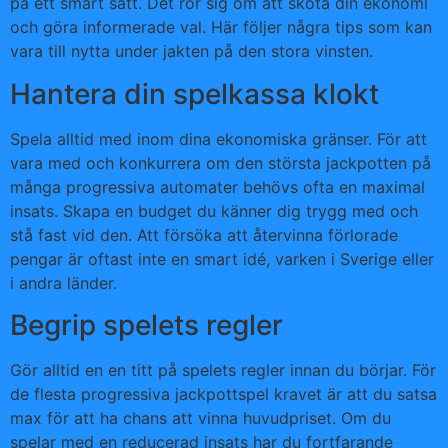
på ett smart sätt. Det rör sig om att sköta din ekonomi
och göra informerade val. Här följer några tips som kan
vara till nytta under jakten på den stora vinsten.
Hantera din spelkassa klokt
Spela alltid med inom dina ekonomiska gränser. För att
vara med och konkurrera om den största jackpotten på
många progressiva automater behövs ofta en maximal
insats. Skapa en budget du känner dig trygg med och
stå fast vid den. Att försöka att återvinna förlorade
pengar är oftast inte en smart idé, varken i Sverige eller
i andra länder.
Begrip spelets regler
Gör alltid en en titt på spelets regler innan du börjar. För
de flesta progressiva jackpottspel kravet är att du satsa
max för att ha chans att vinna huvudpriset. Om du
spelar med en reducerad insats har du fortfarande