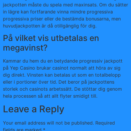
jackpotten måste du spela med maxinsats. Om du sätter
in lägre kan fortfarande vinna mindre progressiva
progressiva priser eller de bestämda bonusarna, men
huvudjackpotten är då otillgänglig för dig.
På vilket vis utbetalas en
megavinst?
Kammar du hem du en betydande progressiv jackpott
på Yep Casino brukar casinot normalt att höra av sig
dig direkt. Vinsten kan betalas ut som en totalbelopp
eller i portioner över tid. Det beror på jackpottens
storlek och casinots arbetssätt. De stöttar dig genom
hela processen så att allt flyter smidigt till.
Leave a Reply
Your email address will not be published.
Required
fields are marked
*