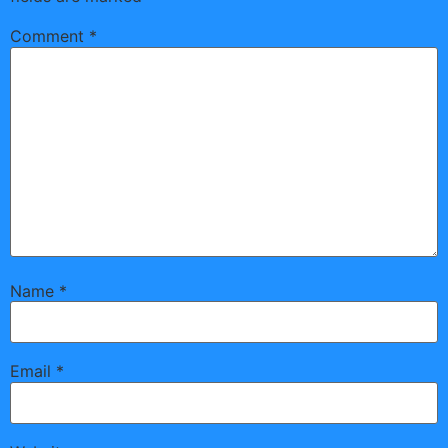
Comment
*
Name
*
Email
*