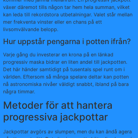
växer däremot tills någon tar hem hela summan, vilket
kan leda till rekordstora utbetalningar. Valet står mellan
mer frekventa vinster eller en chans på ett
livsomvälvande belopp.
Hur uppstår pengarna i potten ifrån?
Varje gång du investerar en krona på en länkad
progressiv maska bidrar en liten andel till jackpotten.
Det här händer samtidigt på tusentals spel runt om i
världen. Eftersom så många spelare deltar kan potten
nå astronomiska nivåer väldigt snabbt, ibland på bara
några timmar.
Metoder för att hantera
progressiva jackpottar
Jackpottar avgörs av slumpen, men du kan ändå agera