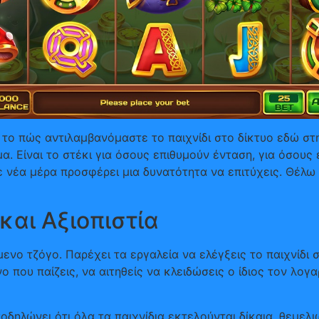
 το πώς αντιλαμβανόμαστε το παιχνίδι στο δίκτυο εδώ σ
μα. Είναι το στέκι για όσους επιθυμούν ένταση, για όσους
 νέα μέρα προσφέρει μια δυνατότητα να επιτύχεις. Θέλω 
και Αξιοπιστία
ενο τζόγο. Παρέχει τα εργαλεία να ελέγξεις το παιχνίδι σ
ο που παίζεις, να αιτηθείς να κλειδώσεις ο ίδιος τον λογ
δηλώνει ότι όλα τα παιχνίδια εκτελούνται δίκαια, θεμελ