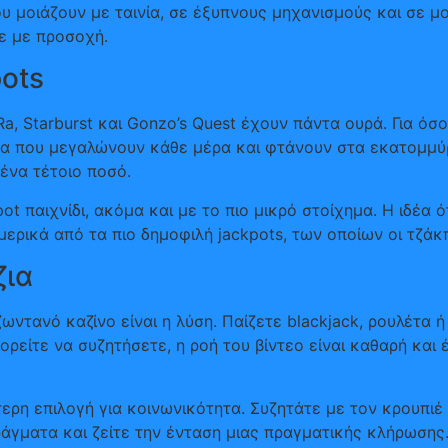
υ μοιάζουν με ταινία, σε έξυπνους μηχανισμούς και σε μο
κε με προσοχή.
pots
 Ra, Starburst και Gonzo’s Quest έχουν πάντα ουρά. Για όσ
λα που μεγαλώνουν κάθε μέρα και φτάνουν στα εκατομμύρ
ένα τέτοιο ποσό.
t παιχνίδι, ακόμα και με το πιο μικρό στοίχημα. Η ιδέα ό
 μερικά από τα πιο δημοφιλή jackpots, των οποίων οι τζά
ζια
ζωντανό καζίνο είναι η λύση. Παίζετε blackjack, ρουλέτα
ρείτε να συζητήσετε, η ροή του βίντεο είναι καθαρή και 
ύτερη επιλογή για κοινωνικότητα. Συζητάτε με τον κρουπιέ
ράγματα και ζείτε την ένταση μιας πραγματικής κλήρωσης.