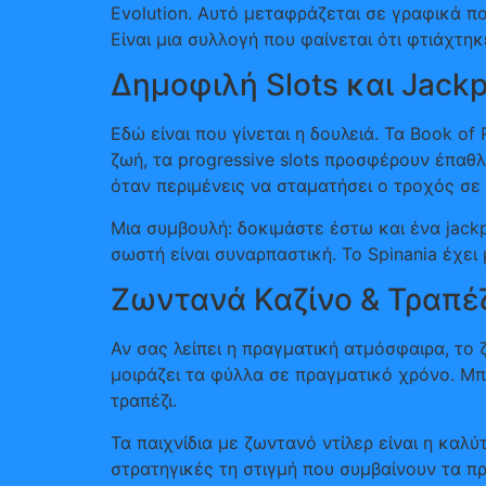
Evolution. Αυτό μεταφράζεται σε γραφικά πο
Είναι μια συλλογή που φαίνεται ότι φτιάχτη
Δημοφιλή Slots και Jack
Εδώ είναι που γίνεται η δουλειά. Τα Book of
ζωή, τα progressive slots προσφέρουν έπαθ
όταν περιμένεις να σταματήσει ο τροχός σε 
Μια συμβουλή: δοκιμάστε έστω και ένα jackpo
σωστή είναι συναρπαστική. Το Spinania έχει
Ζωντανά Καζίνο & Τραπέ
Αν σας λείπει η πραγματική ατμόσφαιρα, το 
μοιράζει τα φύλλα σε πραγματικό χρόνο. Μπο
τραπέζι.
Τα παιχνίδια με ζωντανό ντίλερ είναι η καλ
στρατηγικές τη στιγμή που συμβαίνουν τα π