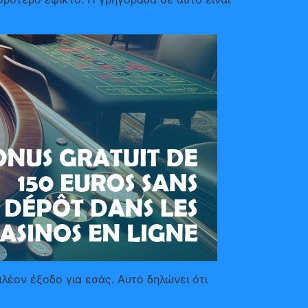
λέον έξοδο για εσάς. Αυτό δηλώνει ότι