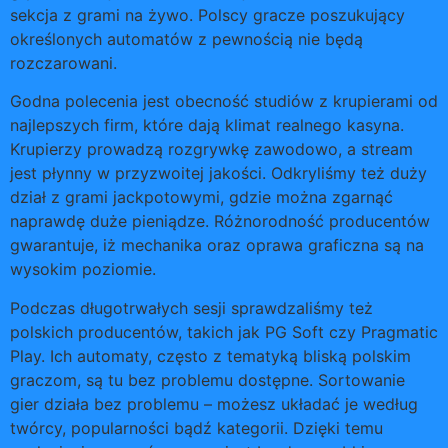
sekcja z grami na żywo. Polscy gracze poszukujący
określonych automatów z pewnością nie będą
rozczarowani.
Godna polecenia jest obecność studiów z krupierami od
najlepszych firm, które dają klimat realnego kasyna.
Krupierzy prowadzą rozgrywkę zawodowo, a stream
jest płynny w przyzwoitej jakości. Odkryliśmy też duży
dział z grami jackpotowymi, gdzie można zgarnąć
naprawdę duże pieniądze. Różnorodność producentów
gwarantuje, iż mechanika oraz oprawa graficzna są na
wysokim poziomie.
Podczas długotrwałych sesji sprawdzaliśmy też
polskich producentów, takich jak PG Soft czy Pragmatic
Play. Ich automaty, często z tematyką bliską polskim
graczom, są tu bez problemu dostępne. Sortowanie
gier działa bez problemu – możesz układać je według
twórcy, popularności bądź kategorii. Dzięki temu