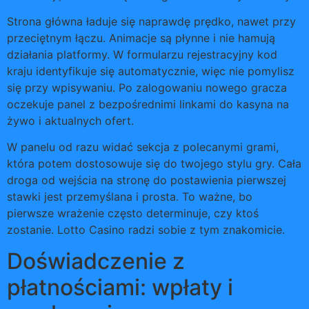
Strona główna ładuje się naprawdę prędko, nawet przy
przeciętnym łączu. Animacje są płynne i nie hamują
działania platformy. W formularzu rejestracyjny kod
kraju identyfikuje się automatycznie, więc nie pomylisz
się przy wpisywaniu. Po zalogowaniu nowego gracza
oczekuje panel z bezpośrednimi linkami do kasyna na
żywo i aktualnych ofert.
W panelu od razu widać sekcja z polecanymi grami,
która potem dostosowuje się do twojego stylu gry. Cała
droga od wejścia na stronę do postawienia pierwszej
stawki jest przemyślana i prosta. To ważne, bo
pierwsze wrażenie często determinuje, czy ktoś
zostanie. Lotto Casino radzi sobie z tym znakomicie.
Doświadczenie z
płatnościami: wpłaty i