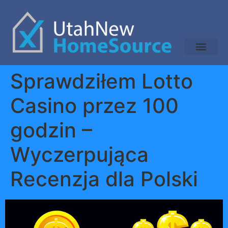
Sprawdziłem Lotto
Casino przez 100
godzin –
Wyczerpująca
Recenzja dla Polski