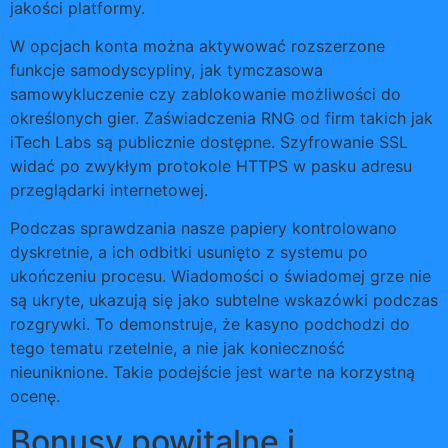
jakości platformy.
W opcjach konta można aktywować rozszerzone
funkcje samodyscypliny, jak tymczasowa
samowykluczenie czy zablokowanie możliwości do
określonych gier. Zaświadczenia RNG od firm takich jak
iTech Labs są publicznie dostępne. Szyfrowanie SSL
widać po zwykłym protokole HTTPS w pasku adresu
przeglądarki internetowej.
Podczas sprawdzania nasze papiery kontrolowano
dyskretnie, a ich odbitki usunięto z systemu po
ukończeniu procesu. Wiadomości o świadomej grze nie
są ukryte, ukazują się jako subtelne wskazówki podczas
rozgrywki. To demonstruje, że kasyno podchodzi do
tego tematu rzetelnie, a nie jak konieczność
nieuniknione. Takie podejście jest warte na korzystną
ocenę.
Bonusy powitalne i