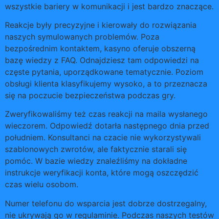
wszystkie bariery w komunikacji i jest bardzo znaczące.
Reakcje były precyzyjne i kierowały do rozwiązania
naszych symulowanych problemów. Poza
bezpośrednim kontaktem, kasyno oferuje obszerną
bazę wiedzy z FAQ. Odnajdziesz tam odpowiedzi na
częste pytania, uporządkowane tematycznie. Poziom
obsługi klienta klasyfikujemy wysoko, a to przeznacza
się na poczucie bezpieczeństwa podczas gry.
Zweryfikowaliśmy też czas reakcji na maila wysłanego
wieczorem. Odpowiedź dotarła następnego dnia przed
południem. Konsultanci na czacie nie wykorzystywali
szablonowych zwrotów, ale faktycznie starali się
pomóc. W bazie wiedzy znaleźliśmy na dokładne
instrukcje weryfikacji konta, które mogą oszczędzić
czas wielu osobom.
Numer telefonu do wsparcia jest dobrze dostrzegalny,
nie ukrywają go w regulaminie. Podczas naszych testów