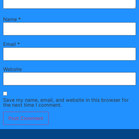
Name
*
Email
*
Website
Save my name, email, and website in this browser for
the next time I comment.