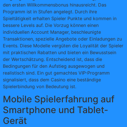
den ersten Willkommensbonus hinausreicht. Das
Programm ist in Stufen angelegt. Durch ihre
Spieltätigkeit erhalten Spieler Punkte und kommen in
bessere Levels auf. Die Vorzug können einen
individuellen Account Manager, beschleunigte
Transaktionen, spezielle Angebote oder Einladungen zu
Events. Diese Modelle vergüten die Loyalität der Spieler
mit praktischen Rabatten und bieten ein Bewusstsein
der Wertschätzung. Entscheidend ist, dass die
Bedingungen für den Aufstieg ausgewogen und
realistisch sind. Ein gut gemachtes VIP-Programm
signalisiert, dass dem Casino eine beständige
Spielerbindung von Bedeutung ist.
Mobile Spielerfahrung auf
Smartphone und Tablet-
Gerät