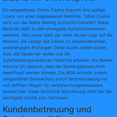
Ein angesehenes Online-Casino braucht eine gültige
Lizenz von einer zugelassenen Behörde. Telbet Casino
wird von der Malta Gaming Authority lizenziert. Diese
Behörde zählt zu den strengsten Aufsichtsinstanzen
weltweit. Die Lizenz stellt dar mehr als ein Logo auf der
Website. Sie zwingt das Casino zu wiederkehrenden,
unabhängigen Prüfungen. Diese Audits stellen sicher,
dass alle Spiele fair laufen und die
Zufallszahlengeneratoren fehlerfrei arbeiten. Als Spieler
erkenne ich dadurch, dass die Spielergebnisse nicht
beeinflusst werden können. Die MGA schreibt zudem
zeitgemäßen Datenschutz durch Verschlüsselung vor
und definiert Regeln für verantwortungsbewusstes
Spielen fest. Diese rechtliche Absicherung stellt dar der
wichtigste Schritt zum Vertrauen.
Kundenbetreuung und