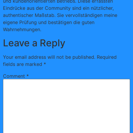
und kundenorientierten Betriebs. Diese erfassten
Eindrücke aus der Community sind ein nützlicher,
authentischer Maßstab. Sie vervollständigen meine
eigene Prüfung und bestätigen die guten
Wahrnehmungen.
Leave a Reply
Your email address will not be published.
Required
fields are marked
*
Comment
*