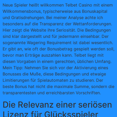
Neue Spieler heißt willkommen Telbet Casino mit einem
Willkommensbonus, typischerweise aus Bonuskapital
und Gratisdrehungen. Bei meiner Analyse achte ich
besonders auf die Transparenz der Wettanforderungen.
Hier zeigt die Website ihre Seriosität. Die Bedingungen
sind klar dargestellt und für jedermann einsehbar. Der
sogenannte Wagering Requirement ist dabei wesentlich.
Er gibt an, wie oft der Bonusbetrag gespielt werden soll,
bevor man Erträge auszahlen kann. Telbet liegt mit
diesen Vorgaben in einem gerechten, üblichen Umfang.
Mein Tipp: Nehmen Sie sich vor der Aktivierung eines
Bonusses die Muße, diese Bedingungen und etwaige
Limitierungen für Spielautomaten zu studieren. Der
beste Bonus hat nicht die maximale Summe, sondern die
transparentesten und erreichbarsten Vorschriften.
Die Relevanz einer seriösen
Lizenz für Glücksspieler