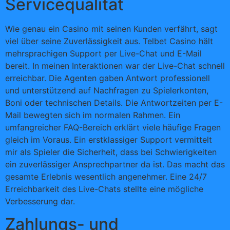
Servicequalität
Wie genau ein Casino mit seinen Kunden verfährt, sagt
viel über seine Zuverlässigkeit aus. Telbet Casino hält
mehrsprachigen Support per Live-Chat und E-Mail
bereit. In meinen Interaktionen war der Live-Chat schnell
erreichbar. Die Agenten gaben Antwort professionell
und unterstützend auf Nachfragen zu Spielerkonten,
Boni oder technischen Details. Die Antwortzeiten per E-
Mail bewegten sich im normalen Rahmen. Ein
umfangreicher FAQ-Bereich erklärt viele häufige Fragen
gleich im Voraus. Ein erstklassiger Support vermittelt
mir als Spieler die Sicherheit, dass bei Schwierigkeiten
ein zuverlässiger Ansprechpartner da ist. Das macht das
gesamte Erlebnis wesentlich angenehmer. Eine 24/7
Erreichbarkeit des Live-Chats stellte eine mögliche
Verbesserung dar.
Zahlungs- und