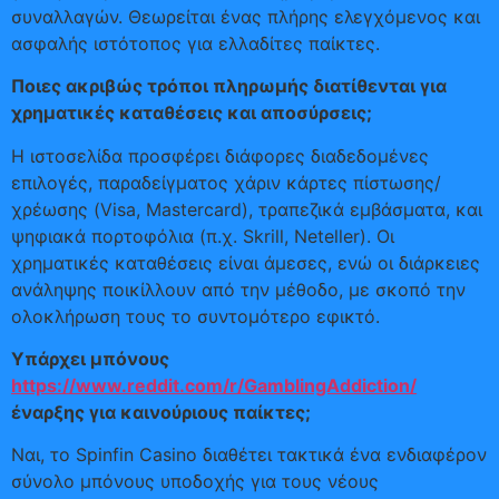
συναλλαγών. Θεωρείται ένας πλήρης ελεγχόμενος και
ασφαλής ιστότοπος για ελλαδίτες παίκτες.
Ποιες ακριβώς τρόποι πληρωμής διατίθενται για
χρηματικές καταθέσεις και αποσύρσεις;
Η ιστοσελίδα προσφέρει διάφορες διαδεδομένες
επιλογές, παραδείγματος χάριν κάρτες πίστωσης/
χρέωσης (Visa, Mastercard), τραπεζικά εμβάσματα, και
ψηφιακά πορτοφόλια (π.χ. Skrill, Neteller). Οι
χρηματικές καταθέσεις είναι άμεσες, ενώ οι διάρκειες
ανάληψης ποικίλλουν από την μέθοδο, με σκοπό την
ολοκλήρωση τους το συντομότερο εφικτό.
Υπάρχει μπόνους
https://www.reddit.com/r/GamblingAddiction/
έναρξης για καινούριους παίκτες;
Ναι, το Spinfin Casino διαθέτει τακτικά ένα ενδιαφέρον
σύνολο μπόνους υποδοχής για τους νέους