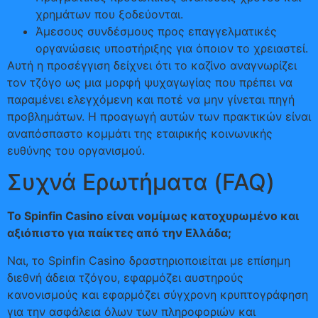
χρημάτων που ξοδεύονται.
Άμεσους συνδέσμους προς επαγγελματικές
οργανώσεις υποστήριξης για όποιον το χρειαστεί.
Αυτή η προσέγγιση δείχνει ότι το καζίνο αναγνωρίζει
τον τζόγο ως μια μορφή ψυχαγωγίας που πρέπει να
παραμένει ελεγχόμενη και ποτέ να μην γίνεται πηγή
προβλημάτων. Η προαγωγή αυτών των πρακτικών είναι
αναπόσπαστο κομμάτι της εταιρικής κοινωνικής
ευθύνης του οργανισμού.
Συχνά Ερωτήματα (FAQ)
Το Spinfin Casino είναι νομίμως κατοχυρωμένο και
αξιόπιστο για παίκτες από την Ελλάδα;
Ναι, το Spinfin Casino δραστηριοποιείται με επίσημη
διεθνή άδεια τζόγου, εφαρμόζει αυστηρούς
κανονισμούς και εφαρμόζει σύγχρονη κρυπτογράφηση
για την ασφάλεια όλων των πληροφοριών και