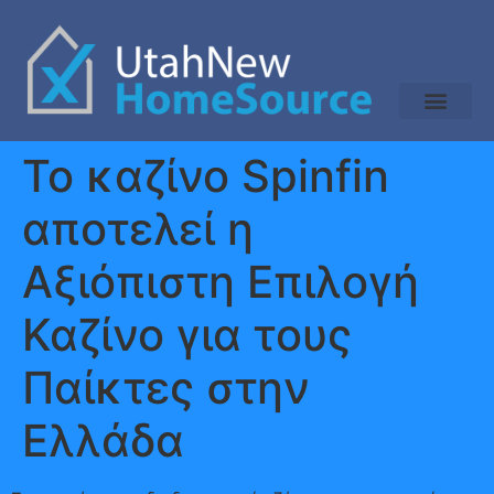
Το καζίνο Spinfin
αποτελεί η
Αξιόπιστη Επιλογή
Καζίνο για τους
Παίκτες στην
Ελλάδα