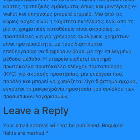
κάρτες, τραπεζικές εμβάσματα, όπως και μοντέρνες e-
wallet και υπηρεσίες prepaid prepaid. Μια από τις
κύριες αρχές είναι η ταχύτητα εκτέλεσης: ενώ από τη
μία οι χρηματικές καταθέσεις είναι ακαριαίες, οι
προσπάθειες για για γρήγορες αναλήψεις χρημάτων
είναι προτεραιότητα, με τους διαστήματα
επεξεργασίας να διαφέρουν βάσει με την επιλεγμένη
μέθοδο μέθοδο. Η εταιρεία υιοθετεί αυστηρά
πρωτόκολλα πρωτόκολλα ελέγχου ταυτοποίησης
(KYC) για σκοπούς προστασίας, μια ενέργεια που,
παρόλο και μπορεί να χρειάζεται λίγο διάστημα αρχικά,
εγγυάται τη μακροχρόνια προστασία του συνόλου των
προσωπικών λογαριασμών.
Leave a Reply
Your email address will not be published.
Required
fields are marked
*