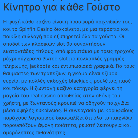
Κίνητρο για κάθε Γούστο
Η ψυχή κάθε καζίνο είναι η προσφορά παιχνιδιών του,
και το Spinfin Casino διακρίνεται με μια τεράστια και
ποικίλη συλλογή που εξυπηρετεί όλα τα γούστα. Οι
οπαδοί των κλασικών slot θα συναντήσουν
εκατοντάδες τίτλους, από φρουτάκια με τρεις τροχούς
μέχρι σύγχρονα βίντεο slot με πολλαπλές γραμμές
πληρωμής, jackpots και εντυπωσιακά γραφικά. Για τους
θαυμαστές των τραπεζιών, η γκάμα είναι εξίσου
ευρεία, με πολλές εκδοχές blackjack, ρουλέτας, πασέ
και πόκερ. Η ζωντανή καζίνο κατηγορία φέρνει τη
μαγεία του real casino απευθείας στην οθόνη του
χρήστη, με ζωντανούς κρουπιέ να οδηγούν παιχνίδια
μέσα υψηλής ευκρίνειας. Η συνεργασία με κορυφαίους
παρόχους λογισμικού διασφαλίζει ότι όλα τα παιχνίδια
παρουσιάζουν άψογη ποιότητα, ρευστή λειτουργία και
αμερόληπτες πιθανότητες.