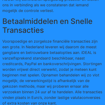
ons in verbinding als we constateren dat iemand
mogelijk de controle verliest.
Betaalmiddelen en Snelle
Transacties
Voorspoedige en zorgeloze financiële transacties zijn
een grote. In Nederland leveren wij daarom de meest
gangbare en betrouwbare betaalopties aan. iDEAL is
vanzelfsprekend standaard beschikbaar, naast
creditcards, PayPal en bankoverschrijvingen. Stortingen
worden vrijwel direct verwerkt, zodat je meteen kunt
beginnen met spelen. Opnamen behandelen wij zo vlot
mogelijk; de verwerkingstijd is afhankelijk van de
gekozen methode, maar wij proberen ernaar alle
verzoeken binnen 24 uur af te handelen. Alle transacties
vinden plaats in Euro’s, zonder lastige valutaconversies
of extra kosten van onze kant.