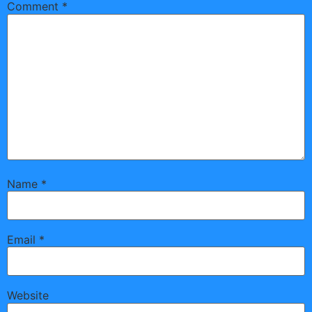
Comment
*
Name
*
Email
*
Website