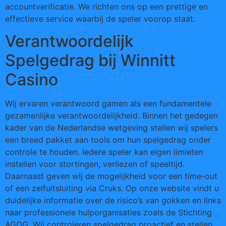
accountverificatie. We richten ons op een prettige en
effectieve service waarbij de speler voorop staat.
Verantwoordelijk
Spelgedrag bij Winnitt
Casino
Wij ervaren verantwoord gamen als een fundamentele
gezamenlijke verantwoordelijkheid. Binnen het gedegen
kader van de Nederlandse wetgeving stellen wij spelers
een breed pakket aan tools om hun spelgedrag onder
controle te houden. Iedere speler kan eigen limieten
instellen voor stortingen, verliezen of speeltijd.
Daarnaast geven wij de mogelijkheid voor een time-out
of een zelfuitsluiting via Cruks. Op onze website vindt u
duidelijke informatie over de risico’s van gokken en links
naar professionele hulporganisaties zoals de Stichting
AGOG. Wij controleren spelgedrag proactief en stellen