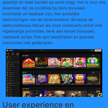
speeltijd en meer kansen op winst krijgt. Het is voor ons
essentieel dat de condities bij deze bonussen
inzichtelijk en haalbaar zijn, met duidelijke
beschrijvingen van de inzetvereisten. Bovenop de
welkomstbonus blijven we onze community actief met
regelmatige promoties, denk aan reload bonussen,
cashback acties, free spin wedstrijden en speciale
toernooien met geldprijzen.
User experience en