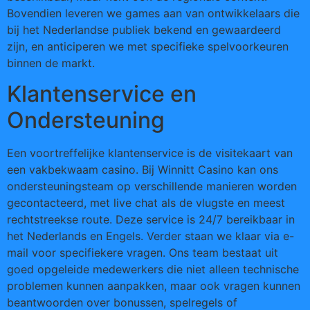
Bovendien leveren we games aan van ontwikkelaars die
bij het Nederlandse publiek bekend en gewaardeerd
zijn, en anticiperen we met specifieke spelvoorkeuren
binnen de markt.
Klantenservice en
Ondersteuning
Een voortreffelijke klantenservice is de visitekaart van
een vakbekwaam casino. Bij Winnitt Casino kan ons
ondersteuningsteam op verschillende manieren worden
gecontacteerd, met live chat als de vlugste en meest
rechtstreekse route. Deze service is 24/7 bereikbaar in
het Nederlands en Engels. Verder staan we klaar via e-
mail voor specifiekere vragen. Ons team bestaat uit
goed opgeleide medewerkers die niet alleen technische
problemen kunnen aanpakken, maar ook vragen kunnen
beantwoorden over bonussen, spelregels of