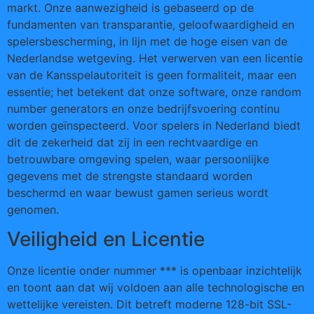
markt. Onze aanwezigheid is gebaseerd op de
fundamenten van transparantie, geloofwaardigheid en
spelersbescherming, in lijn met de hoge eisen van de
Nederlandse wetgeving. Het verwerven van een licentie
van de Kansspelautoriteit is geen formaliteit, maar een
essentie; het betekent dat onze software, onze random
number generators en onze bedrijfsvoering continu
worden geïnspecteerd. Voor spelers in Nederland biedt
dit de zekerheid dat zij in een rechtvaardige en
betrouwbare omgeving spelen, waar persoonlijke
gegevens met de strengste standaard worden
beschermd en waar bewust gamen serieus wordt
genomen.
Veiligheid en Licentie
Onze licentie onder nummer *** is openbaar inzichtelijk
en toont aan dat wij voldoen aan alle technologische en
wettelijke vereisten. Dit betreft moderne 128-bit SSL-