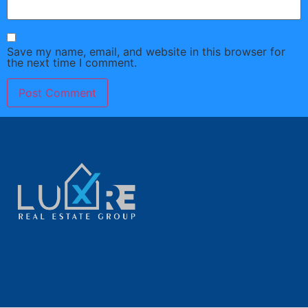
Save my name, email, and website in this browser for
the next time I comment.