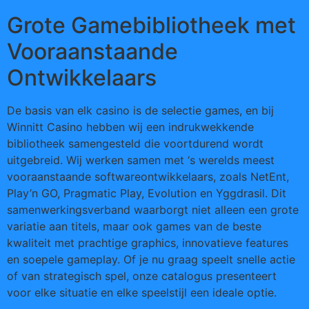
Grote Gamebibliotheek met
Vooraanstaande
Ontwikkelaars
De basis van elk casino is de selectie games, en bij
Winnitt Casino hebben wij een indrukwekkende
bibliotheek samengesteld die voortdurend wordt
uitgebreid. Wij werken samen met ‘s werelds meest
vooraanstaande softwareontwikkelaars, zoals NetEnt,
Play’n GO, Pragmatic Play, Evolution en Yggdrasil. Dit
samenwerkingsverband waarborgt niet alleen een grote
variatie aan titels, maar ook games van de beste
kwaliteit met prachtige graphics, innovatieve features
en soepele gameplay. Of je nu graag speelt snelle actie
of van strategisch spel, onze catalogus presenteert
voor elke situatie en elke speelstijl een ideale optie.