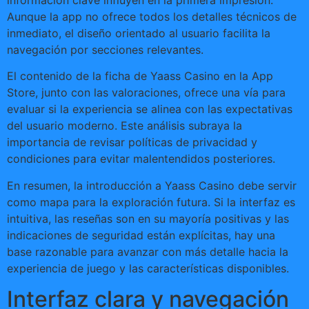
Aunque la app no ofrece todos los detalles técnicos de
inmediato, el diseño orientado al usuario facilita la
navegación por secciones relevantes.
El contenido de la ficha de Yaass Casino en la App
Store, junto con las valoraciones, ofrece una vía para
evaluar si la experiencia se alinea con las expectativas
del usuario moderno. Este análisis subraya la
importancia de revisar políticas de privacidad y
condiciones para evitar malentendidos posteriores.
En resumen, la introducción a Yaass Casino debe servir
como mapa para la exploración futura. Si la interfaz es
intuitiva, las reseñas son en su mayoría positivas y las
indicaciones de seguridad están explícitas, hay una
base razonable para avanzar con más detalle hacia la
experiencia de juego y las características disponibles.
Interfaz clara y navegación