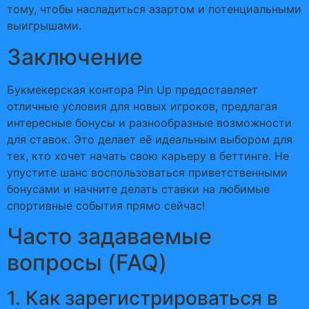
тому, чтобы насладиться азартом и потенциальными
выигрышами.
Заключение
Букмекерская контора Pin Up предоставляет
отличные условия для новых игроков, предлагая
интересные бонусы и разнообразные возможности
для ставок. Это делает её идеальным выбором для
тех, кто хочет начать свою карьеру в беттинге. Не
упустите шанс воспользоваться приветственными
бонусами и начните делать ставки на любимые
спортивные события прямо сейчас!
Часто задаваемые
вопросы (FAQ)
1. Как зарегистрироваться в