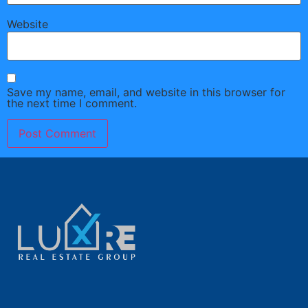
Website
Save my name, email, and website in this browser for
the next time I comment.