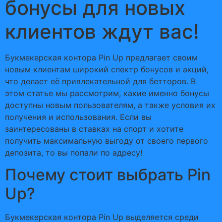
бонусы для новых
клиентов ждут вас!
Букмекерская контора Pin Up предлагает своим
новым клиентам широкий спектр бонусов и акций,
что делает её привлекательной для бетторов. В
этом статье мы рассмотрим, какие именно бонусы
доступны новым пользователям, а также условия их
получения и использования. Если вы
заинтересованы в ставках на спорт и хотите
получить максимальную выгоду от своего первого
депозита, то вы попали по адресу!
Почему стоит выбрать Pin
Up?
Букмекерская контора Pin Up выделяется среди