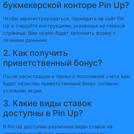
букмекерской конторе Pin Up?
Чтобы зарегистрироваться, перейдите на сайт Pin
Up и следуйте инструкциям, указанные на главной
странице. Вам нужно будет заполнить форму с
личными данными.
2. Как получить
приветственный бонус?
После регистрации и первого пополнения счета вам
будет начислен приветственный бонус согласно
условиям акции.
3. Какие виды ставок
доступны в Pin Up?
В Pin Up доступны различные виды ставок на
спортивные события, включая одиночные,