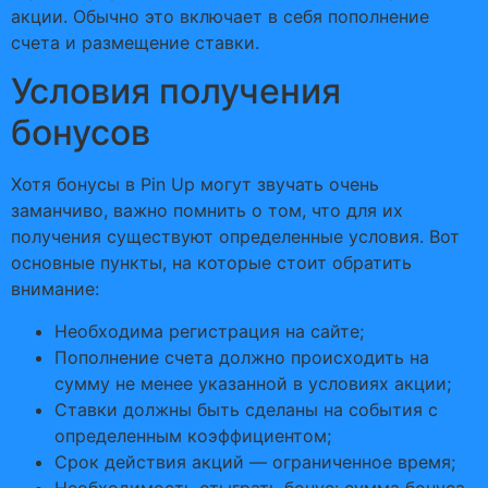
акции. Обычно это включает в себя пополнение
счета и размещение ставки.
Условия получения
бонусов
Хотя бонусы в Pin Up могут звучать очень
заманчиво, важно помнить о том, что для их
получения существуют определенные условия. Вот
основные пункты, на которые стоит обратить
внимание:
Необходима регистрация на сайте;
Пополнение счета должно происходить на
сумму не менее указанной в условиях акции;
Ставки должны быть сделаны на события с
определенным коэффициентом;
Срок действия акций — ограниченное время;
Необходимость отыграть бонус: сумма бонуса