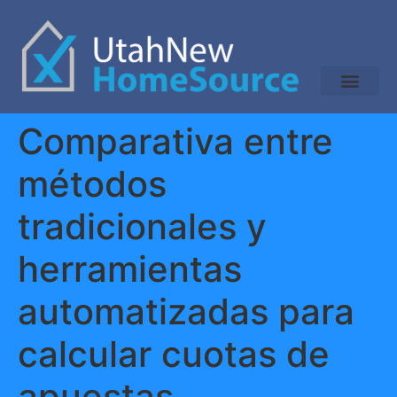
Comparativa entre
métodos
tradicionales y
herramientas
automatizadas para
calcular cuotas de
apuestas