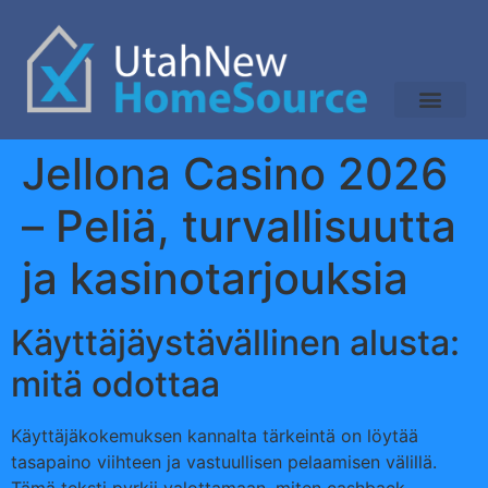
Jellona Casino 2026
– Peliä, turvallisuutta
ja kasinotarjouksia
Käyttäjäystävällinen alusta:
mitä odottaa
Käyttäjäkokemuksen kannalta tärkeintä on löytää
tasapaino viihteen ja vastuullisen pelaamisen välillä.
Tämä teksti pyrkii valottamaan, miten cashback-