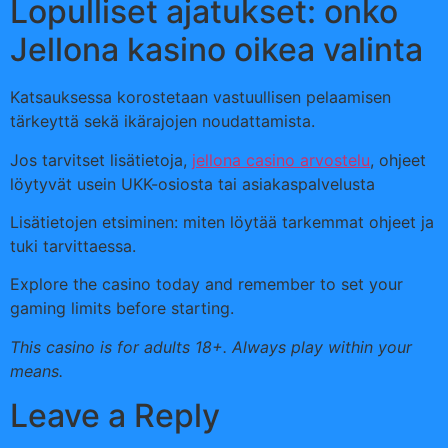
Lopulliset ajatukset: onko
Jellona kasino oikea valinta
Katsauksessa korostetaan vastuullisen pelaamisen
tärkeyttä sekä ikärajojen noudattamista.
Jos tarvitset lisätietoja,
jellona casino arvostelu
, ohjeet
löytyvät usein UKK-osiosta tai asiakaspalvelusta
Lisätietojen etsiminen: miten löytää tarkemmat ohjeet ja
tuki tarvittaessa.
Explore the casino today and remember to set your
gaming limits before starting.
This casino is for adults 18+. Always play within your
means.
Leave a Reply