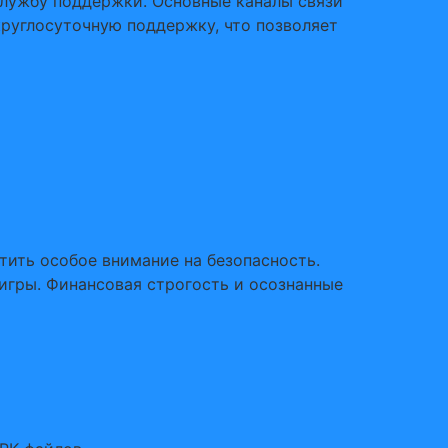
службу поддержки. Основные каналы связи
круглосуточную поддержку, что позволяет
атить особое внимание на безопасность.
игры. Финансовая строгость и осознанные