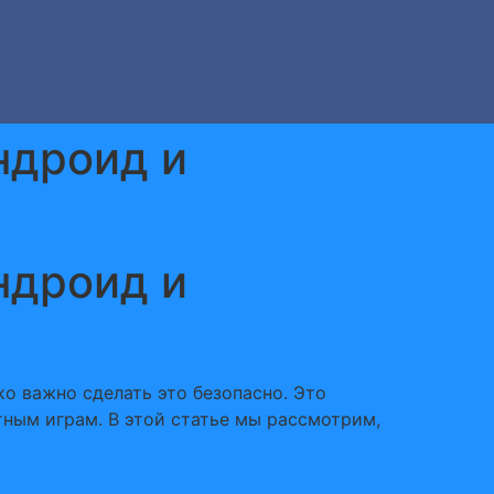
ндроид и
ндроид и
о важно сделать это безопасно. Это
тным играм. В этой статье мы рассмотрим,