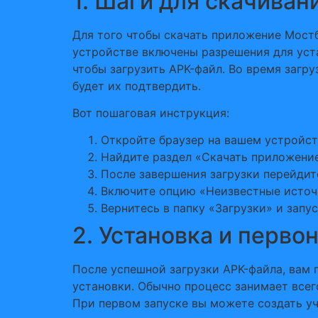
1. Шаги для скачива
Для того чтобы скачать приложение Мостб
устройстве включены разрешения для уст
чтобы загрузить APK-файл. Во время загр
будет их подтвердить.
Вот пошаговая инструкция:
Откройте браузер на вашем устройст
Найдите раздел «Скачать приложение
После завершения загрузки перейдит
Включите опцию «Неизвестные источн
Вернитесь в папку «Загрузки» и запу
2. Установка и перво
После успешной загрузки APK-файла, вам
установки. Обычно процесс занимает всег
При первом запуске вы можете создать у