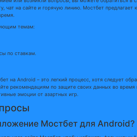
ением или возникли вопросы, вы можете обратиться в 
, чат на сайте и горячую линию. Мостбет предлагает 
время.
дующим темам:
сы по ставкам.
т на Android – это легкий процесс, хотя следует обр
уйте рекомендациям по защите своих данных во время 
тивные эмоции от азартных игр.
опросы
риложение Мостбет для Android?