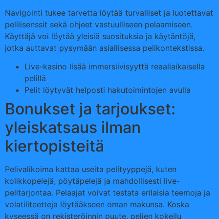
Navigointi tukee tarvetta löytää turvalliset ja luotettavat
pelilisenssit sekä ohjeet vastuulliseen pelaamiseen.
Käyttäjä voi löytää yleisiä suosituksia ja käytäntöjä,
jotka auttavat pysymään asiallisessa pelikontekstissa.
Live-kasino lisää immersiivisyyttä reaaliaikaisella
pelillä
Pelit löytyvät helposti hakutoimintojen avulla
Bonukset ja tarjoukset:
yleiskatsaus ilman
kiertopisteitä
Pelivalikoima kattaa useita pelityyppejä, kuten
kolikkopelejä, pöytäpelejä ja mahdollisesti live-
pelitarjontaa. Pelaajat voivat testata erilaisia teemoja ja
volatiliteetteja löytääkseen oman makunsa. Koska
kyseessä on rekisteröinnin puute, pelien kokeilu