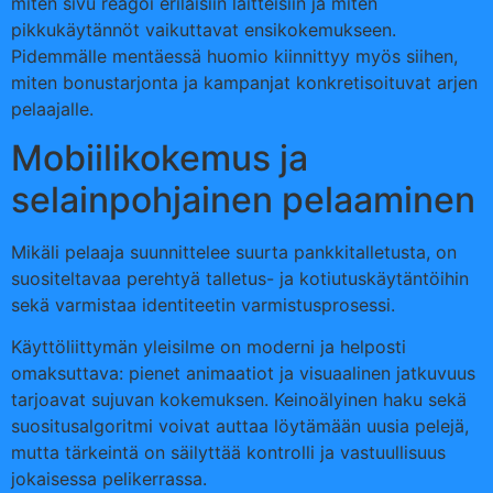
miten sivu reagoi erilaisiin laitteisiin ja miten
pikkukäytännöt vaikuttavat ensikokemukseen.
Pidemmälle mentäessä huomio kiinnittyy myös siihen,
miten bonustarjonta ja kampanjat konkretisoituvat arjen
pelaajalle.
Mobiilikokemus ja
selainpohjainen pelaaminen
Mikäli pelaaja suunnittelee suurta pankkitalletusta, on
suositeltavaa perehtyä talletus- ja kotiutuskäytäntöihin
sekä varmistaa identiteetin varmistusprosessi.
Käyttöliittymän yleisilme on moderni ja helposti
omaksuttava: pienet animaatiot ja visuaalinen jatkuvuus
tarjoavat sujuvan kokemuksen. Keinoälyinen haku sekä
suositusalgoritmi voivat auttaa löytämään uusia pelejä,
mutta tärkeintä on säilyttää kontrolli ja vastuullisuus
jokaisessa pelikerrassa.